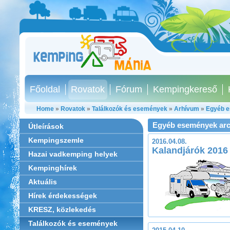
Főoldal
Rovatok
Fórum
Kempingkereső
Home
»
Rovatok
»
Találkozók és események
»
Arhívum
»
Egyéb e
Egyéb események ar
Útleírások
Kempingszemle
2016.04.08.
Kalandjárók 2016
Hazai vadkemping helyek
Kempinghírek
Aktuális
Hírek érdekességek
KRESZ, közlekedés
Találkozók és események