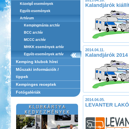
2015.04.10.
Közelgő események
Kalandjárók kiállí
Egyéb események
Arhívum
Kempingmánia archív
BCC archív
MCCC archív
MHKK események arhív
2014.04.11.
Egyéb események arhív
Kalandjárók 2014
Kemping klubok hírei
Műszaki információk /
tippek
Kempinges receptek
Fotógalériák
2014.04.05.
LEVANTER LAK