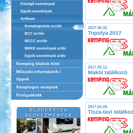
Közelgő események
Egyéb események
Arhívum
Kempingmánia archív
2017.06.02.
Topolya 2017
BCC archív
MCCC archív
MHKK események arhív
Egyéb események arhív
Kemping klubok hírei
2017.05.12.
Műszaki információk /
Makói találkozó
tippek
Kempinges receptek
Fotógalériák
2017.04.28.
Tisza-tavi találko