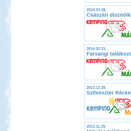
2014.03.28.
Császári disznól
2014.02.21.
Farsangi találkoz
2013.12.28.
Szilveszter Ráck
2013.11.29.