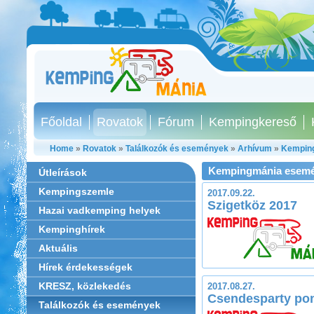
Főoldal
Rovatok
Fórum
Kempingkereső
Home
»
Rovatok
»
Találkozók és események
»
Arhívum
»
Kemping
Kempingmánia esemé
Útleírások
Kempingszemle
2017.09.22.
Szigetköz 2017
Hazai vadkemping helyek
Kempinghírek
Aktuális
Hírek érdekességek
KRESZ, közlekedés
2017.08.27.
Csendesparty pon
Találkozók és események