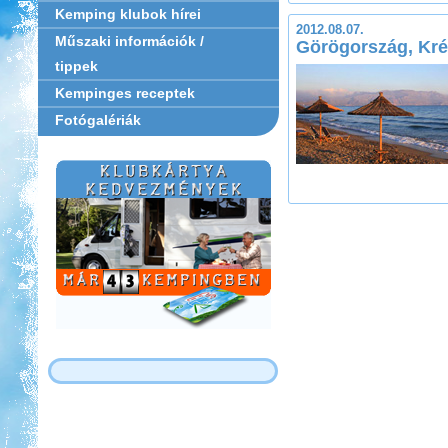
Kemping klubok hírei
2012.08.07.
Műszaki információk /
Görögország, Kré
tippek
Kempinges receptek
Fotógalériák