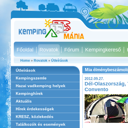
Főoldal
Rovatok
Fórum
Kempingkereső
Home
»
Rovatok
»
Útleírások
Mia élménybeszámol
Útleírások
Kempingszemle
2012.09.27.
Dél-Olaszország,
Hazai vadkemping helyek
Convento
Kempinghírek
Aktuális
Hírek érdekességek
KRESZ, közlekedés
Találkozók és események