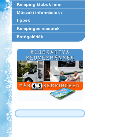
Kemping klubok hírei
Műszaki információk /
tippek
Kempinges receptek
Fotógalériák