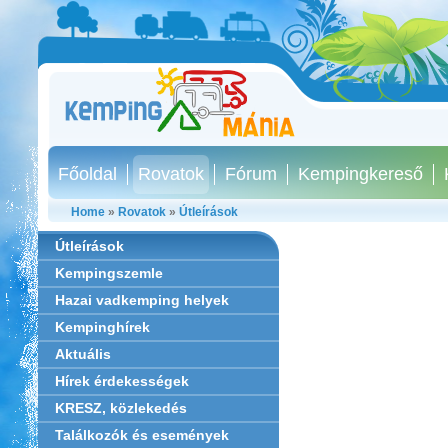
Főoldal
Rovatok
Fórum
Kempingkereső
Home
»
Rovatok
»
Útleírások
Útleírások
Kempingszemle
Hazai vadkemping helyek
Kempinghírek
Aktuális
Hírek érdekességek
KRESZ, közlekedés
Találkozók és események