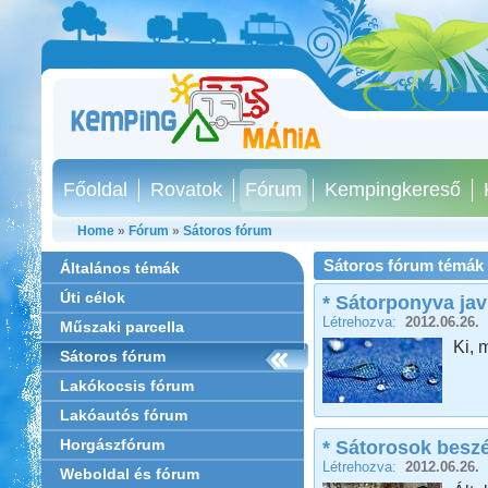
Főoldal
Rovatok
Fórum
Kempingkereső
Home
»
Fórum
»
Sátoros fórum
Sátoros fórum témák
Általános témák
Úti célok
* Sátorponyva jav
Létrehozva:
2012.06.26.
Műszaki parcella
Ki, 
Sátoros fórum
Lakókocsis fórum
Lakóautós fórum
Horgászfórum
* Sátorosok beszé
Létrehozva:
2012.06.26.
Weboldal és fórum