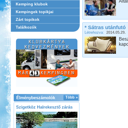
Álta
Kemping klubok
Kempingek topikjai
Zárt topikok
* Sátras utánfutó
Találkozók
Létrehozva:
2014.05.29.
Bes
kapc
Élménybeszámolók
Több »
Szigetköz Halrekesztő zárás