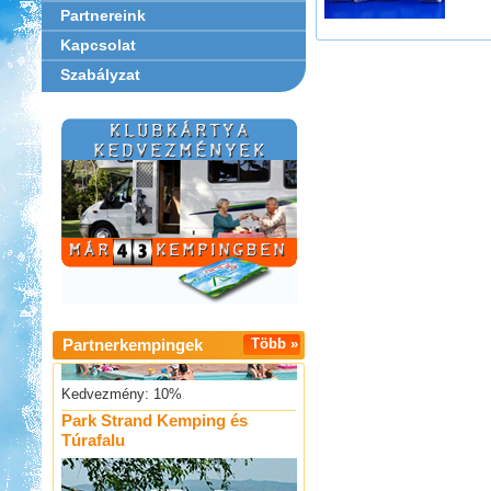
Partnereink
Kapcsolat
Szabályzat
Aqua Land
Partnerkempingek
Több »
Kedvezmény: 10%
Park Strand Kemping és
Túrafalu