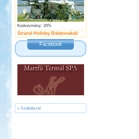
Kedvezmény: 20%
Strand-Holiday Balatonakali
Facebook
Kedvezmény: 10%
Neptun kikötő és kemping -
Tisza-tó
» Szabályzat
Kedvezmény: 20%
Thermál- és Strandfürdő
Kemping, Kiskőrös