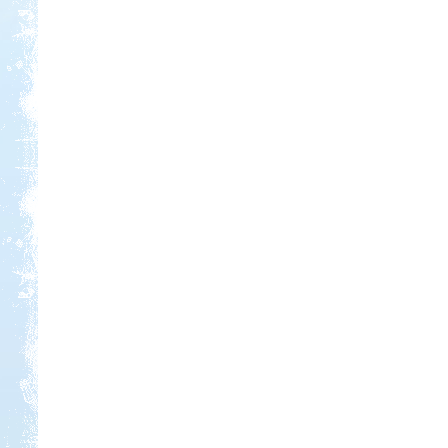
Kedvezmény: 10-15%
Castrum Gyógykemping és
Panzió, Hévíz
Kedvezmény: 20%
Sárkány Wellness és
Gyógyfürdő Kemping