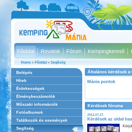
Főoldal
Rovatok
Fórum
Kempingkereső
Home
»
Főoldal
»
Segítség
Általános kérdések a
Belépés
Hírek
Mánia pontok
Érdekességek
Élménybeszámolók
Műszaki információk
Kérdések fóruma
Fotóalbumok
2012.07.27.
Kérdések az oldal has
Találkozók és események
Kérjü
Segítség