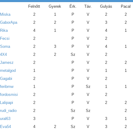
Felnőtt
Gyerek
Érk.
Táv.
Gulyás
Pacal
Miska
2
1
P
V
2
2
GaborApa
2
2
P
V
3
2
Rika
4
1
P
V
4
1
Fecsi
2
P
V
2
Soma
2
3
P
V
4
1
4X4
2
2
Sz
V
2
Jamesz
2
P
V
2
2
metalgod
1
P
V
1
1
Gagabi
2
P
V
2
feribmw
1
P
Sz
1
1
fordosmisi
2
P
V
2
Lalipapi
2
P
V
2
2
rudi_radio
2
Sz
Sz
2
ural63
3
P
V
3
1
Eva54
4
2
Sz
V
3
2