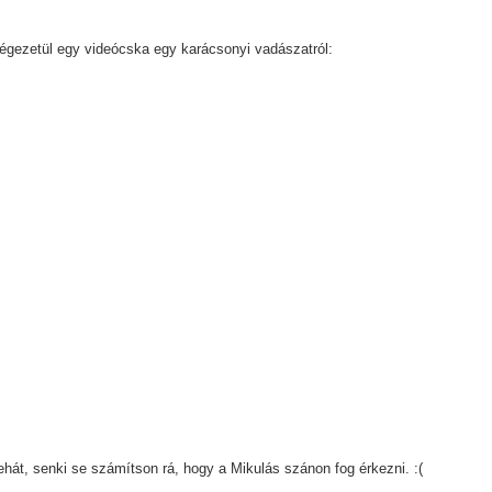
égezetül egy videócska egy karácsonyi vadászatról:
ehát, senki se számítson rá, hogy a Mikulás szánon fog érkezni. :(