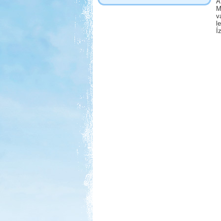
A
M
v
l
Í