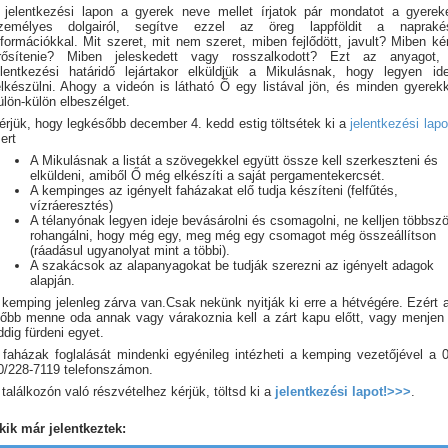
 jelentkezési lapon a gyerek neve mellet írjatok pár mondatot a gyerek
zemélyes dolgairól, segítve ezzel az öreg lappföldit a napraké
nformációkkal. Mit szeret, mit nem szeret, miben fejlődött, javult? Miben ké
rősítenie? Miben jeleskedett vagy rosszalkodott? Ezt az anyagot,
elentkezési határidő lejártakor elküldjük a Mikulásnak, hogy legyen ide
elkészülni. Ahogy a videón is látható Ő egy listával jön, és minden gyerekk
ülön-külön elbeszélget.
érjük, hogy legkésőbb december 4. kedd estig töltsétek ki a
jelentkezési lapo
ert
A Mikulásnak a listát a szövegekkel együtt össze kell szerkeszteni és
elküldeni, amiből Ő még elkészíti a saját pergamentekercsét.
A kempinges az igényelt faházakat elő tudja készíteni (felfűtés,
vízráeresztés)
A télanyónak legyen ideje bevásárolni és csomagolni, ne kelljen többszö
rohangálni, hogy még egy, meg még egy csomagot még összeállítson
(ráadásul ugyanolyat mint a többi).
A szakácsok az alapanyagokat be tudják szerezni az igényelt adagok
alapján.
 kemping jelenleg zárva van.Csak nekünk nyitják ki erre a hétvégére. Ezért a
lőbb menne oda annak vagy várakoznia kell a zárt kapu előtt, vagy menjen 
ddig fürdeni egyet.
 faházak foglalását mindenki egyénileg intézheti a kemping vezetőjével a 0
0/228-7119 telefonszámon.
 találkozón való részvételhez kérjük, töltsd ki a
jelentkezési lapot!>>>
.
kik már jelentkeztek: