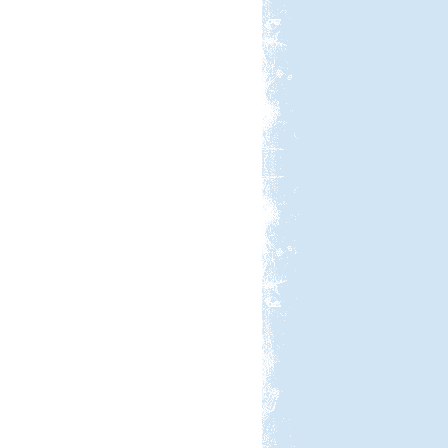
úgy mint mi és hozzon bringát meg
túrabakancsot!
Görögország-Albánia-
Montenegró
Beküldte:
PSteve
ismét Görögországban nyaraltunk...
Kilenc hét lakóautóval
Norvégiában
Beküldte:
Okrauss
A bejárt területen szinte minden
nevezetességet meglátogattunk....