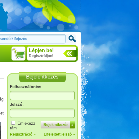
Lépjen be!
Regisztráljon!
Bejelentkezés
Felhasználónév:
ég
Jelszó:
et
Bosznia-Hercegovina,
Montenegró, Albánia
Emlékezz
Bejelentkezés
»
rám
Regisztráció
»
Elfelejtett jelszó
»