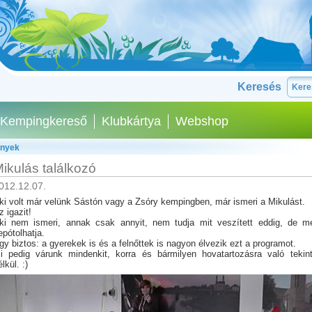
Keresés
Kempingkereső
Klubkártya
Webshop
ények
ikulás találkozó
012.12.07.
ki volt már velünk Sástón vagy a Zsóry kempingben, már ismeri a Mikulást.
z igazit!
ki nem ismeri, annak csak annyit, nem tudja mit veszített eddig, de m
epótolhatja.
gy biztos: a gyerekek is és a felnőttek is nagyon élvezik ezt a programot.
i pedig várunk mindenkit, korra és bármilyen hovatartozásra való tekint
lkül. :)