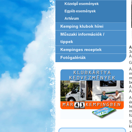
Közelgő események
Egyéb események
Arhívum
Kemping klubok hírei
Műszaki információk /
tippek
A
Kempinges receptek
3
A
Fotógalériák
G
A
m
m
b
A
A
A
é
f
m
f
S
k