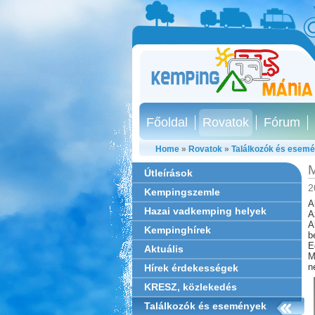
Főoldal
Rovatok
Fórum
Home
»
Rovatok
»
Találkozók és esem
M
Útleírások
2
Kempingszemle
A
Hazai vadkemping helyek
A
A
Kempinghírek
b
E
Aktuális
M
né
Hírek érdekességek
KRESZ, közlekedés
Találkozók és események