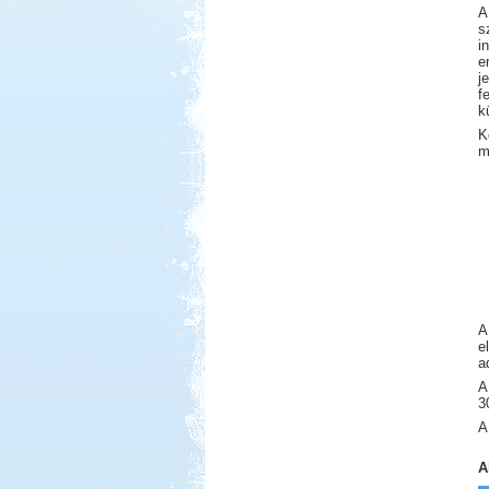
A
s
i
e
j
f
k
K
m
A
e
a
A
3
A
A