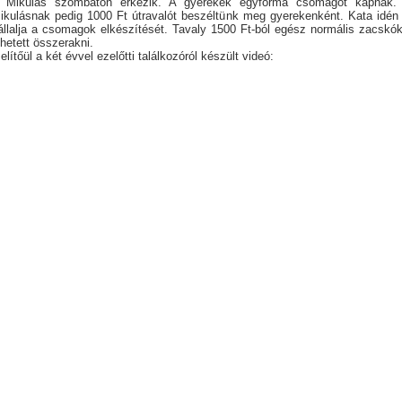
 Mikulás szombaton érkezik. A gyerekek egyforma csomagot kapnak.
ikulásnak pedig 1000 Ft útravalót beszéltünk meg gyerekenként. Kata idén 
állalja a csomagok elkészítését. Tavaly 1500 Ft-ból egész normális zacskók
ehetett összerakni.
zelítőül a két évvel ezelőtti találkozóról készült videó: