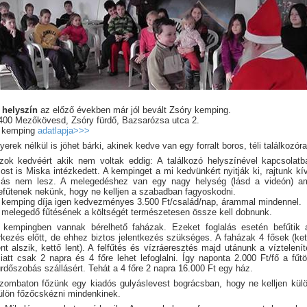
 helyszín
az előző években már jól bevált Zsóry kemping.
400 Mezőkövesd, Zsóry fürdő, Bazsarózsa utca 2.
 kemping
adatlapja>>>
yerek nélkül is jöhet bárki, akinek kedve van egy forralt boros, téli találkozóra
zok kedvéért akik nem voltak eddig: A találkozó helyszínével kapcsolatb
ost is Miska intézkedett. A kempinget a mi kedvünkért nyitják ki, rajtunk kív
ás nem lesz. A melegedéshez van egy nagy helység (lásd a videón) am
efűtenek nekünk, hogy ne kelljen a szabadban fagyoskodni.
 kemping díja igen kedvezményes 3.500 Ft/család/nap, árammal mindennel.
 melegedő fűtésének a költségét természetesen össze kell dobnunk.
 kempingben vannak bérelhető faházak. Ezeket foglalás esetén befűtik 
rkezés előtt, de ehhez biztos jelentkezés szükséges. A faházak 4 fősek (ket
ent alszik, kettő lent). A felfűtés és vízráeresztés majd utánunk a víztelenít
iatt csak 2 napra és 4 főre lehet lefoglalni. Így naponta 2.000 Ft/fő a fűtöt
ürdőszobás szállásért. Tehát a 4 főre 2 napra 16.000 Ft egy ház.
zombaton főzünk egy kiadós gulyáslevest bográcsban, hogy ne kelljen külö
ülön főzőcskézni mindenkinek.