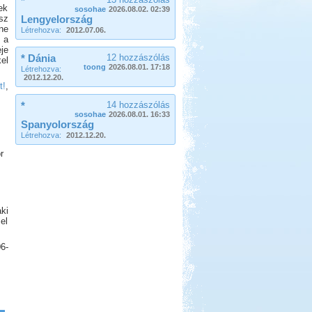
*
ek
sosohae
2026.08.02. 02:39
sz
Lengyelország
ne
Létrehozva:
2012.07.06.
 a
je
Beküldte:
GaborApa
* Dánia
12 hozzászólás
el
toong
2026.08.01. 17:18
Létrehozva:
Régóta kíváncsi voltam már erre a
2012.12.20.
t!
,
vidékre ...
Lago Maggiore 2012. július
*
14 hozzászólás
sosohae
2026.08.01. 16:33
Spanyolország
Létrehozva:
2012.12.20.
r
Beküldte:
Annamaria
ki
2 hetet töltöttünk lakóautóval
el
Olaszországban
Somogy ország
6-