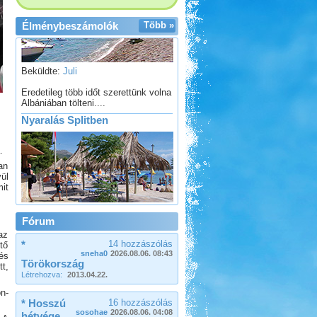
Élménybeszámolók
Több »
Beküldte:
Juli
Eredetileg több időt szerettünk volna
Albániában tölteni....
Nyaralás Splitben
.
an
ül
it
Beküldte:
PSteve
Rengeteg látnivaló van...
Fórum
Görögország, Ελλάδα 2017
az
*
14 hozzászólás
tő
sneha0
2026.08.06. 08:43
és
Törökország
t,
Létrehozva:
2013.04.22.
n-
* Hosszú
16 hozzászólás
sosohae
2026.08.06. 04:08
Beküldte:
Nemo25
hétvége