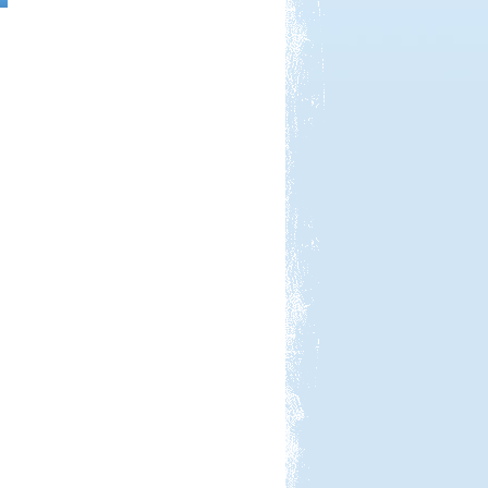
Beküldte:
laci
A Kund kastély belső udvara lett
alvó helyünk...
Francia körút
Beküldte:
Karollda
Lakóautóval Svájcon át
Franciaországba
Őrségi kurta-túra
Beküldte:
Karollda
Akinek több ideje van, ne szaladjon