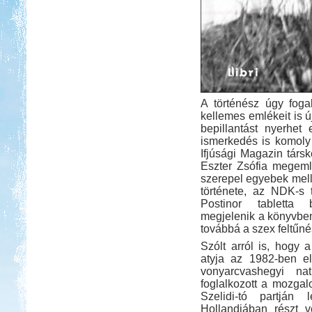
A történész úgy fogal
kellemes emlékeit is ú
bepillantást nyerhet
ismerkedés is komoly 
Ifjúsági Magazin társk
Eszter Zsófia megemlít
szerepel egyebek melle
története, az NDK-s 
Postinor tabletta 
megjelenik a könyvben
továbbá a szex feltűn
Szólt arról is, hogy 
atyja az 1982-ben el
vonyarcvashegyi nat
foglalkozott a mozga
Szelidi-tó partján
Hollandiában részt v