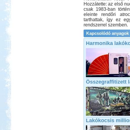
Hozzátette: az első n
csak 1983-ban történ
eleinte rendőri atroc
tarthattak, így ez eg
rendszerrel szemben.
Kapcsolódó anyagok
Harmonika lakóko
Összegraffitizett 
Lakókocsis milli