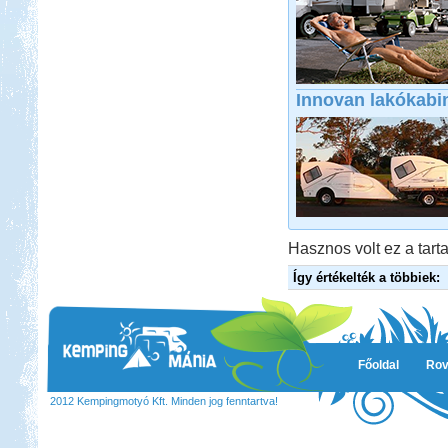
Innovan lakókabi
Hasznos volt ez a tarta
Így értékelték a többiek:
Főoldal
Rov
2012 Kempingmotyó Kft. Minden jog fenntartva!