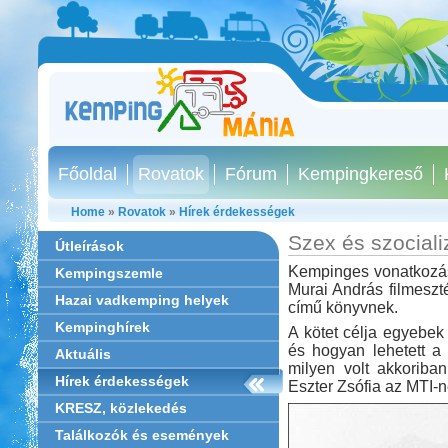
Főoldal
Rovatok
Fórum
Kempingkereső
Home
»
Rovatok
»
Hírek érdekességek
Szex és szocial
Útleírások
Kempinges vonatkozása
Kempingszemle
Murai András filmeszt
Hazai vadkemping helyek
című könyvnek.
Kempinghírek
A kötet célja egyebek
és hogyan lehetett a 
Aktuális
milyen volt akkoriban
Hírek érdekességek
Eszter Zsófia az MTI-n
KRESZ, közlekedés
Találkozók és események