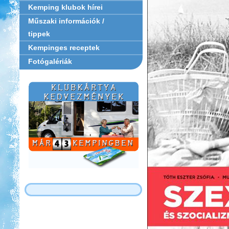
Kemping klubok hírei
Műszaki információk /
tippek
Kempinges receptek
Fotógalériák