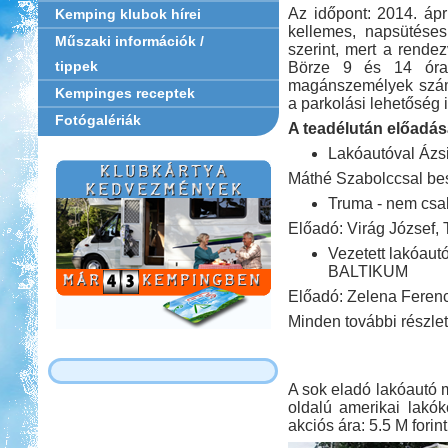
Az időpont: 2014. ápr
Kemping klubok hírei
kellemes, napsütéses
Műszaki információk /
szerint, mert a rendez
tippek
Börze 9 és 14 óra 
magánszemélyek számá
Kempinges receptek
a parkolási lehetőség 
Fotógalériák
A teadélután előadás
Lakóautóval Ázsi
Máthé Szabolccsal be
Truma - nem csak
Előadó: Virág József,
Vezetett lakóau
BALTIKUM
Előadó: Zelena Ferenc
Minden további részlet
A sok eladó lakóautó m
oldalú amerikai lakók
akciós ára: 5.5 M forin