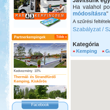
Javítsunk egy
Ha valahol po
módosításra
"
A szűrési feltétel
Kedvezmény: 20%
Szabályzat / S
Sárkány Wellness és
Partnerkempingek
Több »
Gyógyfürdő Kemping
Kategória
Kemping
G
Kedvezmény: 10%
Thermál- és Strandfürdő
Kemping, Kiskőrös
Facebook