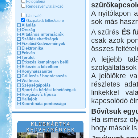
Fotógaléria
szűrőkapcsol
Rendezvény/találkozó
A nyitólapon 
Látnivaló
sok más haszno
Gázpalack töltés/csere
Ajánlás
Ország
A szűrés
ÉS
fü
Általános információk
csak azok pon
Szálláslehetőségek
Fizetés/Kedvezmények
összes feltétel
Elektronika
Fekvés
Terület
A lejjebb tal
Étkezés kempingen belül
szolgáltatások
Étkezés a közelben
Konyha/szaniter
A jelölőkre va
Grillezés / bográcsozás
Wellness
részletes ada
Szépségápolás
Sport és bérlési lehetőségek
linkekkel va
Horgászvíz típusa
Halfajok
kapcsolódó él
Koordináta pontossága
Bővítsük együ
Ha ismersz oly
Castrum Gyógykemping és
hogy mások is
Panzió, Hévíz