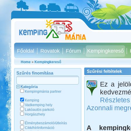
Főoldal
Rovatok
Fórum
Kempingkereső
Home
»
Kempingkereső
Szűrési feltételek
Szűrés finomítása
Ez a jelö
Kategória
kedvezmén
Kempingmánia partner
Részletes
Kemping
Vadkemping hely
Azonnali megr
Lakóautós parkoló
Horgászhely
Élménybeszámoló/útleírás
A kempingke
Cikk/hír/információ