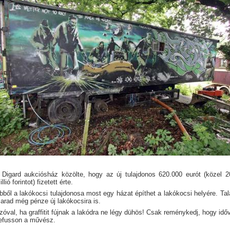
 Digard aukciósház közölte, hogy az új tulajdonos 620.000 eurót (közel 2
llió forintot) fizetett érte.
bből a lakókocsi tulajdonosa most egy házat építhet a lakókocsi helyére. Tal
arad még pénze új lakókocsira is.
zóval, ha graffitit fújnak a lakódra ne légy dühös! Csak reménykedj, hogy időv
efusson a művész.