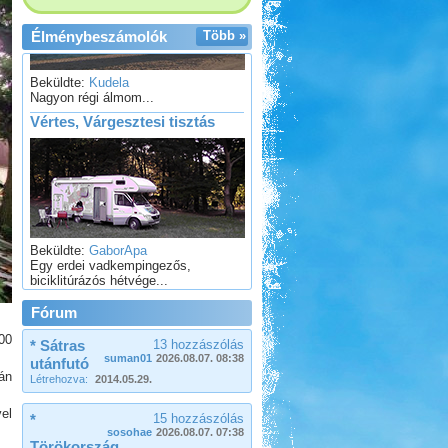
Élménybeszámolók
Több »
Beküldte:
Kudela
Nagyon régi álmom...
Vértes, Várgesztesi tisztás
Beküldte:
GaborApa
Egy erdei vadkempingezős,
biciklitúrázós hétvége...
Kempingezzünk kicsikkel.
Fórum
00
* Sátras
13 hozzászólás
suman01
2026.08.07. 08:38
utánfutó
án
Létrehozva:
2014.05.29.
Kempingezni nem csak
el
*
15 hozzászólás
kamaszkorban lehet, hanem
sosohae
2026.08.07. 07:38
gyerekkel is, csak sokkal
Törökország