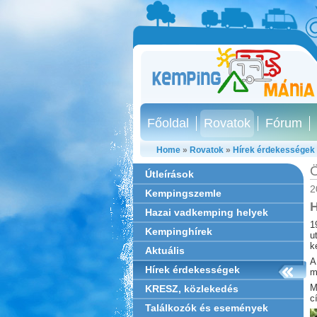
Főoldal
Rovatok
Fórum
Home
»
Rovatok
»
Hírek érdekességek
Ö
Útleírások
2
Kempingszemle
H
Hazai vadkemping helyek
1
Kempinghírek
u
k
Aktuális
A
Hírek érdekességek
m
M
KRESZ, közlekedés
c
Találkozók és események