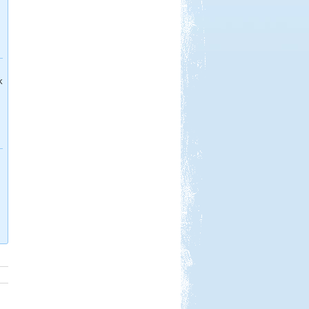
Beküldte:
Pegi
Túl vagyunk életünk első
vadkempinges kalandján.
Zalaszentgrót - Kavicsbánya
tó
k
Beküldte:
Pegi
...horgászatra és vadkempingre...
Csehország lakókocsival
Beküldte:
Karollda
Célul tűztük ki Prágát, immár
lakókocsival...