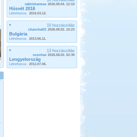
*
rakhisharmax
2026.08.04. 12:10
Húsvét 2016
Létrehozva:
2016.03.12.
Beküldte:
Lekvar
*
10 hozzászólás
chanchal01
2026.08.02. 10:23
Nem kell félni Törökországtól...
Bulgária
Létrehozva:
2013.06.11.
Örvényesi vadkemping
*
13 hozzászólás
sosohae
2026.08.02. 02:39
Lengyelország
Létrehozva:
2012.07.06.
Beküldte:
Pegi
...valószínű, hogy jövőre ismét
ellátogatunk ide pár napra.
Pötréte vadkemping /
horgászat