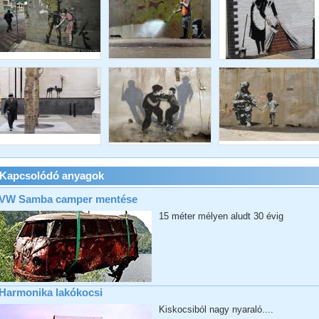
Kapcsolódó anyagok
VW Samba camper mentése
15 méter mélyen aludt 30 évig
Harmonika lakókocsi
Kiskocsiból nagy nyaraló....