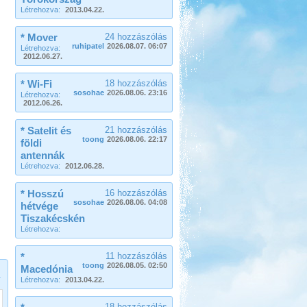
sportosabb történet.
Létrehozva:
2013.04.22.
Toscana
* Mover
24 hozzászólás
ruhipatel
2026.08.07. 06:07
Létrehozva:
2012.06.27.
* Wi-Fi
18 hozzászólás
sosohae
2026.08.06. 23:16
Létrehozva:
2012.06.26.
Beküldte:
Nemo25
* Satelit és
21 hozzászólás
1 nappal az indulás előtt Toscana
toong
2026.08.06. 22:17
lett a befutó....
földi
antennák
Salzburgerland
Létrehozva:
2012.06.28.
* Hosszú
16 hozzászólás
sosohae
2026.08.06. 04:08
hétvége
Tiszakécskén
Létrehozva:
Beküldte:
Nemo25
*
11 hozzászólás
egy álomszép táj..
toong
2026.08.05. 02:50
Macedónia
Isztambul ősszel
Létrehozva:
2013.04.22.
18 hozzászólás