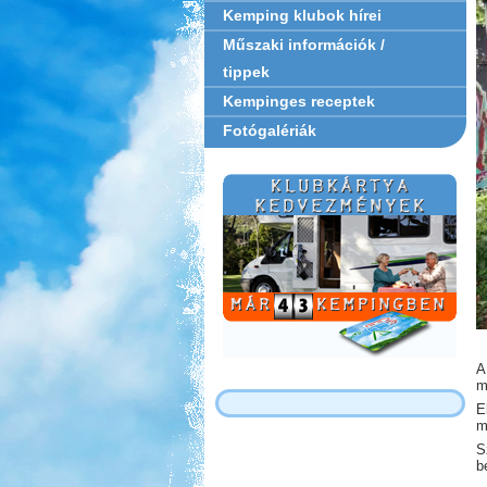
Kemping klubok hírei
Műszaki információk /
tippek
Kempinges receptek
Fotógalériák
A
mi
E
m
S
b