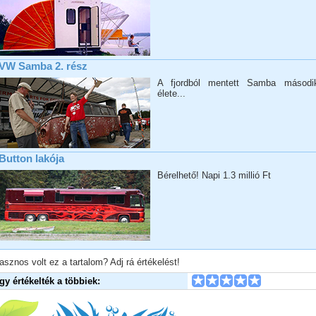
VW Samba 2. rész
A fjordból mentett Samba másodi
élete...
Button lakója
Bérelhető! Napi 1.3 millió Ft
asznos volt ez a tartalom? Adj rá értékelést!
Így értékelték a többiek: