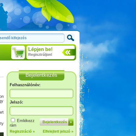
Lépjen be!
Regisztráljon!
Bejelentkezés
Felhasználónév:
on
gy
Jelszó:
rt
2017. 07-08. Görögország
Emlékezz
Bejelentkezés
»
ty
rám
Regisztráció
»
Elfelejtett jelszó
»