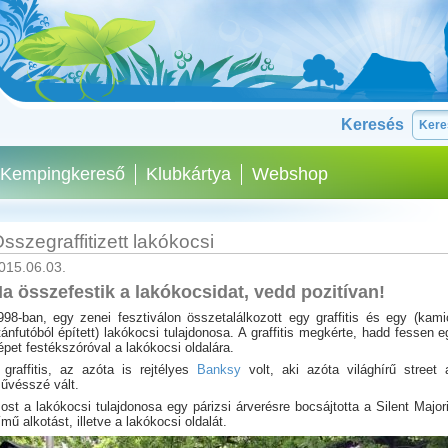
Keresés
Kempingkereső
Klubkártya
Webshop
sszegraffitizett lakókocsi
015.06.03.
a összefestik a lakókocsidat, vedd pozitívan!
998-ban, egy zenei fesztiválon összetalálkozott egy graffitis és egy (kami
tánfutóból épített) lakókocsi tulajdonosa. A graffitis megkérte, hadd fessen e
épet festékszóróval a lakókocsi oldalára.
 graffitis, az azóta is rejtélyes
Banksy
volt, aki azóta világhírű street a
űvésszé vált.
ost a lakókocsi tulajdonosa egy párizsi árverésre bocsájtotta a Silent Majori
ímű alkotást, illetve a lakókocsi oldalát.