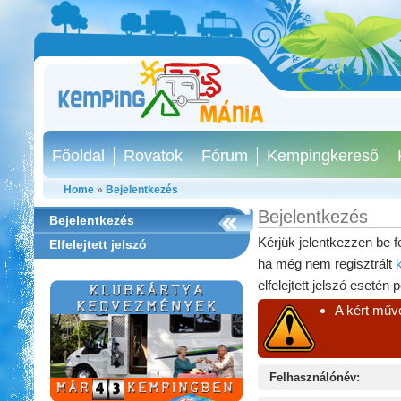
Főoldal
Rovatok
Fórum
Kempingkereső
Home
»
Bejelentkezés
Bejelentkezés
Bejelentkezés
Kérjük jelentkezzen be f
Elfelejtett jelszó
ha még nem regisztrált
elfelejtett jelszó esetén 
A kért műve
Felhasználónév:
Szentkút Kemping