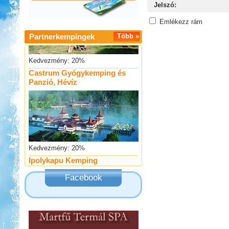
Jelszó:
Emlékezz rám
Partnerkempingek
Több »
Kedvezmény: 20%
Castrum Gyógykemping és
Panzió, Hévíz
Kedvezmény: 20%
Ipolykapu Kemping
Facebook
Kedvezmény: 15%