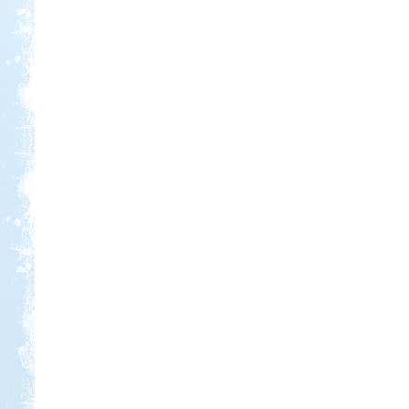
Kedvezmény: 10%
Aqua Land
Kedvezmény: 10%
Park Strand Kemping és
Túrafalu
Kedvezmény: 20%
Thermál- és Strandfürdő
Kemping, Kiskőrös