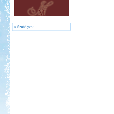
Kedvezmény: 15%
Sárkány Wellness és
Gyógyfürdő Kemping
» Szabályzat
Kedvezmény: 10%
Szentkút Kemping
Kedvezmény: 20%
Neptun kikötő és kemping -
Tisza-tó