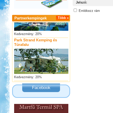
Jelszó:
Emlékezz rám
Partnerkempingek
Több »
Kedvezmény: 20%
Park Strand Kemping és
Túrafalu
Kedvezmény: 20%
Ipolykapu Kemping
Facebook