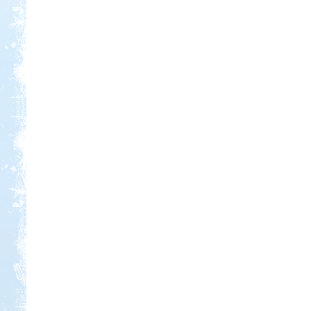
Kedvezmény: 20%
Strand-Holiday Balatonakali
Kedvezmény: 10%
Thermál- és Strandfürdő
Kemping, Kiskőrös
Kedvezmény: 10-15%
Aqua Land