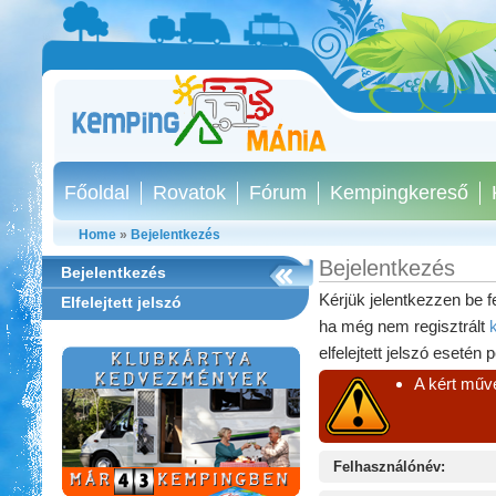
Főoldal
Rovatok
Fórum
Kempingkereső
Home
»
Bejelentkezés
Bejelentkezés
Bejelentkezés
Kérjük jelentkezzen be f
Elfelejtett jelszó
ha még nem regisztrált
elfelejtett jelszó esetén 
A kért műve
Felhasználónév:
Castrum Gyógykemping és
Panzió, Hévíz