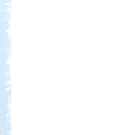
Kedvezmény: 10%
Castrum Gyógykemping és
Panzió, Hévíz
Kedvezmény: 20%
Szentkút Kemping
Kedvezmény: 20%
Ipolykapu Kemping