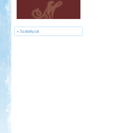
Strand-Holiday Balatonakali
» Szabályzat
Kedvezmény: 10%
Thermál- és Strandfürdő
Kemping, Kiskőrös
Kedvezmény: 10-15%
Sárkány Wellness és
Gyógyfürdő Kemping