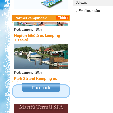
Jelszó:
Emlékezz rám
Partnerkempingek
Több »
Kedvezmény: 10%
Neptun kikötő és kemping -
Tisza-tó
Kedvezmény: 20%
Park Strand Kemping és
Túrafalu
Facebook
Kedvezmény: 20%