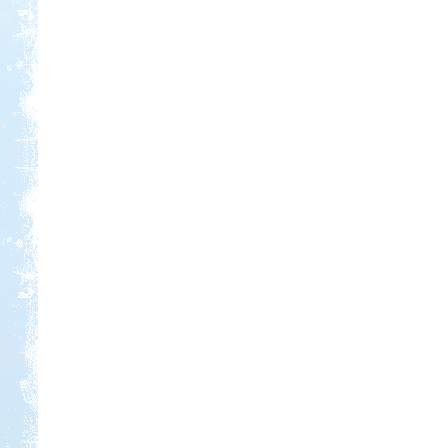
Kedvezmény: 10%
Park Strand Kemping és
Túrafalu
Kedvezmény: 20%
Strand-Holiday Balatonakali
Kedvezmény: 10%
Szentkút Kemping