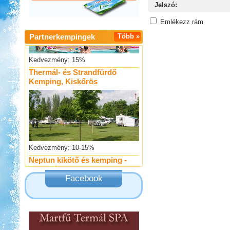
Jelszó:
Emlékezz rám
Partnerkempingek
Több »
Kedvezmény: 15%
Thermál- és Strandfürdő
Kemping, Kiskőrös
Kedvezmény: 10-15%
Neptun kikötő és kemping -
Tisza-tó
Facebook
Kedvezmény: 20%