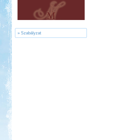
Aqua Land
» Szabályzat
Kedvezmény: 10%
Castrum Gyógykemping és
Panzió, Hévíz
Kedvezmény: 20%
Sárkány Wellness és
Gyógyfürdő Kemping