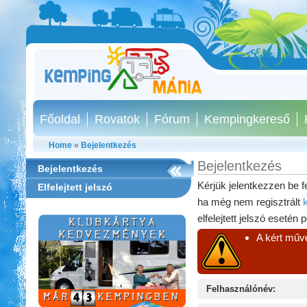
Főoldal
Rovatok
Fórum
Kempingkereső
Home
»
Bejelentkezés
Bejelentkezés
Bejelentkezés
Kérjük jelentkezzen be f
Elfelejtett jelszó
ha még nem regisztrált
elfelejtett jelszó esetén 
A kért műve
Felhasználónév:
Ipolykapu Kemping