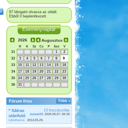
»
87 látogató olvassa az oldalt.
Ebből 0 bejelentkezett.
Eseménynaptár
Augusztus
H
K
Sz
Cs
P
Szo
V
31
1
2
32
3
4
5
6
7
8
9
33
10
11
12
13
14
15
16
34
17
18
19
20
21
22
23
35
24
25
26
27
28
29
30
36
31
Fórum friss
Több »
* Sátras
13 hozzászólás
suman01
2026.08.07. 08:38
utánfutó
Létrehozva:
2014.05.29.