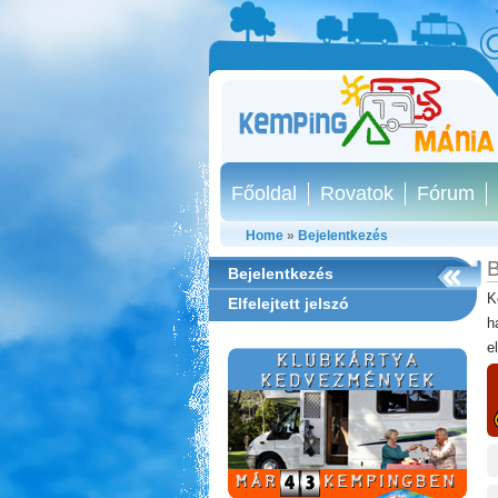
Főoldal
Rovatok
Fórum
Home
»
Bejelentkezés
B
Bejelentkezés
K
Elfelejtett jelszó
h
e
Thermál- és Strandfürdő
Kemping, Kiskőrös