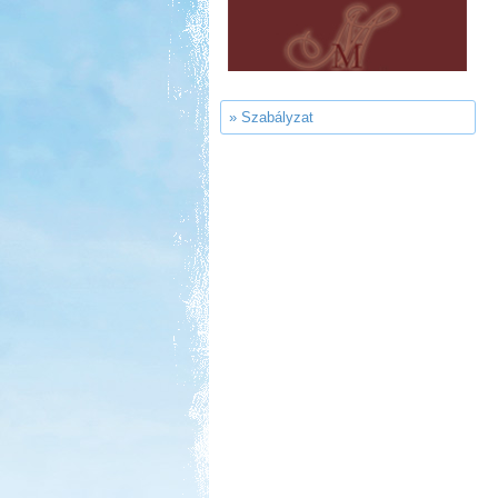
Sárkány Wellness és
Gyógyfürdő Kemping
» Szabályzat
Kedvezmény: 10%
Park Strand Kemping és
Túrafalu
Kedvezmény: 20%
Castrum Gyógykemping és
Panzió, Hévíz