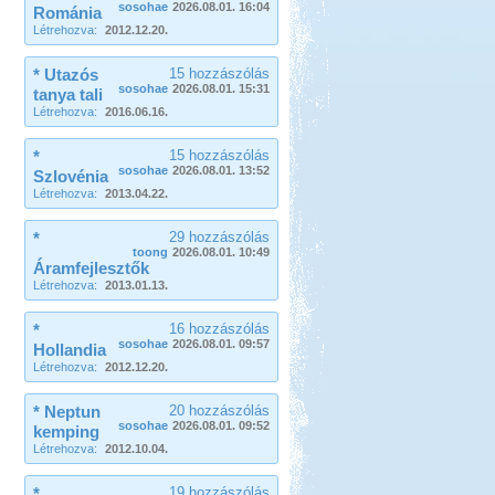
sosohae
2026.08.01. 16:04
Románia
Létrehozva:
2012.12.20.
* Utazós
15 hozzászólás
sosohae
2026.08.01. 15:31
tanya tali
Létrehozva:
2016.06.16.
*
15 hozzászólás
sosohae
2026.08.01. 13:52
Szlovénia
Létrehozva:
2013.04.22.
*
29 hozzászólás
toong
2026.08.01. 10:49
Áramfejlesztők
Létrehozva:
2013.01.13.
*
16 hozzászólás
sosohae
2026.08.01. 09:57
Hollandia
Létrehozva:
2012.12.20.
* Neptun
20 hozzászólás
sosohae
2026.08.01. 09:52
kemping
Létrehozva:
2012.10.04.
*
19 hozzászólás