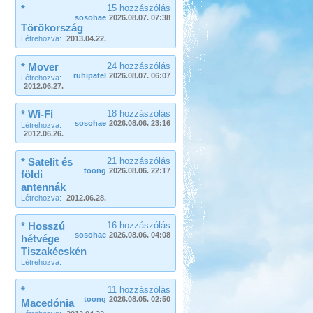
*
15 hozzászólás
sosohae
2026.08.07. 07:38
Törökország
Létrehozva:
2013.04.22.
* Mover
24 hozzászólás
ruhipatel
2026.08.07. 06:07
Létrehozva:
2012.06.27.
* Wi-Fi
18 hozzászólás
sosohae
2026.08.06. 23:16
Létrehozva:
2012.06.26.
* Satelit és
21 hozzászólás
toong
2026.08.06. 22:17
földi
antennák
Létrehozva:
2012.06.28.
* Hosszú
16 hozzászólás
sosohae
2026.08.06. 04:08
hétvége
Tiszakécskén
Létrehozva:
*
11 hozzászólás
toong
2026.08.05. 02:50
Macedónia