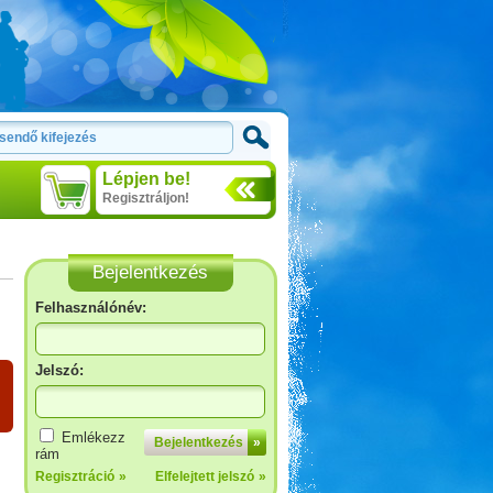
Lépjen be!
Regisztráljon!
Bejelentkezés
Felhasználónév:
Jelszó:
Emlékezz
Bejelentkezés
»
rám
Regisztráció
»
Elfelejtett jelszó
»