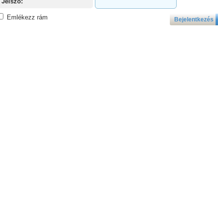
Jelszó:
Emlékezz rám
Bejelentkezés