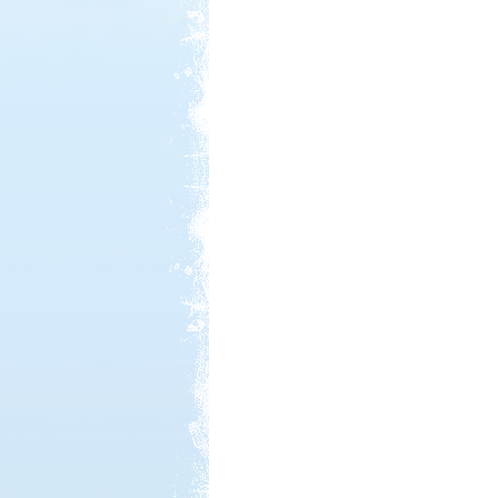
Kedvezmény: 20%
Szentkút Kemping
Kedvezmény: 20%
Aqua Land
Kedvezmény: 10%
Strand-Holiday Balatonakali