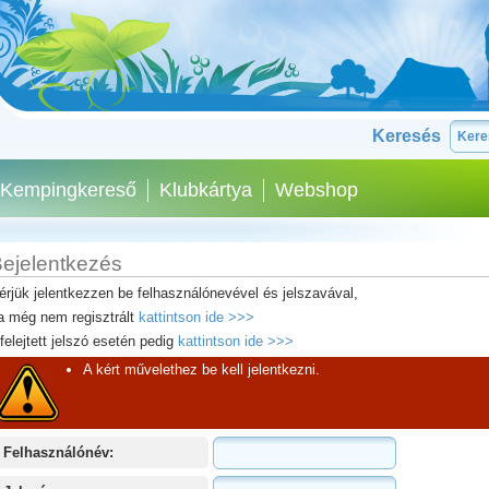
Keresés
Kempingkereső
Klubkártya
Webshop
ejelentkezés
érjük jelentkezzen be felhasználónevével és jelszavával,
a még nem regisztrált
kattintson ide >>>
lfelejtett jelszó esetén pedig
kattintson ide >>>
A kért művelethez be kell jelentkezni.
Felhasználónév: