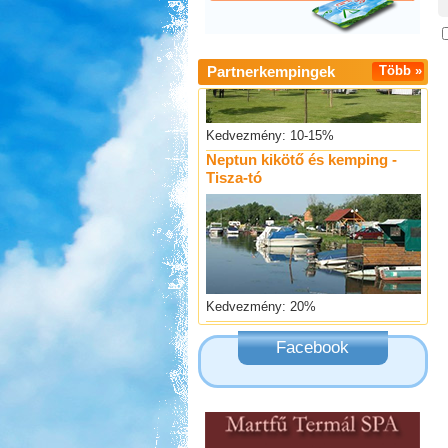
Partnerkempingek
Több »
Kedvezmény: 10-15%
Neptun kikötő és kemping -
Tisza-tó
Kedvezmény: 20%
Ipolykapu Kemping
Facebook
Kedvezmény: 15%