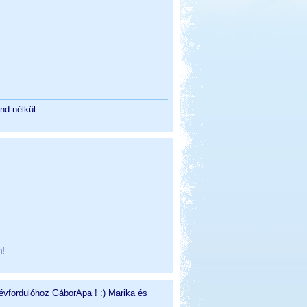
nd nélkül.
n!
évfordulóhoz GáborApa ! :) Marika és