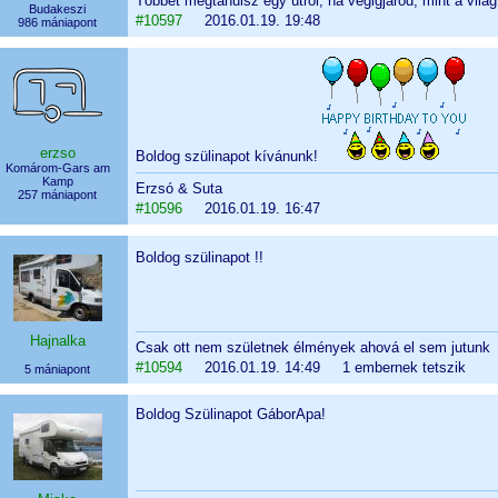
Többet megtanulsz egy útról, ha végigjárod, mint a vilá
Budakeszi
#10597
2016.01.19. 19:48
986 mániapont
erzso
Boldog szülinapot kívánunk!
Komárom-Gars am
Kamp
Erzsó & Suta
257 mániapont
#10596
2016.01.19. 16:47
Boldog szülinapot !!
Hajnalka
Csak ott nem születnek élmények ahová el sem jutunk
#10594
2016.01.19. 14:49 1 embernek tetszik
5 mániapont
Boldog Szülinapot GáborApa!