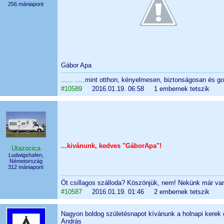
256 mániapont
Gábor Apa
...... .....mint otthon, kényelmesen, biztonságosan és go
#10589
2016.01.19. 06:58 1 embernek tetszik
.
.
.
...kivánunk, kedves "GáborApa"!
Utazocica
Ludwigshafen,
.
Németország
312 mániapont
.
Öt csillagos szálloda? Köszönjük, nem! Nekünk már va
#10587
2016.01.19. 01:46 2 embernek tetszik
Nagyon boldog születésnapot kívánunk a holnapi kerek 
András