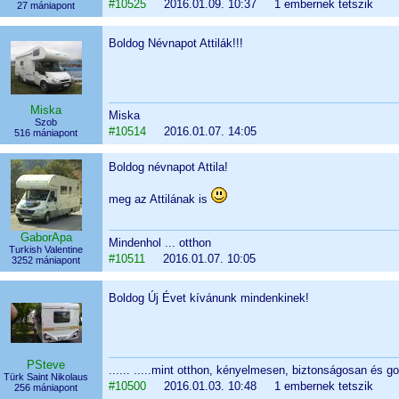
#10525
2016.01.09. 10:37 1 embernek tetszik
27 mániapont
Boldog Névnapot Attilák!!!
Miska
Miska
Szob
#10514
2016.01.07. 14:05
516 mániapont
Boldog névnapot Attila!
meg az Attilának is
GaborApa
Mindenhol ... otthon
Turkish Valentine
#10511
2016.01.07. 10:05
3252 mániapont
Boldog Új Évet kívánunk mindenkinek!
PSteve
...... .....mint otthon, kényelmesen, biztonságosan és go
Türk Saint Nikolaus
#10500
2016.01.03. 10:48 1 embernek tetszik
256 mániapont