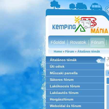
Főoldal
Rovatok
Fórum
Home
»
Fórum
»
Általános témák
J
Általános témák
L
Úti célok
Műszaki parcella
Sátoros fórum
Lakókocsis fórum
Lakóautós fórum
Horgászfórum
Weboldal és fórum