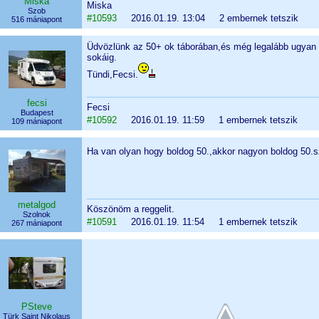
Miska
Miska
Szob
#10593
2016.01.19. 13:04 2 embernek tetszik
516 mániapont
Üdvözlünk az 50+ ok táborában,és még legalább ugyan e
sokáig.
Tündi,Fecsi.
fecsi
Fecsi
Budapest
#10592
2016.01.19. 11:59 1 embernek tetszik
109 mániapont
Ha van olyan hogy boldog 50.,akkor nagyon boldog 50.sz
metalgod
Köszönöm a reggelit.
Szolnok
#10591
2016.01.19. 11:54 1 embernek tetszik
267 mániapont
PSteve
Türk Saint Nikolaus