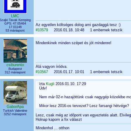
LMC
Szajki Tavak Kemping
GPS: 47.05464
Az egyetlen költséges dolog ami gazdaggá tesz :)
17.01148
#10579
2016.01.18. 10:48 1 embernek tetszik
53 mániapont
Mindenkinek minden szépet és jót mindenre!
csiburento
Alá vagyon íródva.
Budapest
#10567
2016.01.17. 10:01 1 embernek tetszik
312 mániapont
írta
Kugli
2016.01.10. 17:29
Üdv!
Nem már 02-n hazajöttünk csak nagygép közelébe mos
Mikor lesz 2016-os tervezet? Lesz farsangi hétvége?
GaborApa
Turkish Valentine
3252 mániapont
Lesz, csak még az időpont van egyeztetés alatt. Elvileg 
Holnap kapom a fix választ
Mindenhol ... otthon