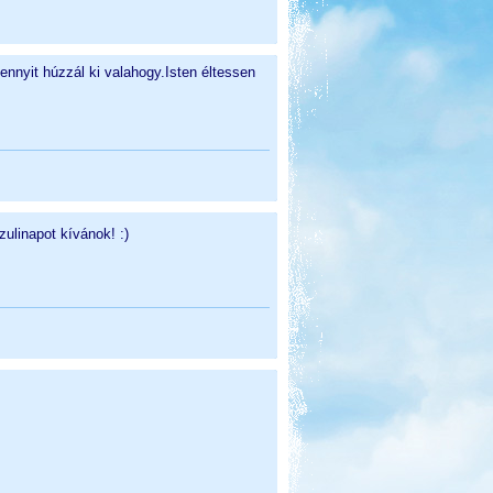
nnyit húzzál ki valahogy.Isten éltessen
ulinapot kívánok! :)