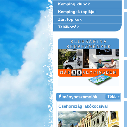
Kemping klubok
Kempingek topikjai
Zárt topikok
Találkozók
Élménybeszámolók
Több »
Csehország lakókocsival