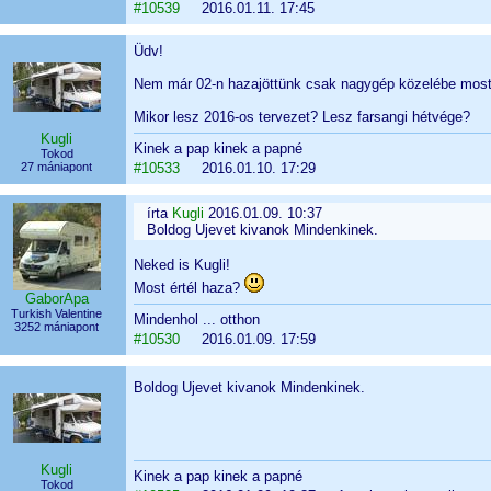
#10539
2016.01.11. 17:45
Üdv!
Nem már 02-n hazajöttünk csak nagygép közelébe most 
Mikor lesz 2016-os tervezet? Lesz farsangi hétvége?
Kugli
Kinek a pap kinek a papné
Tokod
27 mániapont
#10533
2016.01.10. 17:29
írta
Kugli
2016.01.09. 10:37
Boldog Ujevet kivanok Mindenkinek.
Neked is Kugli!
Most értél haza?
GaborApa
Turkish Valentine
Mindenhol ... otthon
3252 mániapont
#10530
2016.01.09. 17:59
Boldog Ujevet kivanok Mindenkinek.
Kugli
Kinek a pap kinek a papné
Tokod