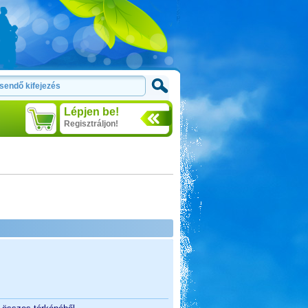
Lépjen be!
Regisztráljon!