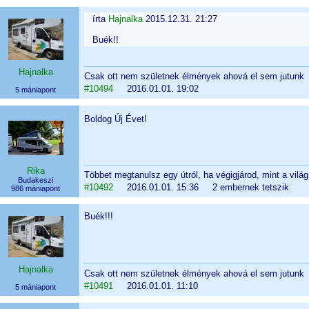
írta
Hajnalka
2015.12.31. 21:27
Buék!!
Hajnalka
Csak ott nem születnek élmények ahová el sem jutunk
#10494
2016.01.01. 19:02
5 mániapont
Boldog Új Évet!
Rika
Többet megtanulsz egy útról, ha végigjárod, mint a vilá
Budakeszi
#10492
2016.01.01. 15:36 2 embernek tetszik
986 mániapont
Buék!!!
Hajnalka
Csak ott nem születnek élmények ahová el sem jutunk
#10491
2016.01.01. 11:10
5 mániapont