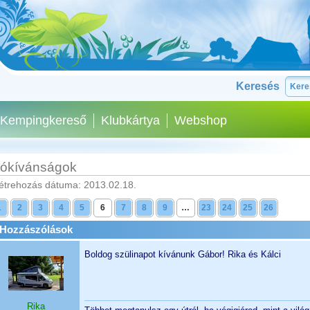
Keresés
Kempingkereső
Klubkártya
Webshop
ókívánságok
étrehozás dátuma: 2013.02.18.
1
2
3
4
5
6
7
8
9
…
23
24
25
26
Hozzászólások
Boldog szülinapot kívánunk Gábor! Rika és Kálci
Rika