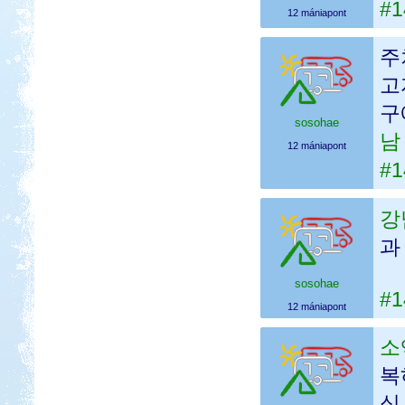
#1
12 mániapont
주
고
구
sosohae
남
12 mániapont
#1
강
과
sosohae
#1
12 mániapont
소
복
심