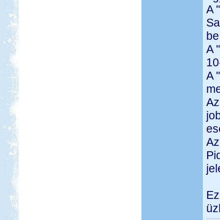
A 
Sa
be
A 
10
A 
me
Az
jo
es
Az
Pi
jel
Ez
üzl