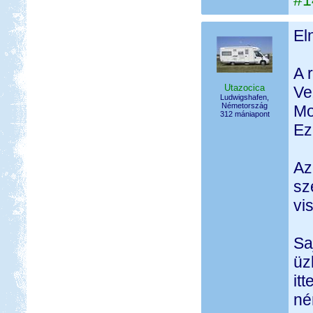
#1
El
A 
Utazocica
Ve
Ludwigshafen,
Németország
Mo
312 mániapont
Ez
Az
sz
vi
Sa
üz
it
né