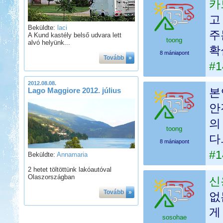
카
고
Beküldte:
laci
주
A Kund kastély belső udvara lett
toong
alvó helyünk...
확
8 mániapont
Tovább
»
#1
2012.08.08.
Lago Maggiore 2012. július
본
안
의
toong
다
8 mániapont
#1
Beküldte:
Annamaria
2 hetet töltöttünk lakóautóval
Olaszországban
신
Tovább
»
없
게
sosohae