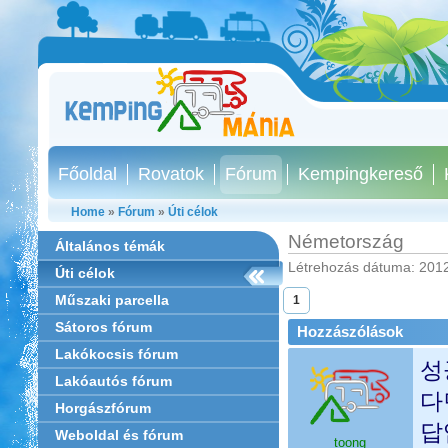
Főoldal
Rovatok
Fórum
Kempingkereső
Home
»
Fórum
»
Úti célok
Németország
Általános témák
Létrehozás dátuma: 2012
Úti célok
Műszaki parcella
1
Sátoros fórum
Hozzászólások
Lakókocsis fórum
성
Lakóautós fórum
다
Horgászfórum
답
Weboldal és fórum
toong