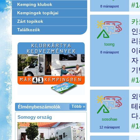
#1
Kemping klubok
8 mániapont
Kempingek topikjai
카
Zárt topikok
Találkozók
인
리
toong
이
8 mániapont
자
기
#1
외
테
Élménybeszámolók
Több »
다
Somogy ország
sosohae
#1
12 mániapont