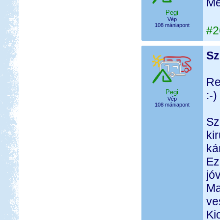
Me
Pegi
Vép
108 mániapont
#2
Sz
Re
Pegi
:-)
Vép
108 mániapont
Sz
ki
ká
Ez
jó
Ma
ve
Ki