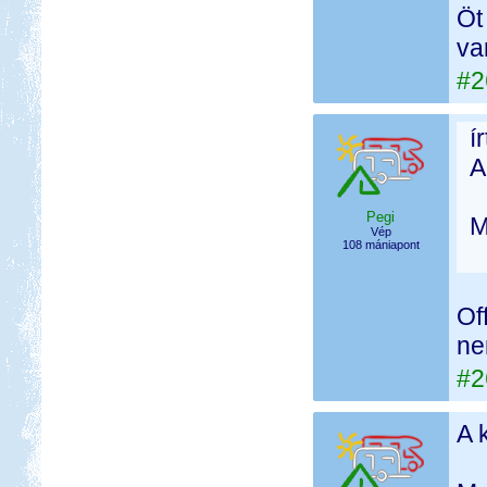
Öt
va
#2
í
A
Pegi
M
Vép
108 mániapont
Of
ne
#2
A 