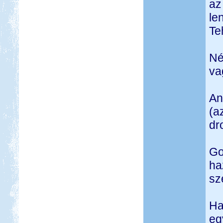
az
le
Te
Né
va
An
(a
dr
Go
ha
sz
Ha
eg