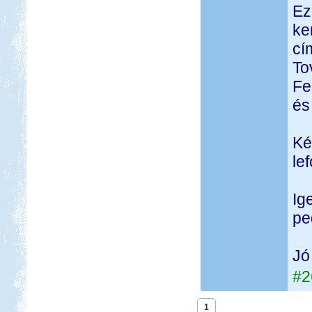
Ez
ke
cí
Tov
Fe
és
Ké
lef
Ig
pe
Jó
#2
1