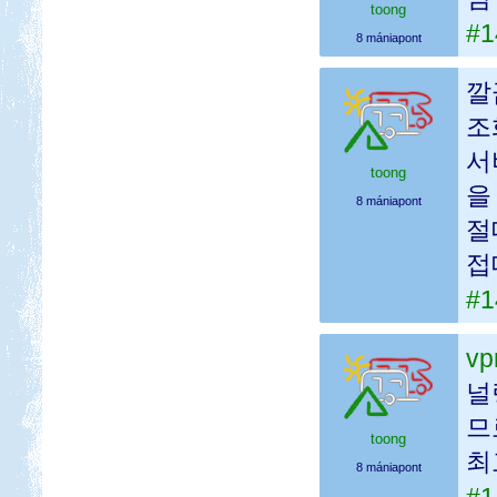
toong
#1
8 mániapont
깔
조
서
toong
을
8 mániapont
절
접
#1
v
널
므
toong
최
8 mániapont