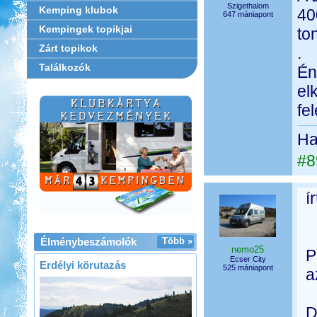
Szigethalom
Kemping klubok
40
647 mániapont
Kempingek topikjai
to
Zárt topikok
.
Találkozók
Én
el
fe
Ha 
#8
í
Élménybeszámolók
Több »
nemo25
P
Ecser City
Erdélyi körutazás
525 mániapont
a
D