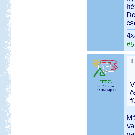
hé
De
cs
4x
#5
í
DEP76
V
DEP Tanya
147 mániapont
ö
f
Má
Va
na