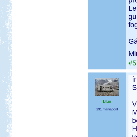
pr
Le
gu
fo
Gá
Mi
#5
í
S
Blue
V
291 mániapont
M
b
H