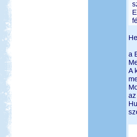
s
E
f
He
a 
Me
A 
me
Mo
az
Hu
sz