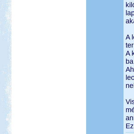
ki
la
ak
A 
te
A 
ba
Ah
le
ne
Vi
mé
an
Ez