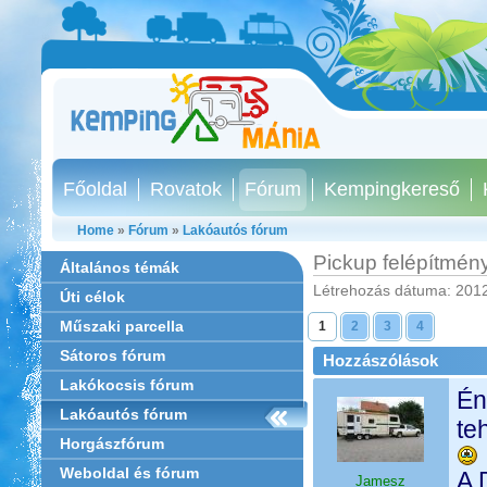
Főoldal
Rovatok
Fórum
Kempingkereső
Home
»
Fórum
»
Lakóautós fórum
Pickup felépítmén
Általános témák
Létrehozás dátuma: 2012
Úti célok
Műszaki parcella
1
2
3
4
Sátoros fórum
Hozzászólások
Lakókocsis fórum
Én
Lakóautós fórum
te
Horgászfórum
Weboldal és fórum
A 
Jamesz