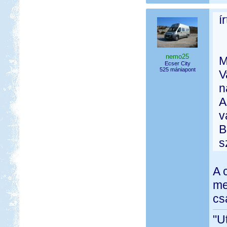
í
nemo25
M
Ecser City
525 mániapont
V
n
A
v
B
s
A 
me
csa
"U