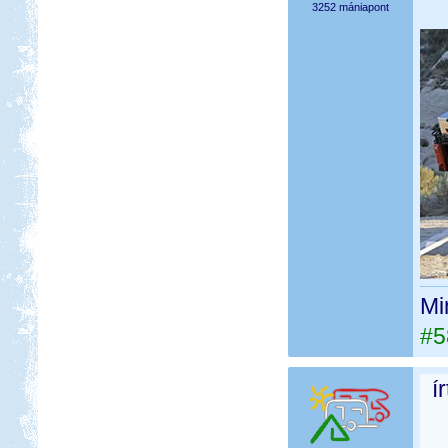
3252 mániapont
Mi
#5
í