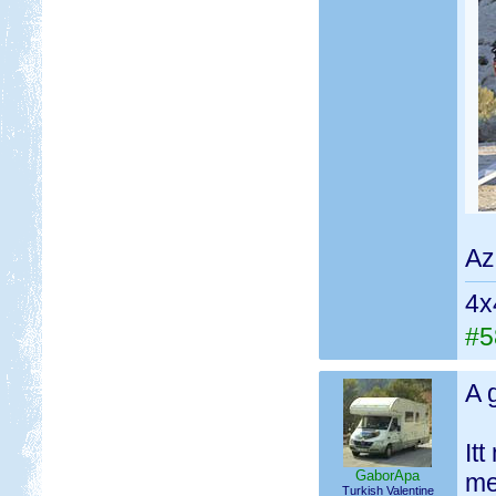
Az
4x
#5
A 
It
GaborApa
me
Turkish Valentine