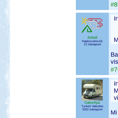
#8
í
Attila9
M
Hajdúszoboszló
12 mániapont
Ba
vi
#7
í
M
v
GaborApa
Turkish Valentine
3252 mániapont
Mi