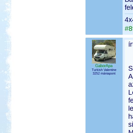
fe
4x
#8
í
GaborApa
S
Turkish Valentine
3252 mániapont
A
a
L
f
l
h
s
M