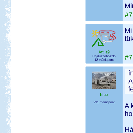
Mi
#7
Mi
tü
Attila9
#7
Hajdúszoboszló
12 mániapont
í
A
f
Blue
291 mániapont
A 
ho
Há