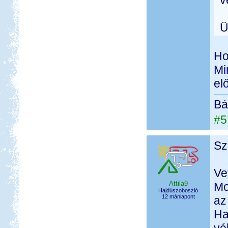
v
Ü
Ho
Mi
el
Bá
#5
Sz
Ve
Attila9
Mo
Hajdúszoboszló
12 mániapont
az
Ha