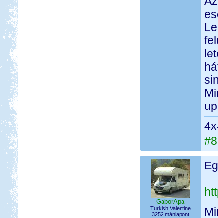
Az
es
Le
fe
le
há
si
Mi
up
4x
#8
Eg
ht
GaborApa
Turkish Valentine
Mi
3252 mániapont