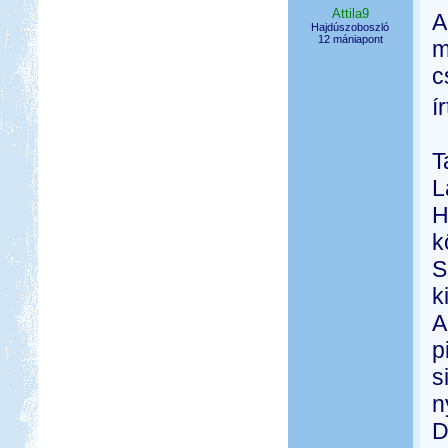
Attila9
A
Hajdúszoboszló
12 mániapont
m
c
í
T
L
H
k
S
k
A
p
s
n
D