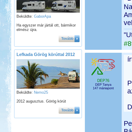
Na
Am
Beküldte:
GaborApa
ve
Ha egyszer már jártál ott, bármikor
elmész újra.
"U
Tovább
»
#8
Lefkada Görög körúttal 2012
í
DEP76
P
DEP Tanya
147 mániapont
a
Beküldte:
Nemo25
2012 augusztus. Görög körút
D
Tovább
»
Pe
Bá