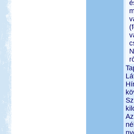
é
m
v
(
v
c
N
rő
Ta
Lá
Hí
kö
Sz
ki
Az
né
ny