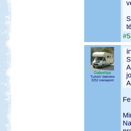
v
S
t
#5
í
S
A
GaborApa
j
Turkish Valentine
3252 mániapont
A
Fe
Mi
Na