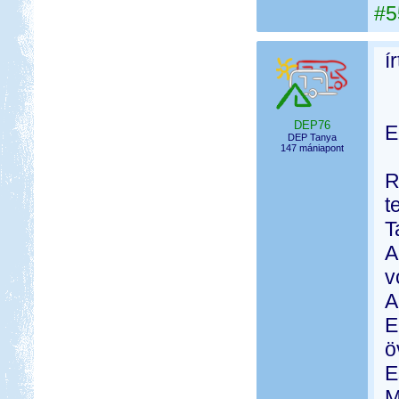
#5
í
DEP76
E
DEP Tanya
147 mániapont
R
t
T
A
v
A
E
ö
E
M