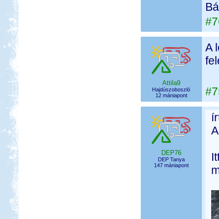
Bá
#7
A 
fe
Attila9
#7
Hajdúszoboszló
12 mániapont
í
A
DEP76
I
DEP Tanya
147 mániapont
m