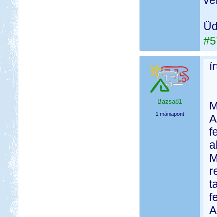
vé
Üdv
#5
í
Bazsa81
M
1 mániapont
A
f
a
M
r
t
f
A