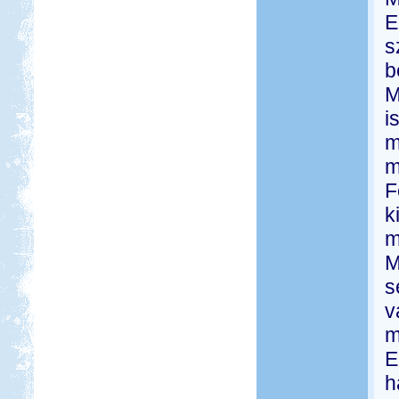
E
s
b
M
i
m
m
F
k
m
M
s
v
m
E
h