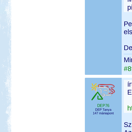
p
Pe
el
De
Mi
#8
í
E
DEP76
h
DEP Tanya
147 mániapont
Sz