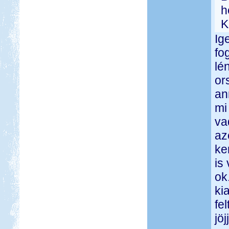
h
K
Ig
fo
lé
or
an
mi
va
az
ke
is
ok
ki
fe
jö