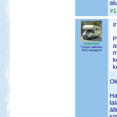
al
#1
í
P
GaborApa
a
Turkish Valentine
3252 mániapont
m
k
k
Ok
Ha
ta
ál
kö