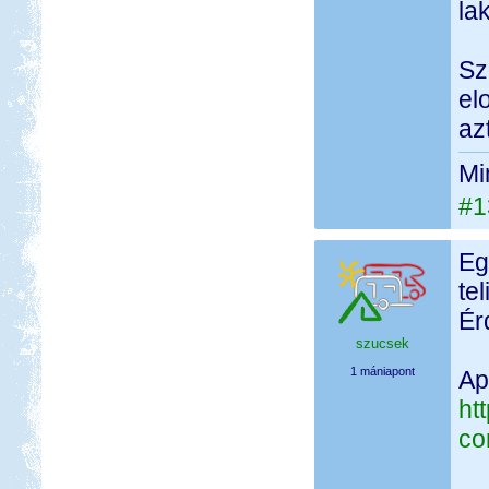
la
Sz
el
az
Mi
#1
Eg
te
Ér
szucsek
1 mániapont
Ap
ht
co