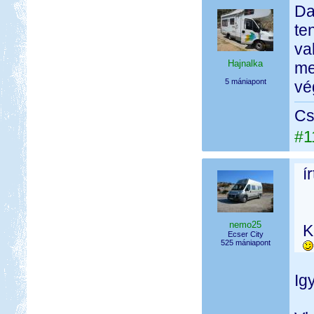
Da
te
va
Hajnalka
me
5 mániapont
vég
Cs
#1
í
nemo25
K
Ecser City
525 mániapont
Ig