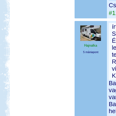
Cs
#1
í
S
É
Hajnalka
l
5 mániapont
t
R
v
K
Ba
va
va
Ba
he