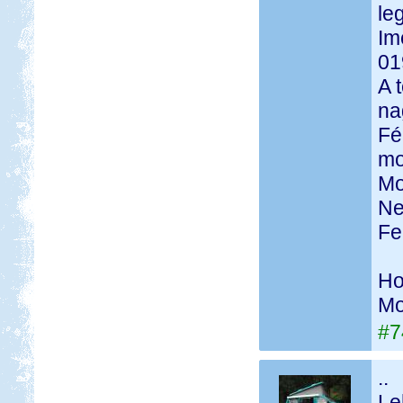
le
Im
01
A 
na
Fé
mo
Mo
Ne
Fe
Ho
Mo
#7
..
Le