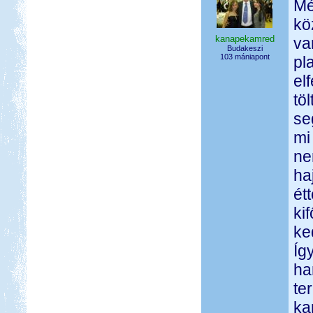
Mé
kö
kanapekamred
va
Budakeszi
103 mániapont
pl
el
tö
se
mi
ne
ha
ét
ki
ke
Íg
ha
te
ka