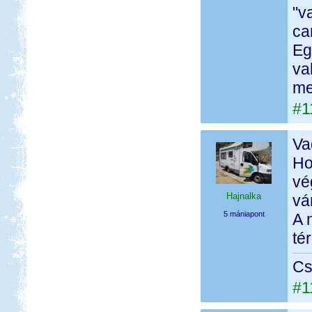
"v
ca
Eg
va
me
#1
Va
Ho
vé
Hajnalka
vá
5 mániapont
A 
té
Cs
#1