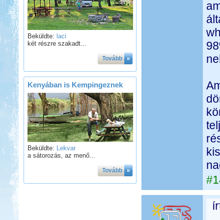
am
ál
wh
Beküldte:
laci
98
két részre szakadt...
ne
Tovább
»
Am
Kenyában is Kempingeznek
dö
kö
te
ré
Beküldte:
Lekvar
ki
a sátorozás, az menő...
na
Tovább
»
#1
í