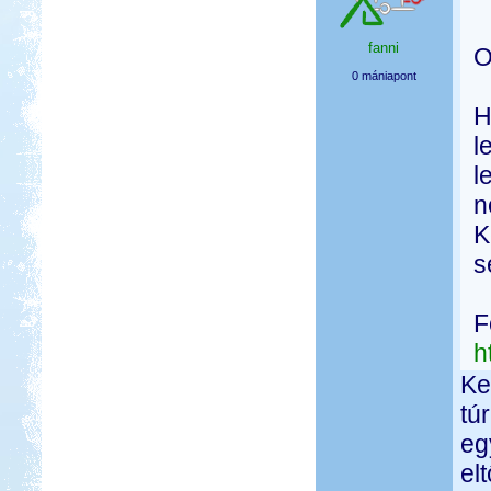
fanni
O
0 mániapont
H
l
l
n
K
s
F
h
Ke
tú
eg
el