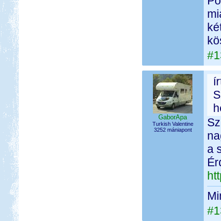
Po
mi
ké
kö
#1
í
S
h
GaborApa
Sz
Turkish Valentine
3252 mániapont
na
a 
Ér
ht
Mi
#1