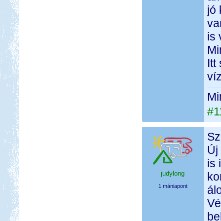
jó
va
is
Mi
It
ví
Mi
#1
Sz
Új
is
judylong
ko
1 mániapont
ál
Vé
be