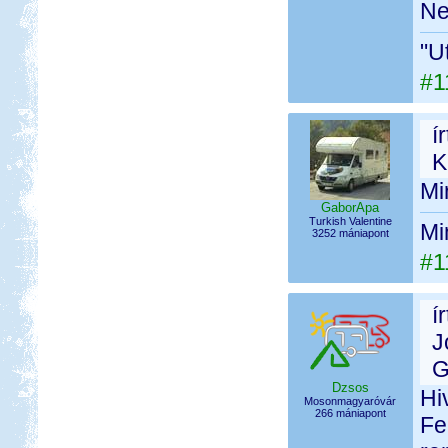
Ne
"U
#1
í
K
Mi
GaborApa
Turkish Valentine
Mi
3252 mániapont
#1
í
J
G
Dzsos
Hi
Mosonmagyaróvár
266 mániapont
Fe