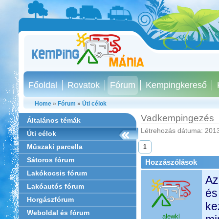
Főoldal
Rovatok
Fórum
Kempingkereső
Home
»
Fórum
»
Úti célok
Vadkempingezés
Általános témák
Létrehozás dátuma: 2013
Úti célok
Műszaki parcella
1
Sátoros fórum
Hozzászólások
Lakókocsis fórum
Az
Lakóautós fórum
és
Horgászfórum
ke
Weboldal és fórum
alewkl