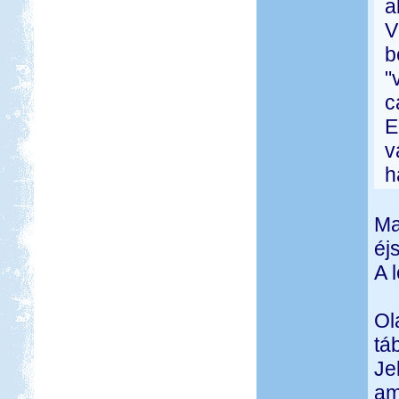
a
V
b
"
c
E
v
h
Ma
éj
A 
Ol
tá
Je
am