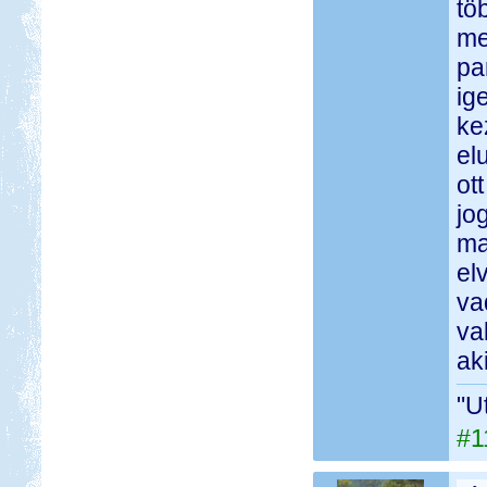
tö
me
pa
ig
ke
el
ot
jo
ma
el
va
va
ak
"U
#1