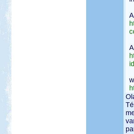
A
h
c
A
h
i
w
h
Ol
Té
me
va
pa