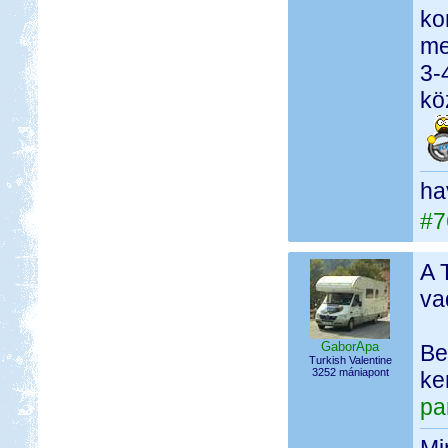
ko
me
3-
kö
ha
#7
A 
va
GaborApa
Be
Turkish Valentine
3252 mániapont
ke
pa