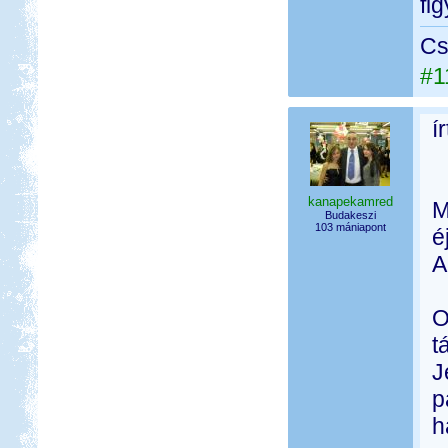
fi
Cs
#1
í
kanapekamred
M
Budakeszi
103 mániapont
é
A
O
t
J
p
h