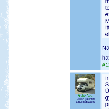
n
t
e
M
I
e
Na
ha
#1
í
S
Ú
GaborApa
g
Turkish Valentine
3252 mániapont
p