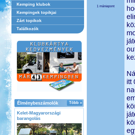
mi
Kemping klubok
1 mániapont
ho
Kempingek topikjai
el
Zárt topikok
kö
Találkozók
mo
já
ou
ke
Ná
it
na
em
Élménybeszámolók
Több »
kö
Kelet-Magyarországi
já
barangolás
kö
eg