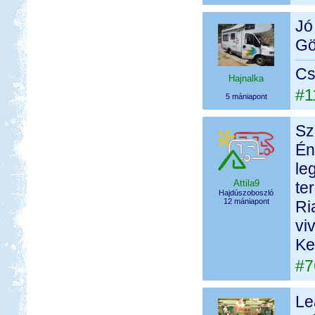
Jó
Gö
Cs
Hajnalka
#1
5 mániapont
Sz
Én
le
Attila9
te
Hajdúszoboszló
12 mániapont
Ri
vi
Ke
#7
Le