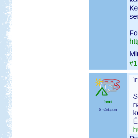
Ke
se
Fo
ht
Mi
#1
í
S
fanni
n
0 mániapont
k
É
h