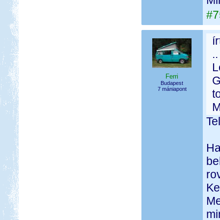
Mi
#7
í
..
L
Ferri
G
Budapest
7 mániapont
t
M
Te
Ha
be
ro
Ke
Me
mi