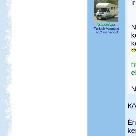
í
GaborApa
N
Turkish Valentine
3252 mániapont
k
k
h
e
N
Kö
Én
ke