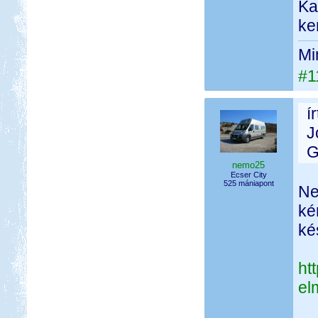
Ka
ke
Mi
#1
í
J
G
nemo25
Ecser City
525 mániapont
Ne
ké
ké
ht
el