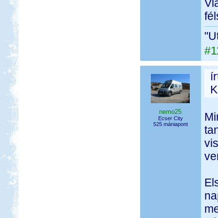
Vl
fé
"U
#1
í
K
nemo25
Mi
Ecser City
525 mániapont
ta
vi
ve
El
na
me