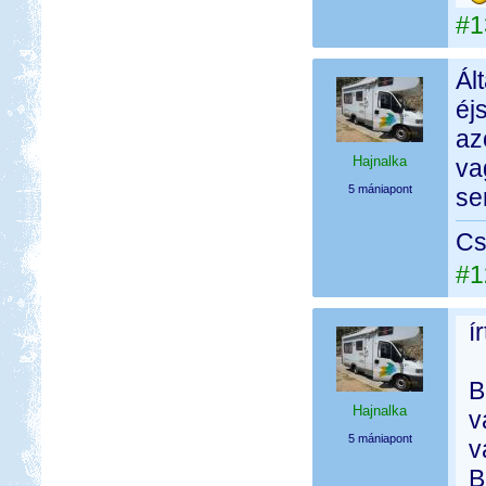
#1
Ál
éj
az
Hajnalka
va
5 mániapont
se
Cs
#1
í
B
Hajnalka
v
5 mániapont
v
B