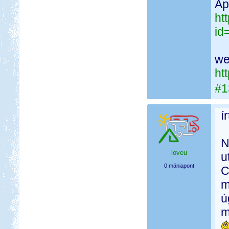
Ap
ht
id
we
ht
#1
í
N
loveu
u
0 mániapont
C
m
ú
m