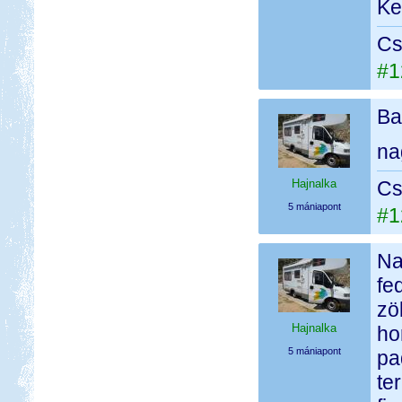
Ke
Cs
#1
Ba
na
Hajnalka
Cs
5 mániapont
#1
Na
fe
zö
Hajnalka
ho
5 mániapont
pa
te