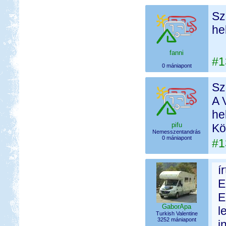
Sz
he
fanni
#1
0 mániapont
Sz
A 
he
pifu
Kö
Nemesszentandrás
0 mániapont
#1
í
E
E
GaborApa
l
Turkish Valentine
3252 mániapont
i