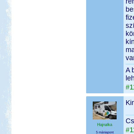
re
be
fi
sz
kö
kí
ma
va
A 
le
#1
Ki
Cs
Hajnalka
#1
5 mániapont