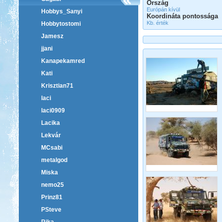
Ország
Európán kívül
Hobbys_Sanyi
Koordináta pontossága
Kb. érték
Hobbytostomi
Jamesz
jjani
Kanapekamred
Kati
Krisztian71
laci
laci0909
Lacika
Lekvár
MCsabi
metalgod
Miska
nemo25
Prinz81
PSteve