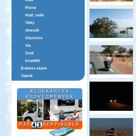
Rika
Rozsa
Rudi_radio
Tikky
timea36
Utazocica
Via
Zsolt
icsabi68
Érdekes képek
Videók