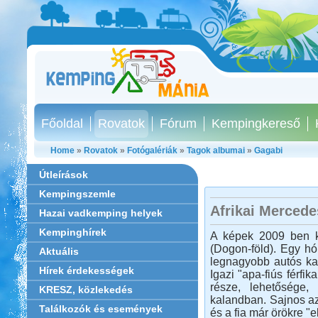
Főoldal
Rovatok
Fórum
Kempingkereső
Home
»
Rovatok
»
Fotógalériák
»
Tagok albumai
»
Gagabi
Útleírások
Kempingszemle
Afrikai Merced
Hazai vadkemping helyek
Kempinghírek
A képek 2009 ben ké
(Dogon-föld). Egy hó
Aktuális
legnagyobb autós kal
Hírek érdekességek
Igazi "apa-fiús férf
része, lehetősége,
KRESZ, közlekedés
kalandban. Sajnos az
Találkozók és események
és a fia már örökre "e