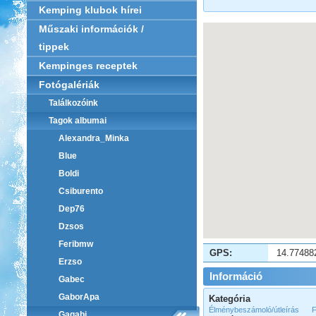
Kemping klubok hírei
Műszaki információk /
tippek
Kempinges receptek
Fotógalériák
Találkozóink
Tagok albumai
Alexandra_Minka
Blue
Boldi
Csiburento
Dep76
Dzsos
Feribmw
GPS:
14.77488
Erzso
Információ
Gabec
GaborApa
Kategória
Élménybeszámoló/útleírás
F
Gagabi