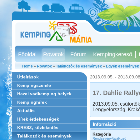
Főoldal
Rovatok
Fórum
Kempingkereső
Home
»
Rovatok
»
Találkozók és események
»
Egyéb események
Útleírások
2013.09.05. - 2013.09.08
Kempingszemle
17. Dahlie Rally
Hazai vadkemping helyek
Kempinghírek
2013.09.05. csütörtö
Lengyelország, Krak
Aktuális
Hírek érdekességek
Információ
KRESZ, közlekedés
Kategória
Találkozók és események
Rendezvény/találkozó