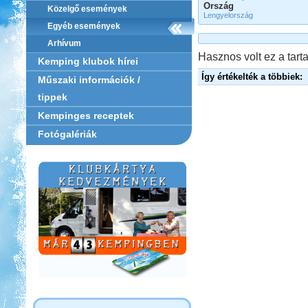
Ország
Közelgő események
Lengyelország
Egyéb események
Arhívum
Hasznos volt ez a tarta
Kemping klubok hírei
Így értékelték a többiek:
Műszaki információk /
tippek
Kempinges receptek
Fotógalériák