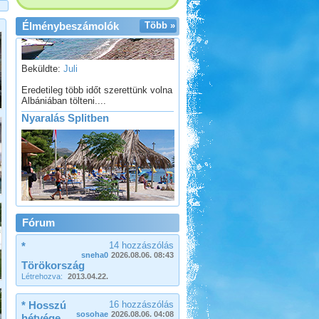
Élménybeszámolók
Több »
Beküldte:
Juli
Eredetileg több időt szerettünk volna
Albániában tölteni....
Nyaralás Splitben
Beküldte:
PSteve
Rengeteg látnivaló van...
Somogy ország
Fórum
*
14 hozzászólás
sneha0
2026.08.06. 08:43
Törökország
Létrehozva:
2013.04.22.
* Hosszú
16 hozzászólás
Beküldte:
laci
sosohae
2026.08.06. 04:08
A Kund kastély belső udvara lett
hétvége