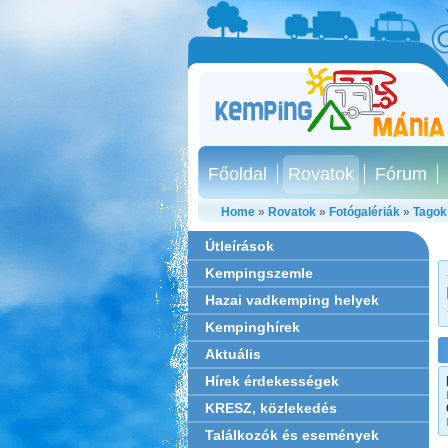
Főoldal
Rovatok
Fórum
Home
»
Rovatok
»
Fotógalériák
»
Tagok
Útleírások
Kempingszemle
Hazai vadkemping helyek
Kempinghírek
Aktuális
Hírek érdekességek
KRESZ, közlekedés
Találkozók és események