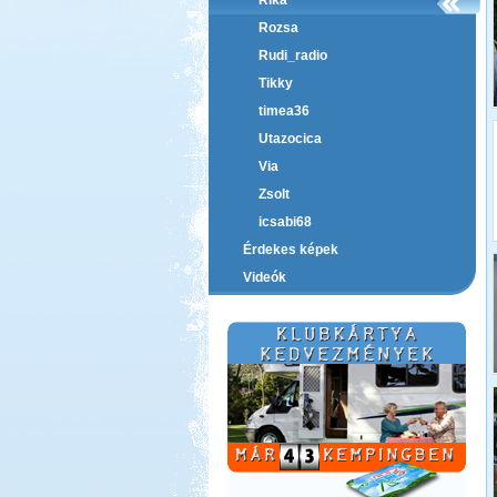
Rika
Rozsa
Rudi_radio
Tikky
timea36
Utazocica
Via
Zsolt
icsabi68
Érdekes képek
Videók