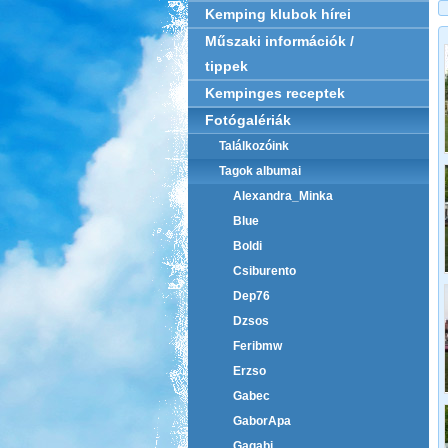
Kemping klubok hírei
Műszaki információk /
tippek
Kempinges receptek
Fotógalériák
Találkozóink
Tagok albumai
Alexandra_Minka
Blue
Boldi
Csiburento
Dep76
Dzsos
Feribmw
Erzso
Gabec
GaborApa
Gagabi