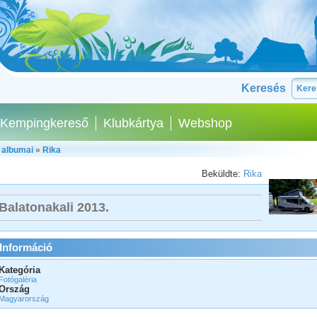
Keresés
Kempingkereső
Klubkártya
Webshop
 albumai
»
Rika
Beküldte:
Rika
Balatonakali 2013.
Információ
Kategória
Fotógaléria
Ország
Magyarország