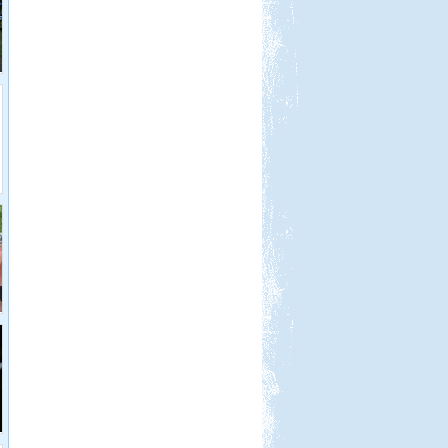
Görögország-Albánia-
Montenegró
Beküldte:
PSteve
ismét Görögországban nyaraltunk...
Kenya 2013
Beküldte:
Lekvar
nem lakóautós, de érdekes...
Zalaszentgrót - Kavicsbánya
tó