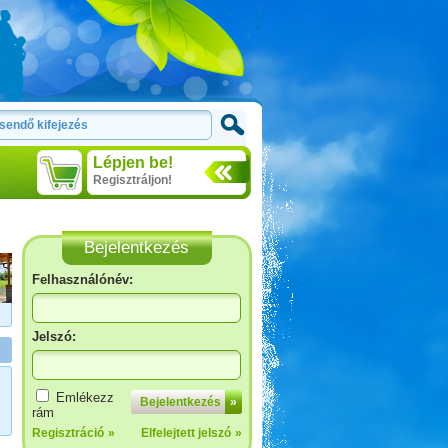
Lépjen be!
Regisztráljon!
Bejelentkezés
Felhasználónév:
Jelszó:
Bosznia-Hercegovina,
Montenegró, Albánia
Emlékezz
Bejelentkezés
»
rám
Regisztráció
»
Elfelejtett jelszó
»