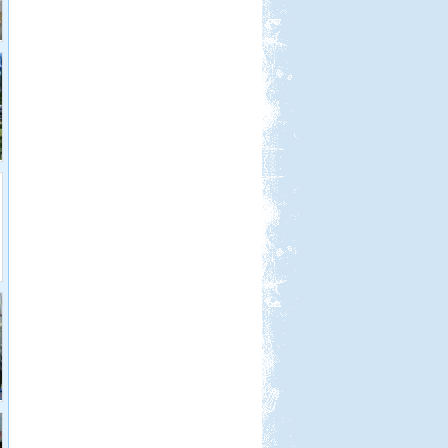
Fertő-tó és Ausztria,
Mesepark.
Beküldte:
GaborApa
Vidámparkozással egybekötött, őszi
csavargás a Fertő körül.
Ha szilveszter, akkor Szicília!
Beküldte:
Jamesz
Ősszel egy átdorbézolt este után..
úgy döntöttünk, hogy.. kulturáltan
töltjük a szilveszter éjszakáját