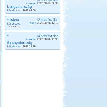
*
sosohae
2026.08.02. 02:39
Lengyelország
Létrehozva:
2012.07.06.
* Dánia
12 hozzászólás
toong
2026.08.01. 17:18
Létrehozva:
2012.12.20.
Beküldte:
GaborApa
Rövidke kis memó a Toszkánai
*
14 hozzászólás
utunkról.
sosohae
2026.08.01. 16:33
Spanyolország
Dél-Tirol útibeszámoló
Létrehozva:
2012.12.20.
Beküldte:
Jenci2
Óriási élmény volt...
Pecázás Akaliban