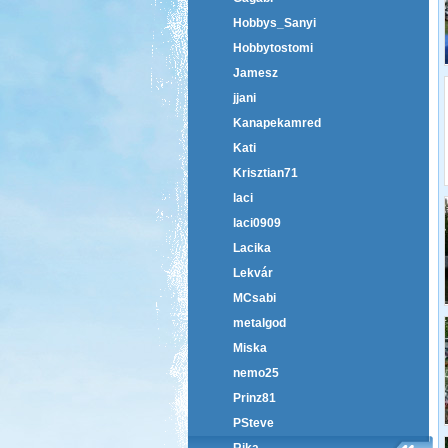
Hobbys_Sanyi
Hobbytostomi
Jamesz
jjani
Kanapekamred
Kati
Krisztian71
laci
laci0909
Lacika
Lekvár
MCsabi
metalgod
Miska
nemo25
Prinz81
PSteve