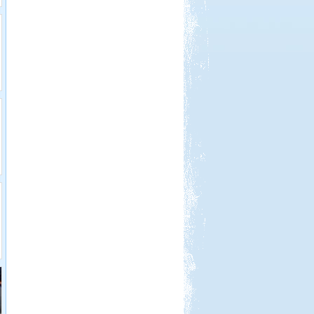
Beküldte:
GaborApa
Ide már többször is ellátogattunk, és
ennek több oka is van.
Tisza-tavi vadkempingezés
Beküldte:
GaborApa
Régóta kíváncsi voltam már erre a
vidékre ...
Miért jó sátorozni?
Miért jó sátorozni? 8 indok a
sátorozás mellett.