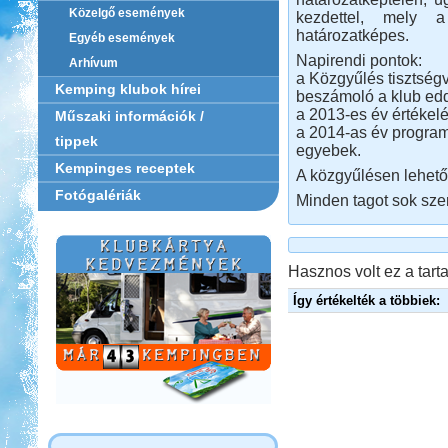
Közelgő események
kezdettel, mely a
határozatképes.
Egyéb események
Napirendi pontok:
Arhívum
a Közgyűlés tisztség
Kemping klubok hírei
beszámoló a klub edd
a 2013-es év értékelé
Műszaki információk /
a 2014-as év program
tippek
egyebek.
Kempinges receptek
A közgyűlésen lehetős
Fotógalériák
Minden tagot sok szer
Hasznos volt ez a tarta
Így értékelték a többiek: