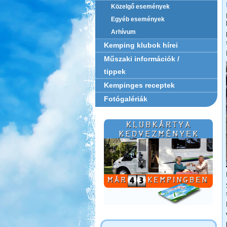
Közelgő események
Egyéb események
Arhívum
Kemping klubok hírei
Műszaki információk /
tippek
Kempinges receptek
Fotógalériák