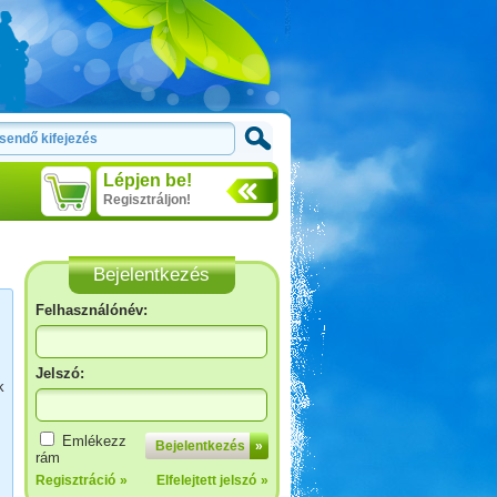
Lépjen be!
Regisztráljon!
Bejelentkezés
Felhasználónév:
Jelszó:
k
Toscana
Emlékezz
Bejelentkezés
»
rám
Regisztráció
»
Elfelejtett jelszó
»