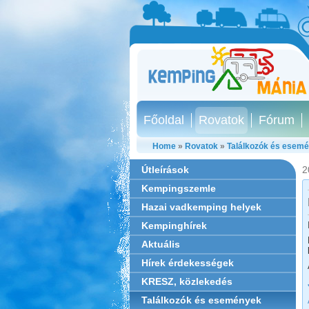
Főoldal
Rovatok
Fórum
Home
»
Rovatok
»
Találkozók és esem
Útleírások
2
Kempingszemle
Hazai vadkemping helyek
Kempinghírek
Aktuális
Hírek érdekességek
KRESZ, közlekedés
Találkozók és események