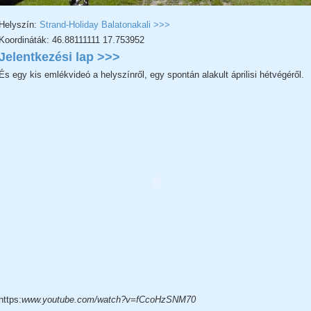
Helyszín:
Strand-Holiday Balatonakali >>>
Koordináták: 46.88111111 17.753952
Jelentkezési lap >>>
És egy kis emlékvideó a helyszínről, egy spontán alakult áprilisi hétvégéről.
https:
www.youtube.com/watch?v=fCcoHzSNM70