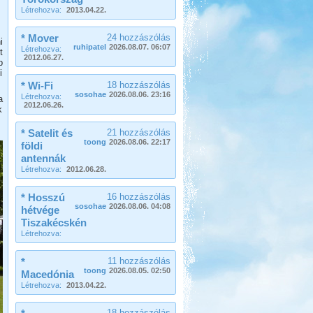
Létrehozva:
2013.04.22.
Beküldte:
naroli74
* Mover
24 hozzászólás
i
ruhipatel
2026.08.07. 06:07
Létrehozva:
t
ismét lakókocsival indultunk útnak...
2012.06.27.
b
Kempingezzünk kicsikkel.
i
* Wi-Fi
18 hozzászólás
sosohae
2026.08.06. 23:16
Létrehozva:
a
2012.06.26.
k
* Satelit és
21 hozzászólás
toong
2026.08.06. 22:17
földi
antennák
Kempingezni nem csak
Létrehozva:
2012.06.28.
kamaszkorban lehet, hanem
gyerekkel is, csak sokkal
sportosabb történet.
* Hosszú
16 hozzászólás
sosohae
2026.08.06. 04:08
Pecázás Akaliban
hétvége
Tiszakécskén
Létrehozva:
*
11 hozzászólás
toong
2026.08.05. 02:50
Macedónia
Létrehozva:
2013.04.22.
Beküldte:
GaborApa
18 hozzászólás