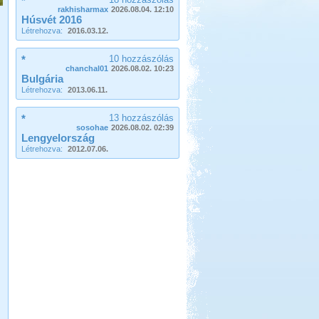
*
Ide már többször is ellátogattunk, és
rakhisharmax
2026.08.04. 12:10
ennek több oka is van.
Húsvét 2016
Létrehozva:
2016.03.12.
Görögország, Kréta,
Kissamos
*
10 hozzászólás
chanchal01
2026.08.02. 10:23
Bulgária
Létrehozva:
2013.06.11.
*
13 hozzászólás
sosohae
2026.08.02. 02:39
Lengyelország
Beküldte:
mia
Létrehozva:
2012.07.06.
A bő két hétre tervezett
nyaralásunkból pár napot sátorban
töltöttünk el
Francia körút
Beküldte:
Karollda
Lakóautóval Svájcon át