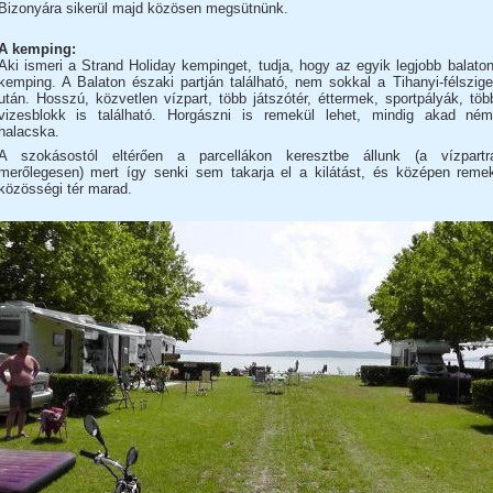
Bizonyára sikerül majd közösen megsütnünk.
A kemping:
Aki ismeri a Strand Holiday kempinget, tudja, hogy az egyik legjobb balaton
kemping. A Balaton északi partján található, nem sokkal a Tihanyi-félszige
után. Hosszú, közvetlen vízpart, több játszótér, éttermek, sportpályák, töb
vizesblokk is található. Horgászni is remekül lehet, mindig akad ném
halacska.
A szokásostól eltérően a parcellákon keresztbe állunk (a vízpartr
merőlegesen) mert így senki sem takarja el a kilátást, és középen reme
közösségi tér marad.