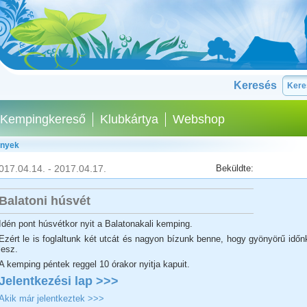
Keresés
Kempingkereső
Klubkártya
Webshop
ények
017.04.14. - 2017.04.17.
Beküldte:
Balatoni húsvét
Idén pont húsvétkor nyit a Balatonakali kemping.
Ezért le is foglaltunk két utcát és nagyon bízunk benne, hogy gyönyörű időn
lesz.
A kemping péntek reggel 10 órakor nyitja kapuit.
Jelentkezési lap >>>
Akik már jelentkeztek >>>