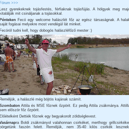
Fórum >>>
Lesz gyerekeknek tojásfestés, férfiaknak tojásfújás. A hölgyek meg maj
kitalálják mit csináljanak a tojásokkal.
Pénteken
Fecó egy welcome halászlét főz az egész társaságnak. A hala
saját fogásai melyekre most vendégül lát minket.
Fecóról tudni kell, hogy dobogós halászléfőző mester :)
Reméljük, a halászlé még böjtös kajának számít.
Szombaton
Attila és MSE főznek őzpörit. Ez pedig Attila zsákmánya. Attill
sem először főz őzpörit.
Előételként Dettiék főznek egy begyakorolt zöldséglevest.
Vasárnap
ra Boldi zsákmányol valahonnan csirkéket, merthogy grillcsirkéke
pörgetünk faszén felett. Reméljük, nem 35-40 kilós csirkék lesznek