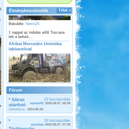
d
Élménybeszámolók
Több »
Beküldte:
Nemo25
k
1 nappal az indulás előtt Toscana
lett a befutó....
Afrikai Mercedes Unimóka
lakóautóval
Beküldte:
Gagabi
Életem legnagyobb autós kalandja
Fórum
volt...
* Sátras
13 hozzászólás
Olaszországba, ausztriai
suman01
2026.08.07. 08:38
utánfutó
megállókkal
a
Létrehozva:
2014.05.29.
*
15 hozzászólás
t
sosohae
2026.08.07. 07:38
.
Törökország