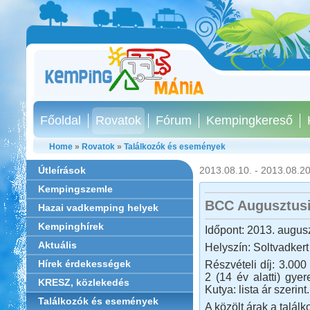
Főoldal
Rovatok
Fórum
Kempingkereső
Home
»
Rovatok
»
Találkozók és események
Útleírások
2013.08.10. - 2013.08.20
Kempingszemle
BCC Augusztusi
Hazai vadkemping helyek
Kempinghírek
Időpont: 2013. augusz
Aktuális
Helyszín: Soltvadkert
Hírek érdekességek
Részvételi díj: 3.000
2 (14 év alatti) gyer
KRESZ, közlekedés
Kutya: lista ár szerint
Találkozók és események
A közölt árak a talál