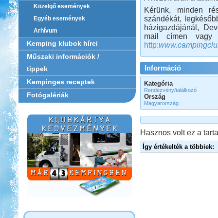
Közelgő események
Kérünk, minden rés
szándékát, legkésőb
Egyéb események
házigazdájánál, Dev
Arhívum
mail címen vagy a
Kemping klubok hírei
http:
www.campingclu
Műszaki információk /
Információ
tippek
Kempinges receptek
Kategória
Rendezvény/találkozó
Fotógalériák
Ország
Magyarország
Hasznos volt ez a tarta
Így értékelték a többiek: