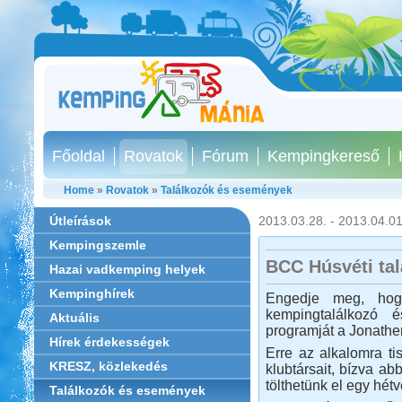
Főoldal
Rovatok
Fórum
Kempingkereső
Home
»
Rovatok
»
Találkozók és események
Útleírások
2013.03.28. - 2013.04.01
Kempingszemle
BCC Húsvéti tal
Hazai vadkemping helyek
Kempinghírek
Engedje meg, hogy
kempingtalálkozó 
Aktuális
programját a Jonathe
Hírek érdekességek
Erre az alkalomra tis
KRESZ, közlekedés
klubtársait, bízva ab
tölthetünk el egy hétv
Találkozók és események