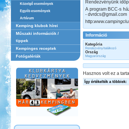
Rendezvényünk időpont
Közelgő események
A program BCC-s ház
Egyéb események
- dvrdcs@gmail.com
Arhívum
http:
www.campingclu
Kemping klubok hírei
Műszaki információk /
Információ
tippek
Kategória
Kempinges receptek
Rendezvény/találkozó
Ország
Fotógalériák
Magyarország
Hasznos volt ez a tarta
Így értékelték a többiek: