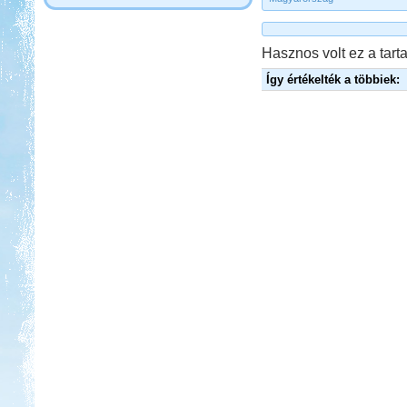
Hasznos volt ez a tarta
Így értékelték a többiek: