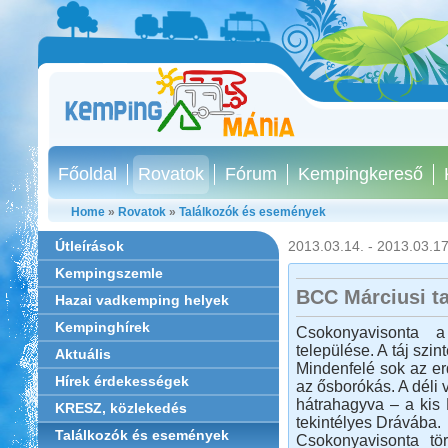
Főoldal
Rovatok
Fórum
Kempingkereső
Home
»
Rovatok
»
Találkozók és események
Útleírások
2013.03.14. - 2013.03.17
Kempingszemle
BCC Márciusi ta
Hazai vadkemping helyek
Kempinghírek
Csokonyavisonta a
települése. A táj szin
Aktuális
Mindenfelé sok az erd
Hírek érdekességek
az ősborókás. A déli 
hátrahagyva – a kis 
KRESZ, közlekedés
tekintélyes Drávába.
Találkozók és események
Csokonyavisonta tö