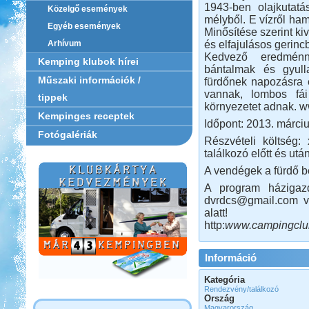
1943-ben olajkutatá
Közelgő események
mélyből. E vízről ham
Egyéb események
Minősítése szerint k
és elfajulásos gerin
Arhívum
Kedvező eredménny
Kemping klubok hírei
bántalmak és gyull
Műszaki információk /
fürdőnek napozásra é
vannak, lombos fái
tippek
környezetet adnak. 
Kempinges receptek
Időpont: 2013. márciu
Fotógalériák
Részvételi költség:
találkozó előtt és utá
A vendégek a fürdő be
A program házigazd
dvrdcs@gmail.com v
alatt!
http:
www.campingclub.
Információ
Kategória
Rendezvény/találkozó
Ország
Magyarország