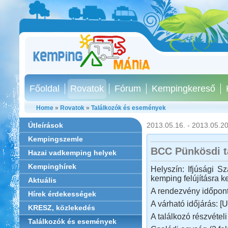
Főoldal
Rovatok
Fórum
Kempingkereső
Home
»
Rovatok
»
Találkozók és események
Útleírások
2013.05.16. - 2013.05.20
Kempingszemle
BCC Pünkösdi t
Hazai vadkemping helyek
Kempinghírek
Helyszín: Ifjúsági S
kemping felújításra ke
Aktuális
A rendezvény időpont
Hírek érdekességek
A várható időjárás: [
KRESZ, közlekedés
A találkozó részvételi 
Találkozók és események