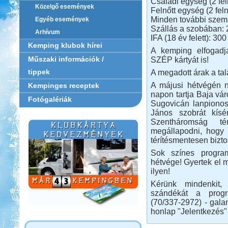
Családi egység (2 feln
Közelgő események
Felnőtt egység (2 feln
Minden további szemé
Egyéb események
Szállás a szobában: 2
Arhívum
IFA (18 év felett): 300
Kemping klubok hírei
A kemping elfogadj
Műszaki információk /
SZÉP kártyát is!
tippek
A megadott árak a tal
A májusi hétvégén 
Kempinges receptek
napon tartja Baja vá
Fotógalériák
Sugovicán lanpionos
János szobrát kísé
Szentháromság té
megállapodni, hogy a
térítésmentesen biztos
Sok színes program
hétvége! Gyertek el 
ilyen!
Kérünk mindenkit,
szándékát a progr
(70/337-2972) - gal
honlap "Jelentkezés" 