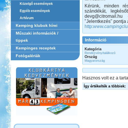
Közelgő események
Kérünk, minden rés
szándékát, legkés
Egyéb események
devg@citromail.h
Arhívum
"Jelentkezés" pontja a
Kemping klubok hírei
http:
www.campingclu
Műszaki információk /
Információ
tippek
Kempinges receptek
Kategória
Rendezvény/találkozó
Fotógalériák
Ország
Magyarország
Hasznos volt ez a tarta
Így értékelték a többiek: