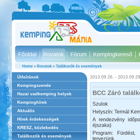
Főoldal
Rovatok
Fórum
Kempingkereső
Home
»
Rovatok
»
Találkozók és események
Útleírások
2013.09.26. - 2013.09.29
Kempingszemle
BCC Záró talál
Hazai vadkemping helyek
Kempinghírek
Szulok
Aktuális
Helyszín: Termál Kem
Hírek érdekességek
A rendezvény időpo
éjszaka)
KRESZ, közlekedés
Program: Fürdést, 
Találkozók és események
tervezünk.