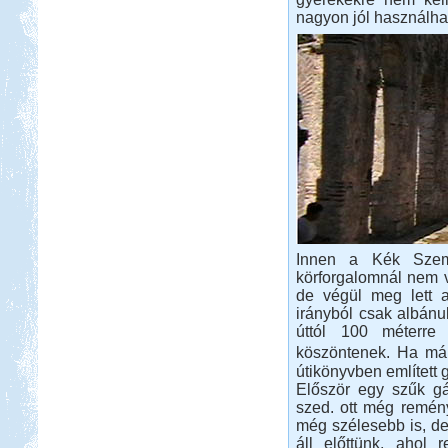
nagyon jól használhat
Innen a Kék Szem 
körforgalomnál nem vo
de végül meg lett a
irányból csak albánul
úttól 100 méterre
köszöntenek. Ha már
útikönyvben említett g
Először egy szűk gát
szed. ott még remén
még szélesebb is, d
áll előttünk, ahol