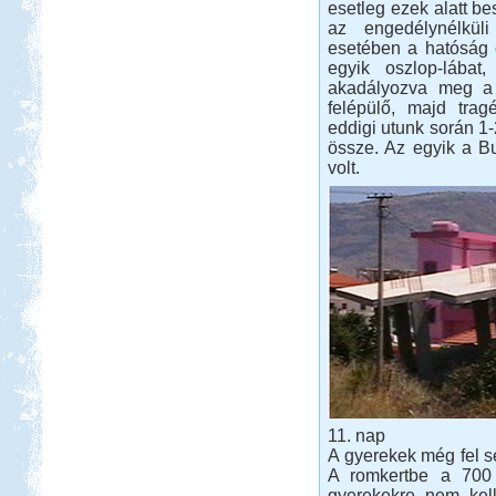
esetleg ezek alatt be
az engedélynélküli
esetében a hatóság
egyik oszlop-lábat
akadályozva meg a 
felépülő, majd trag
eddigi utunk során 1-
össze. Az egyik a Bu
volt.
11. nap
A gyerekek még fel se
A romkertbe a 700 
gyerekekre nem kell