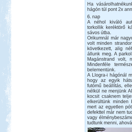
Ha vásárolhatnékunk
hágón túl pont 2x ann
6. nap
A néhol kiváló aut
torkollik keréktörő
sávos útba.
Orikumnál már nagyo
volt minden strandon
következett, alig n
állunk meg. A parkolá
Magánstrand volt, n
Mindenféle termész
belementünk.
A Llogra-i hágónál me
hogy az egyik háts
futómű beállítás, ell
nélkül ne menjünk Al
kocsit csaknem telje
elkerültünk minden 
mert az egyetlen pó
defekttel már nem tu
vagy élménybeszámoló
tudtunk menni, ahová 