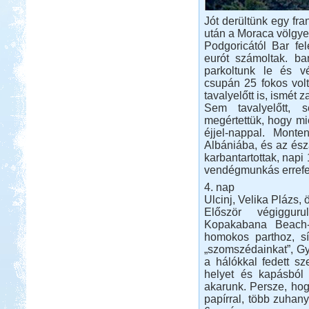
Jót derültünk egy fra
után a Moraca völgye
Podgoricától Bar fe
eurót számoltak. bar
parkoltunk le és v
csupán 25 fokos volt
tavalyelőtt is, ismét 
Sem tavalyelőtt, 
megértettük, hogy mi
éjjel-nappal. Monte
Albániába, és az ész
karbantartottak, napi
vendégmunkás errefe
4. nap
Ulcinj, Velika Plázs,
Először végigguru
Kopakabana Beach-e
homokos parthoz, sí
„szomszédainkat”, Gyö
a hálókkal fedett sz
helyet és kapásból 
akarunk. Persze, hog
papírral, több zuhany