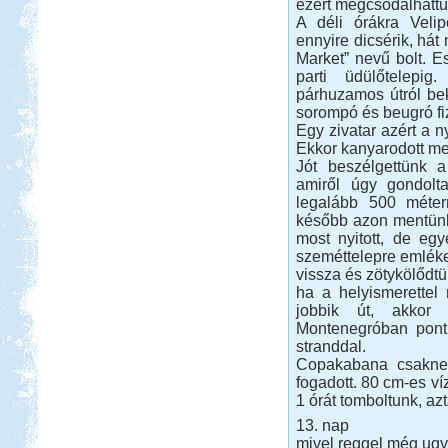
ezért megcsodálhattu
A déli órákra Veli
ennyire dicsérik, hát
Market” nevű bolt. Es
parti üdülőtelepi
párhuzamos útról bek
sorompó és beugró fi
Egy zivatar azért a n
Ekkor kanyarodott me
Jót beszélgettünk a 
amiről úgy gondolt
legalább 500 méterr
később azon mentünk 
most nyitott, de egy
szeméttelepre emléke
vissza és zötykölődtü
ha a helyismerettel 
jobbik út, akkor
Montenegróban pont 
stranddal.
Copakabana csaknem
fogadott. 80 cm-es v
1 órát tomboltunk, azt
13. nap
mivel reggel még ugy