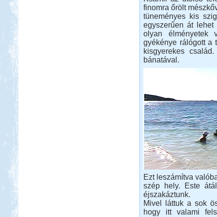
finomra őrölt mészkőv
tüneményes kis szig
egyszerűen át lehet 
olyan élményetek 
gyékénye rálógott a t
kisgyerekes család
bánatával.
Ezt leszámítva valób
szép hely. Este átál
éjszakáztunk.
Mivel láttuk a sok ös
hogy itt valami fel