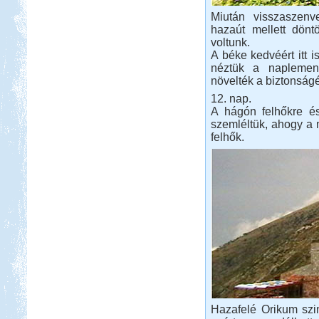
Miután visszaszenv
hazaút mellett dönt
voltunk.
A béke kedvéért itt 
néztük a naplement
növelték a biztonságé
12. nap.
A hágón felhőkre é
szemléltük, ahogy a 
felhők.
Hazafelé Orikum szint