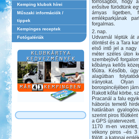
forróságból, hogy 
Kemping klubok hírei
erősítve fürödtünk eg
árnyas ligetben, 
Műszaki információk /
emlékparkjának par
tippek
forgalmas.
Kempinges receptek
2. nap.
Udvarnál léptük át 
Fotógalériák
döntést és a Tara kan
első intő jel a nagy 
méter széles úton kel
szembejövő forgalom
kőbánya kellős közep
főútra. Később, úg
alagútban folytató
irányokat. Olyan
borospincéjében járná
Rakott kőfal körbe, sz
Pracanál a falu egyi
háborús temető hirde
határában gyalogösv
szerint piros főútként
a GPS újratervezett.
1170 m-en vezetett,
vékony piros –és 3 
fölött, a katonai eml