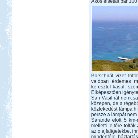
Ákos elsétált pár 100
Borschnál vizet töltö
valóban érdemes me
keresztül kasul, sze
Elképesztően igényte
San Vasilnál nemcsak
közepén, de a régebb
közlekedést lámpa hiv
persze a lámpát nem l
Sarande előtt 5 km-r
melletti lejtőre toltá
az olajfaligetekbe. i
mindenféle háztartá