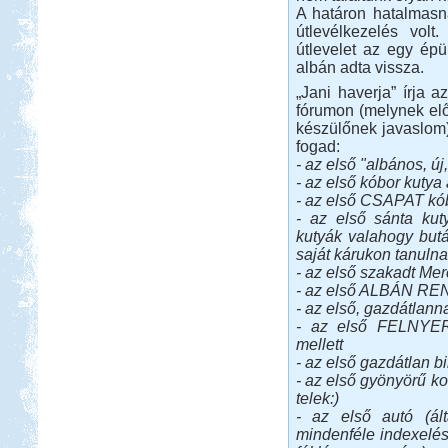
A határon hatalmasn
útlevélkezelés volt
útlevelet az egy épü
albán adta vissza.
„Jani haverja” írja 
fórumon (melynek el
készülőnek javaslom)
fogad:
- az első "albános, új
- az első kóbor kutya 
- az első CSAPAT kó
- az első sánta kut
kutyák valahogy butá
saját kárukon tanulna
- az első szakadt Me
- az első ALBÁN R
- az első, gazdátlann
- az első FELNYER
mellett
- az első gazdátlan b
- az első gyönyörű ko
telek:)
- az első autó (ál
mindenféle indexelés 