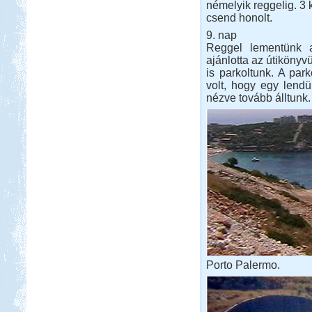
némelyik reggelig. 3 k
csend honolt.
9. nap
Reggel lementünk a
ajánlotta az útikönyvü
is parkoltunk. A park
volt, hogy egy lendül
nézve tovább álltunk.
Porto Palermo.