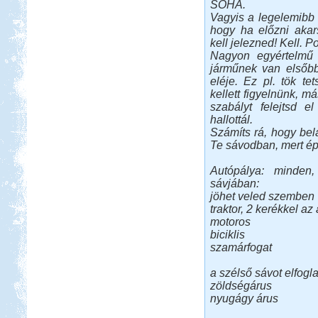
SOHA.
Vagyis a legelemibb 
hogy ha előzni akars
kell jelezned! Kell. Po
Nagyon egyértelmű 
járműnek van elsőbb
eléje. Ez pl. tök t
kellett figyelnünk, m
szabályt felejtsd e
hallottál.
Számíts rá, hogy be
Te sávodban, mert épp
Autópálya: minden,
sávjában:
jöhet veled szemben
traktor, 2 kerékkel az
motoros
biciklis
szamárfogat
a szélső sávot elfogla
zöldségárus
nyugágy árus