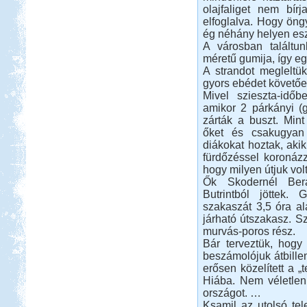
olajfaliget nem bírj
elfoglalva. Hogy öngy
ég néhány helyen eszm
A városban találtun
méretű gumija, így e
A strandot megleltük
gyors ebédet követően
Mivel szieszta-időb
amikor 2 párkányi (g
zárták a buszt. Min
őket és csakugyan 
diákokat hoztak, aki
fürdőzéssel koronázz
hogy milyen útjuk vol
Ők Skodernél Berat
Butrintból jöttek.
szakaszát 3,5 óra ala
járható útszakasz. Sz
murvás-poros rész.
Bár terveztük, hogy
beszámolójuk átbillen
erősen közelített a „
Hiába. Nem véletlen,
országot. …
Ksamil az utolsó tel