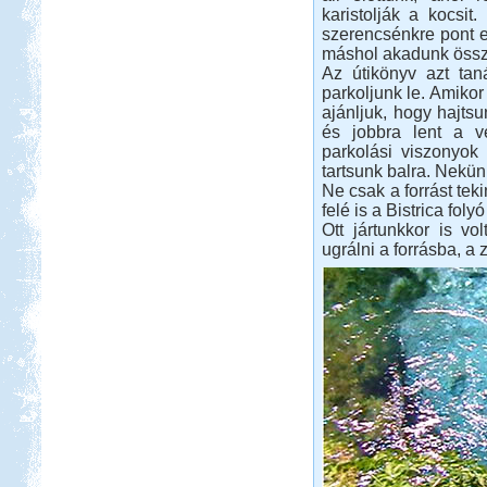
karistolják a kocsit.
szerencsénkre pont 
máshol akadunk össze,
Az útikönyv azt tan
parkoljunk le. Amikor 
ajánljuk, hogy hajts
és jobbra lent a v
parkolási viszonyok
tartsunk balra. Nekün
Ne csak a forrást tek
felé is a Bistrica foly
Ott jártunkkor is vol
ugrálni a forrásba, a