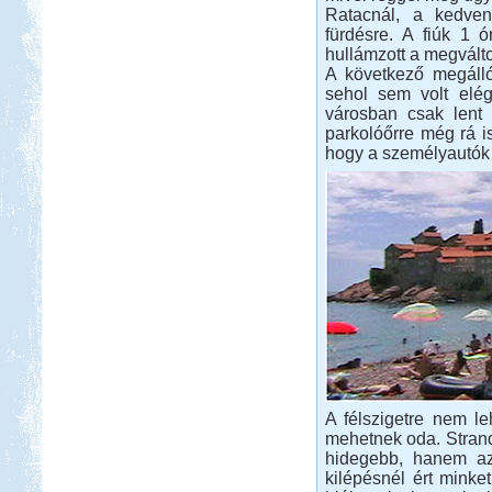
Ratacnál, a kedvenc
fürdésre. A fiúk 1 ó
hullámzott a megváltoz
A következő megállón
sehol sem volt elég
városban csak lent 
parkolóőrre még rá is
hogy a személyautók 
A félszigetre nem le
mehetnek oda. Strando
hidegebb, hanem az
kilépésnél ért minke