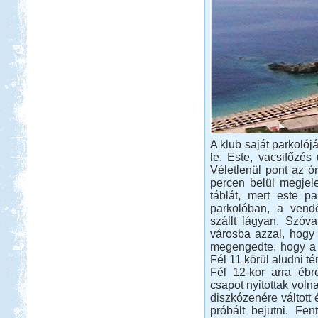
A klub saját parkolój
le. Este, vacsifőzés 
Véletlenül pont az ór
percen belül megjele
táblát, mert este pa
parkolóban, a vendé
szállt lágyan. Szóv
városba azzal, hogy
megengedte, hogy a 
Fél 11 körül aludni té
Fél 12-kor arra ébr
csapot nyitottak voln
diszkózenére váltot
próbált bejutni. Fent