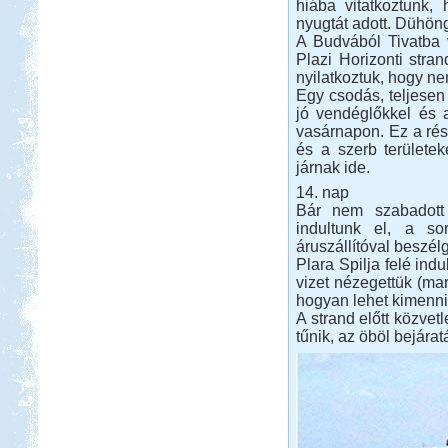
hiába vitatkoztunk, 
nyugtát adott. Dühön
A Budvából Tivatba v
Plazi Horizonti stran
nyilatkoztuk, hogy n
Egy csodás, teljesen 
jó vendéglőkkel és a
vasárnapon. Ez a rés
és a szerb területe
járnak ide.
14. nap
Bár nem szabadott 
indultunk el, a so
áruszállítóval beszélg
Plara Spilja felé indu
vizet nézegettük (mar
hogyan lehet kimenni
A strand előtt közvetl
tűnik, az öböl bejára