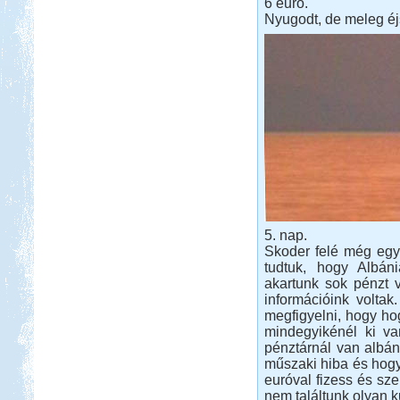
6 euró.
Nyugodt, de meleg éj
5. nap.
Skoder felé még egy b
tudtuk, hogy Albá
akartunk sok pénzt v
információink voltak
megfigyelni, hogy ho
mindegyikénél ki va
pénztárnál van albán
műszaki hiba és hogy
euróval fizess és sz
nem találtunk olyan k