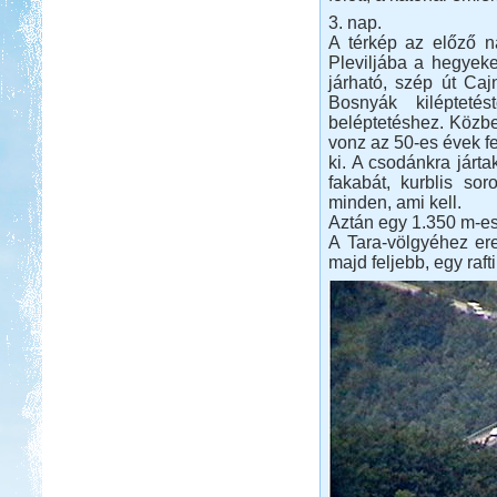
3. nap.
A térkép az előző n
Pleviljába a hegyeke
járható, szép út Caj
Bosnyák kilépteté
beléptetéshez. Közben
vonz az 50-es évek fe
ki. A csodánkra járta
fakabát, kurblis so
minden, ami kell.
Aztán egy 1.350 m-es
A Tara-völgyéhez ere
majd feljebb, egy raf