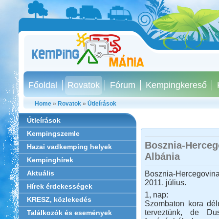
Főoldal
Rovatok
Fórum
Kempingkereső
Home
»
Rovatok
»
Útleírások
Útleírások
Kempingszemle
Bosznia-Herceg
Hazai vadkemping helyek
Albánia
Kempinghírek
Aktuális
Bosznia-Hercegovin
2011. július.
Hírek érdekességek
1, nap:
KRESZ, közlekedés
Szombaton kora délu
terveztünk, de Du
Találkozók és események