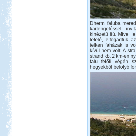
Dhermi faluba merede
karlengetéssel inv
kinézetű fiú. Mivel l
lefelé, elfogadtuk az
telken faházak is vo
kívül nem volt. A stra
strand kb. 2 km-en nyú
falu felőli végén 
hegyekből befolyó for