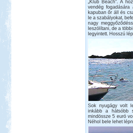
„Klub Beach”. A hoz
vendég fogadására 
kapuban őr áll és cs
le a szabályokat, bef
nagy meggyőződéssel
leszólítani, de a töb
legyintett. Hosszú lép
Sok nyugágy volt le
inkább a hátsóbb so
mindössze 5 euró volt.
Néhol bele lehet lépni