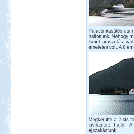
Palacsintasütés után 
hallottunk. Nehogy m
Ismét araszolás várt
emeletes volt. A 8 eme
Megkerülte a 2 kis t
kivilágított hajót
éjszakáztunk.