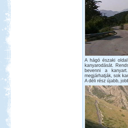
A hágó északi oldal
kanyarodását. Rends
bevenni a kanyart.
megjárhatják, sok ka
A déli rész újabb, job