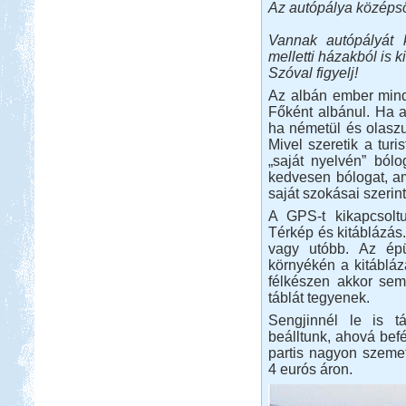
Az autópálya középs
Vannak autópályát k
melletti házakból is k
Szóval figyelj!
Az albán ember minde
Főként albánul. Ha an
ha németül és olaszul,
Mivel szeretik a turi
„saját nyelvén” ból
kedvesen bólogat, am
saját szokásai szerin
A GPS-t kikapcsoltuk
Térkép és kitáblázás.
vagy utóbb. Az épü
környékén a kitábláz
félkészen akkor sem
táblát tegyenek.
Sengjinnél le is t
beálltunk, ahová befér
partis nagyon szemete
4 eurós áron.