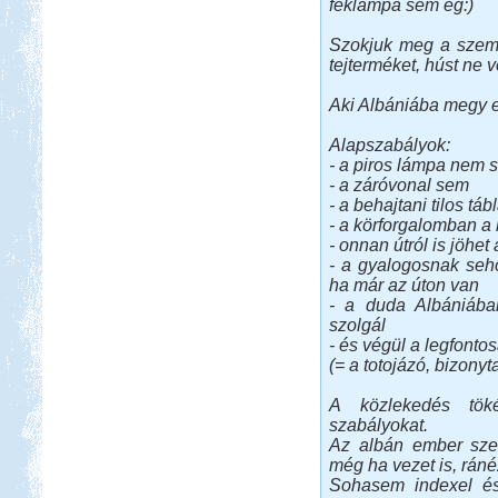
féklámpa sem ég:)
Szokjuk meg a szemé
tejterméket, húst ne 
Aki Albániába megy ez
Alapszabályok:
- a piros lámpa nem 
- a záróvonal sem
- a behajtani tilos táb
- a körforgalomban a
- onnan útról is jöhet
- a gyalogosnak seho
ha már az úton van
- a duda Albániába
szolgál
- és végül a legfonto
(= a totojázó, bizonyt
A közlekedés töké
szabályokat.
Az albán ember szer
még ha vezet is, ráné
Sohasem indexel és