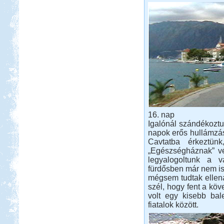
16. nap
Igalónál szándékoztun
napok erős hullámzá
Cavtatba érkeztün
„Egészségháznak” vél
legyalogoltunk a v
fürdősben már nem is
mégsem tudtak ellenál
szél, hogy fent a köv
volt egy kisebb bal
fiatalok között.