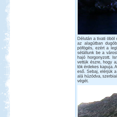
Délután a tivati öböl 
az alagútban dugób
pöfögés, ezért a leg
sétáltunk be a váro
hajó horgonyzott. Is
vettük észre, hogy 
tök érdekes kapuja. 
eső. Sebaj, elérjük a
alá húzódva, szerbia
végét.