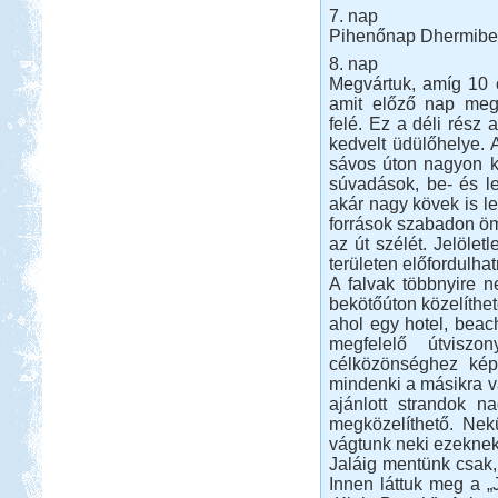
7. nap
Pihenőnap Dhermib
8. nap
Megvártuk, amíg 10 
amit előző nap megr
felé. Ez a déli rész
kedvelt üdülőhelye. A
sávos úton nagyon ke
súvadások, be- és le
akár nagy kövek is l
források szabadon ö
az út szélét. Jelölet
területen előfordulha
A falvak többnyire 
bekötőúton közelíthet
ahol egy hotel, beac
megfelelő útvisz
célközönséghez kép
mindenki a másikra v
ajánlott strandok n
megközelíthető. Ne
vágtunk neki ezeknek
Jaláig mentünk csak, o
Innen láttuk meg a „J