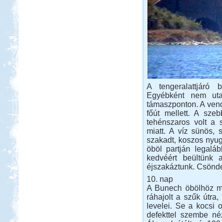
A tengeralattjáró 
Egyébként nem uta
támaszponton. A vend
főút mellett. A sze
tehénszaros volt a s
miatt. A víz sünös, 
szakadt, koszos nyugá
öböl partján legaláb
kedvéért beültünk 
éjszakáztunk. Csönde
10. nap
A Bunech öbölhöz mur
ráhajolt a szűk útra,
levelei. Se a kocsi 
defekttel szembe né