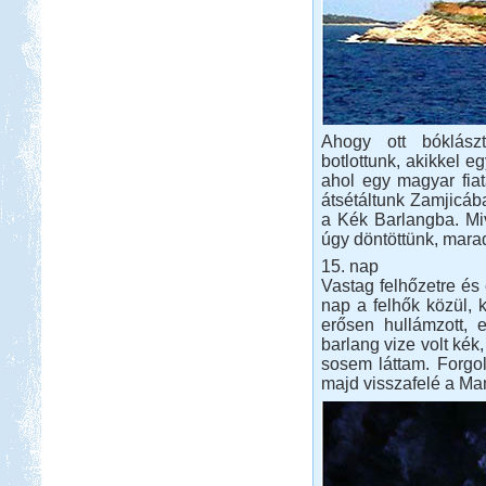
Ahogy ott bóklász
botlottunk, akikkel eg
ahol egy magyar fiat
átsétáltunk Zamjicáb
a Kék Barlangba. Miv
úgy döntöttünk, mara
15. nap
Vastag felhőzetre és 
nap a felhők közül, k
erősen hullámzott, e
barlang vize volt kék
sosem láttam. Forgoló
majd visszafelé a Mam