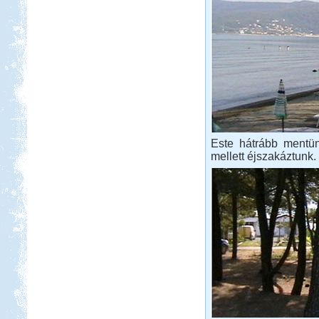
Este hátrább mentün
mellett éjszakáztunk