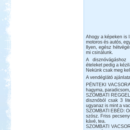
Ahogy a képeken is l
motoros és autós, eg
Ilyen, egész hétvégé
mi csinálunk.
A disznóvágáshoz b
ételeket pedig a kézil
Nekünk csak meg kell 
A vendéglátó ajánlat
PÉNTEKI VACSORA: P
hagyma, paradicsom, p
SZOMBATI REGGELI: jó
disznóból csak 3 lit
ugyanaz is mint a vac
SZOMBATI EBÉD: Orja
szósz. Friss pecseny
kávé, tea.
SZOMBATI VACSORA :