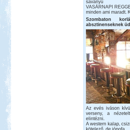
savanyú
VASÁRNAPI REGGELI :
minden ami maradt. K
Szombaton korlá
absztinenseknek üdí
Az evés iváson kívü
verseny, a nézetelt
elintézni.
A western kalap, csiz
kötelező, de jópofa.