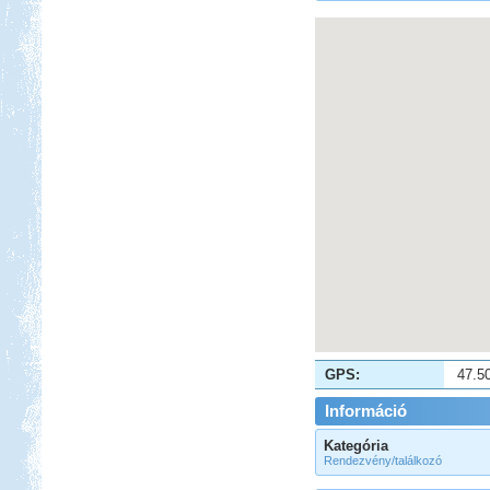
GPS:
47.5
Információ
Kategória
Rendezvény/találkozó