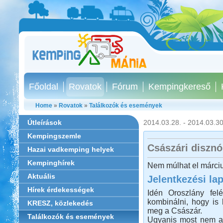
Főoldal
Rovatok
Fórum
Kempingkereső
Home
»
Rovatok
»
Találkozók és események
Útleírások
2014.03.28. - 2014.03.30
Kempingszemle
Császári diszn
Hazai vadkemping helyek
Kempinghírek
Nem múlhat el márciu
Aktuális
Jelentkezési la
Hírek érdekességek
Idén Oroszlány fe
kombinálni, hogy is
KRESZ, közlekedés
meg a Császár.
Találkozók és események
Ugyanis most nem az