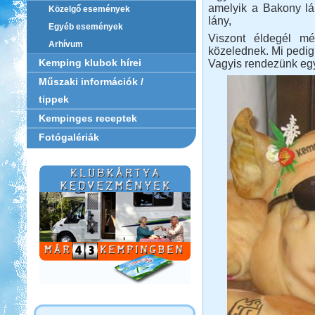
amelyik a Bakony láb
Közelgő események
lány,
Egyéb események
Viszont éldegél mé
Arhívum
közelednek. Mi pedig
Kemping klubok hírei
Vagyis rendezünk egy 
Műszaki információk /
tippek
Kempinges receptek
Fotógalériák