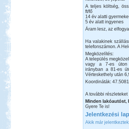
A teljes költség, ös
ft/fő
14 év alatti gyermek
5 év alatt ingyenes
Áram lesz, az elfogya
Ha valakinek szállás
telefonszámon. A Hel
Megközelítés:
A település megközelí
vagy a 7-es úton 
irányban a 81-es út
Vérteskethely után 6,
Koordináták: 47.5081
A további részleteke
Minden lakóautóst, l
Gyere Te is!
Jelentkezési la
Akik már jelentkezte