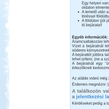
Egy helyen van 
oldalon elmente
A temető után a
töréssel földútb
A földúton (jól 
tó bejárata!!
Egyéb információk:
Áramcsatlakozási lehe
Vizet a bejáratnál l
sóderes környezetnek
A bejárattól jobbra t
lehet üríteni. (ne a sz
A bejáratnál egy "üv
érkezőknek kedvezmé
Az alábbi videó még 
Érdemes megnézni :)
A találkozón val
a
jelentkezési l
Kérdéseket pedig a t