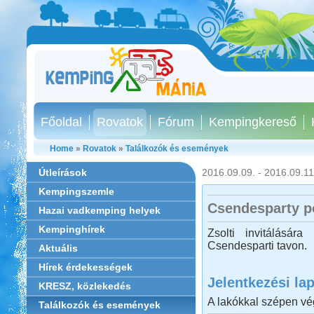
Főoldal
Rovatok
Fórum
Kempingkereső
Home
»
Rovatok
»
Találkozók és események
Útleírások
2016.09.09. - 2016.09.11
Kempingszemle
Csendesparty p
Hazai vadkemping helyek
Kempinghírek
Zsolti invitálásá
Csendesparti tavon.
Aktuális
Hírek érdekességek
Jelentkezési la
KRESZ, közlekedés
A lakókkal szépen vég
Találkozók és események