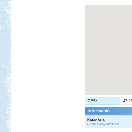
GPS:
47.2
Információ
Kategória
Rendezvény/találkozó