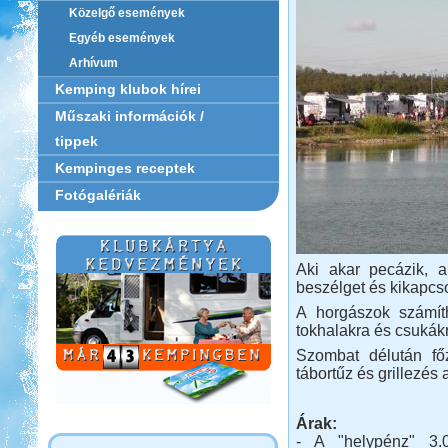
Közelgő események
Egyéb események
Arhívum
Kemping klubok hírei
Műszaki információk /
tippek
Kempinges receptek
Fotógalériák
Aki akar pecázik, 
beszélget és kikapcso
A horgászok számítha
tokhalakra és csukákr
Szombat délután fő
tábortűz és grillezés
Árak:
- A "helypénz" 3.