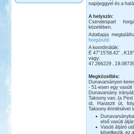
napijeggyel és a halá
A helyszín:
Csendespart hor
közelében.
Adatlapja megtalál
horgásztó
A koordináták:
É 47°15'58.42" , K19°
vagy:
47.266229 , 19.0873
Megközelítés:
Dunavarsányon keres
- 51-esen egy vasúti 
Dunavarsány irányába
Taksony van. (a Pest 
út, Haraszti út, fo
Taksony érintésével i
Dunavarsányba é
első vasúti átjá
Vasúti átjáró u
következik, ez