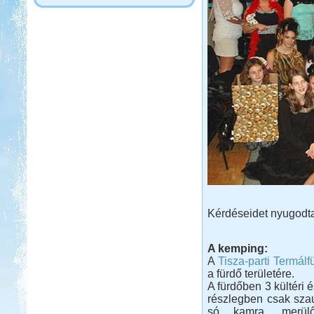
Kérdéseidet nyugodta
A kemping:
A
Tisza-parti Termál
a fürdő területére.
A fürdőben 3 kültéri 
részlegben csak szau
só kamra, merülő