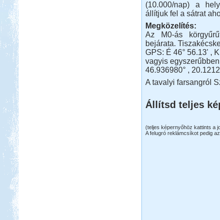
(10.000/nap) a hel
állítjuk fel a sátrat a
Megközelítés:
Az M0-ás körgyűrű
bejárata. Tiszakécske
GPS: É 46° 56.13' , K
vagyis egyszerűbben
46.936980° , 20.121
A tavalyi farsangról Sz
Állítsd teljes k
(teljes képernyőhöz kattints a 
A felugró reklámcsíkot pedig az 