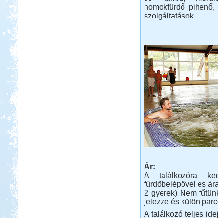
homokfürdő pihenő, 
szolgáltatások.
Ár:
A találkozóra ke
fürdőbelépővel és ára
2 gyerek) Nem fűtün
jelezze és külön parce
A találkozó teljes ide