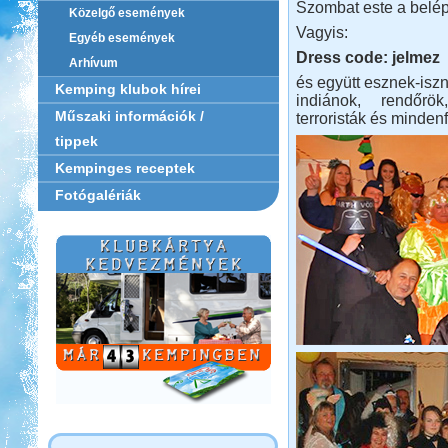
Szombat este a belép
Közelgő események
Vagyis:
Egyéb események
Dress code: jelmez
Arhívum
és együtt esznek-iszn
Kemping klubok hírei
indiánok, rendőrök
Műszaki információk /
terroristák és minde
tippek
Kempinges receptek
Fotógalériák