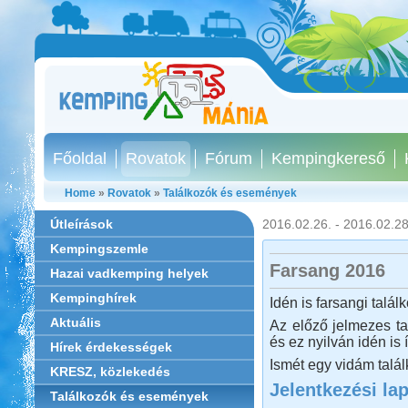
Főoldal
Rovatok
Fórum
Kempingkereső
Home
»
Rovatok
»
Találkozók és események
Útleírások
2016.02.26. - 2016.02.28
Kempingszemle
Farsang 2016
Hazai vadkemping helyek
Kempinghírek
Idén is farsangi talál
Aktuális
Az előző jelmezes ta
és ez nyilván idén is 
Hírek érdekességek
Ismét egy vidám talá
KRESZ, közlekedés
Jelentkezési la
Találkozók és események