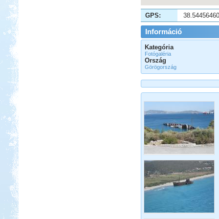
GPS:
38.5445646
Beküldte:
laci
Információ
két részre szakadt...
Kategória
Pecázás Akaliban
Fotógaléria
Ország
Görögország
Beküldte:
GaborApa
Ide már többször is ellátogattunk, és
ennek több oka is van.
Francia Nagykörút
Beküldte:
Kata