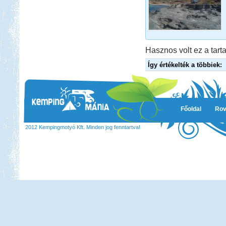
Lefkada Görög körúttal 2012
Hasznos volt ez a tarta
Így értékelték a többiek:
Beküldte:
Nemo25
2012 augusztus. Görög körút
Kenya 2013
Főoldal
Rov
2012 Kempingmotyó Kft. Minden jog fenntartva!
Beküldte:
Lekvar
nem lakóautós, de érdekes...
Budva-Tivat-Dubrovnik-
Mosztár-Szarajevó 2014