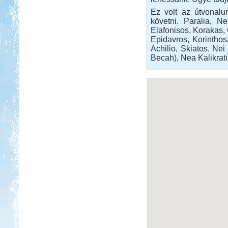
Ez volt az útvonalu
követni. Paralia, N
Elafonisos, Korakas, 
Epidavros, Korinthosz
Achilio, Skiatos, Nei 
Becah), Nea Kalikrati
Beküldte:
Nemo25
egy álomszép táj..
Orfűi peca
Beküldte:
Gazsy86
gyors kirándulás, horgászat,
pihenés, sörözés
Kelet-Magyarországi
barangolás