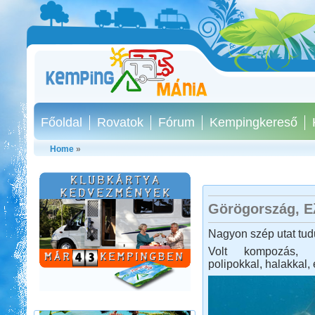
Főoldal
Rovatok
Fórum
Kempingkereső
Home
»
Görögország, Ε
Spanyol körút lakóautóval
Nagyon szép utat tu
Volt kompozás, h
polipokkal, halakkal,
Beküldte:
Kata