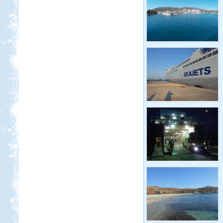
Beküldte:
GaborApa
Ha egyszer már jártál ott, bármikor
elmész újra.
Hollandia-Dánia,
Németországon keresztül
Beküldte:
Wobi
Összesen 3 hét alatt kb. 5.000 km-t
tettünk meg...
Kis-Balaton, Orfű kirándulás