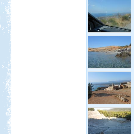
Három hetes felderítő út
Franciaországban
Macedónia-Albánia
Beküldte:
Lekvar
Érdemes elmenni, megnézni,
kipróbálni...
Francia körút
Beküldte:
Karollda
Lakóautóval Svájcon át
Franciaországba
Franciaország Nizzától-