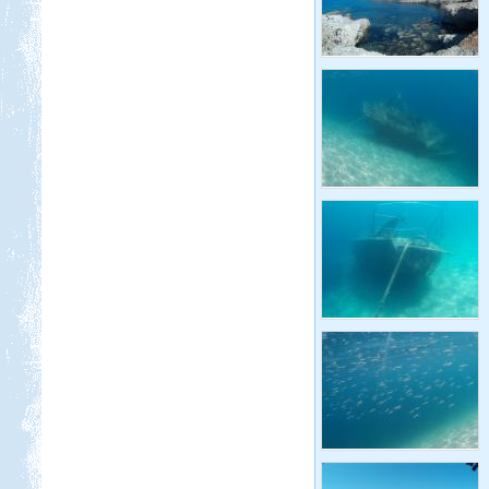
Dél-Tirol útibeszámoló
Beküldte:
Jenci2
Óriási élmény volt...
Szlovén-Olasz-Francia-
Spanyol Nagy körút
Beküldte:
Lekvar
Nyaralásunkat egy nagy körút
megtételére terveztük....
Erdélyi körutazás