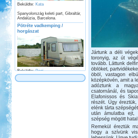
Spanyolország keleti part, Gibraltár,
Andalúzia, Barcelona.
Pötréte vadkemping /
horgászat
Jártunk a déli végek
toronyig, az út vé
tovább. Láttunk delfi
Beküldte:
Pegi
öblöket, partvidékeke
Túl vagyunk életünk első
öböl, vastagon elbú
vadkempinges kalandján.
középkövén, amit a leg
adóztunk a magya
Nyaralás Splitben
csatornánál, és tap
Elafonissos és Skiat
részét. Úgy éreztük
elénk tárta szépségé
után ámulatba ejt, 
szépség mögött hatal
Beküldte:
PSteve
Remekül éreztük m
Rengeteg látnivaló van...
hogy a szívünk vis
Salzburgerland
lehessünk. Ugye tudjá