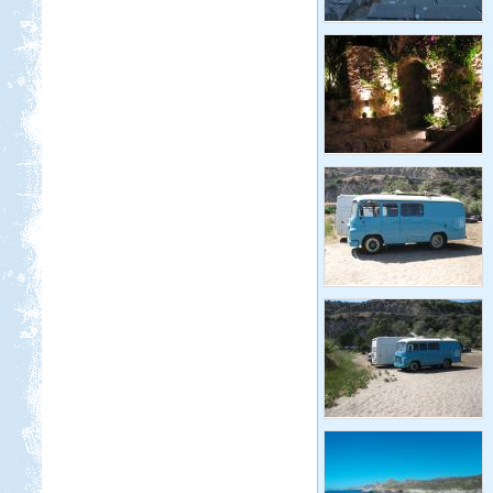
Párizsig
Beküldte:
Gabec
Nagyon örülök, hogy nem
autópályán mentünk, mert így
sokkal jobban beleláttunk az igazi
Franciaországba.
Fertő-tó és Ausztria,
Mesepark.
Beküldte:
GaborApa
Vidámparkozással egybekötött, őszi
csavargás a Fertő körül.