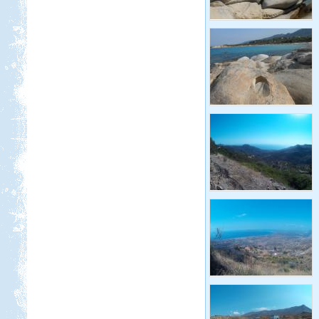
San Gimignano, Siena, Livorno,
Cecina, Pisa, Lucca, Firenze. stb.
Bosznia-Hercegovina,
Montenegró, Albánia
Beküldte:
Juli
Eredetileg több időt szerettünk volna
Albániában tölteni....
Luxemburg
Beküldte:
Wobi
Jó 30 évet kellet várnunk, hogy újból
eljussunk ide.