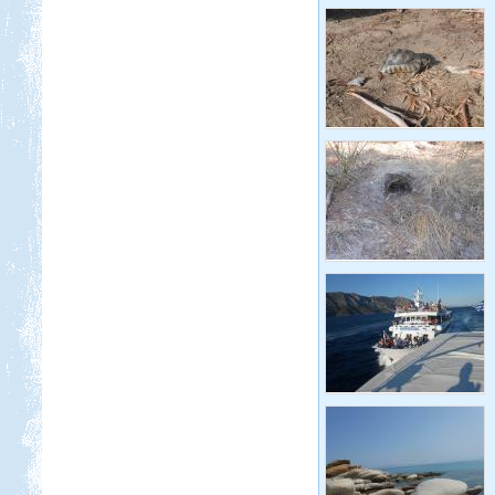
Beküldte:
GaborApa
Messzire nem akartunk menni, így
hát itthon kóricáltunk egy kicsit...
Olasz-Francia utazás
Beküldte:
Eva54
Világjáró nők lakóautóval...
Toscana. Nagyvárosok.
Beküldte:
Eva54