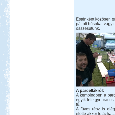
Esténként közösen g
pácolt húsokat vagy e
összesütünk.
A parcellákról:
A kempingben a parce
egyik fele gyepráccsa
fű.
A füves rész is elé
előtte akkor felázhat a