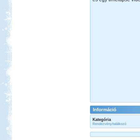
Információ
Kategória
Rendezvény/találkozó