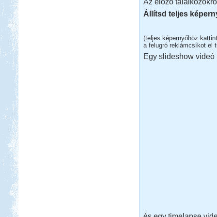
Az előző találkozókró
Állítsd teljes képer
(teljes képernyőhöz katti
a felugró reklámcsíkot el t
Egy slideshow videó S
és egy timelapse vid