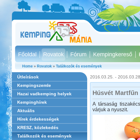
Főoldal
Rovatok
Fórum
Kempingkereső
Home
»
Rovatok
»
Találkozók és események
Útleírások
2016.03.25. - 2016.03.28
Kempingszemle
Húsvét Martfűn
Hazai vadkemping helyek
Kempinghírek
A társaság tiszakécs
várjuk a nyuszit.
Aktuális
Hírek érdekességek
KRESZ, közlekedés
Találkozók és események