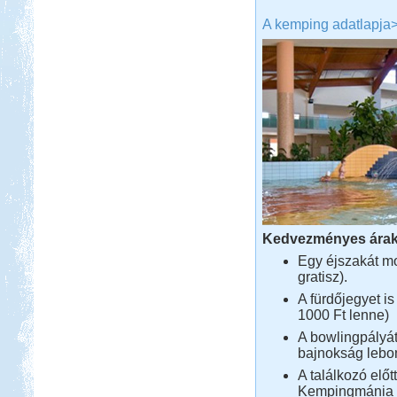
A kemping adatlapja
Kedvezményes árak
Egy éjszakát mo
gratisz).
A fürdőjegyet i
1000 Ft lenne)
A bowlingpályá
bajnokság lebon
A találkozó elő
Kempingmánia 