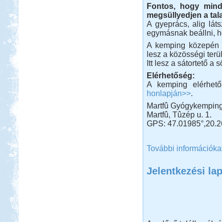
Fontos, hogy mind
megsüllyedjen a tala
A gyeprács, alig láts
egymásnak beállni, ho
A kemping közepén h
lesz a közösségi terül
Itt lesz a sátortető a
Elérhetőség:
A kemping elérhet
honlapján>>
.
Martfû Gyógykempin
Martfû, Tûzép u. 1.
GPS: 47.01985°,20.2
További információka
Jelentkezési la