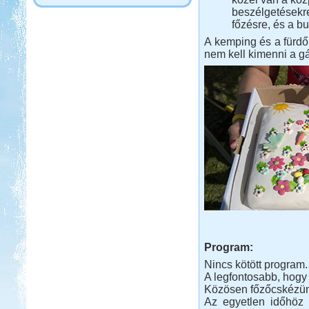
beszélgetésekr
főzésre, és a bu
A kemping és a fürdő 
nem kell kimenni a gá
Program:
Nincs kötött program.
A legfontosabb, hogy 
Közösen főzőcskézün
Az egyetlen időhöz 