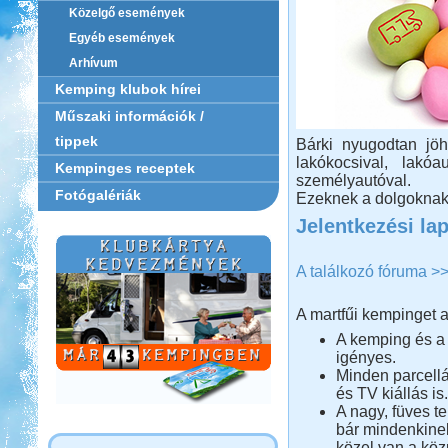
Közelgő események
Egyéb események
Arhívum
Kemping klubok hírei
Műszaki információk /
tippek
Bárki nyugodtan jöh
lakókocsival, lakó
Kempinges receptek
személyautóval.
Fotógalériák
Ezeknek a dolgoknak i
Jelentkezési la
A találkozó fóruma >
A martfűi kempinget a
A kemping és a 
igényes.
Minden parcellá
és TV kiállás is.
A nagy, füves t
bár mindenkine
közel van a köz