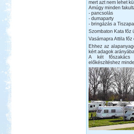
mert azt nem lehet kül
Amúgy minden fakulta
- pancsolás
- dumaparty
- bringázás a Tiszapa
Szombaton Kata főz ü
Vasárnapra Attila főz
Ehhez az alapanyago
kért adagok arányába
A két főszakács 
előkészítéshez minde