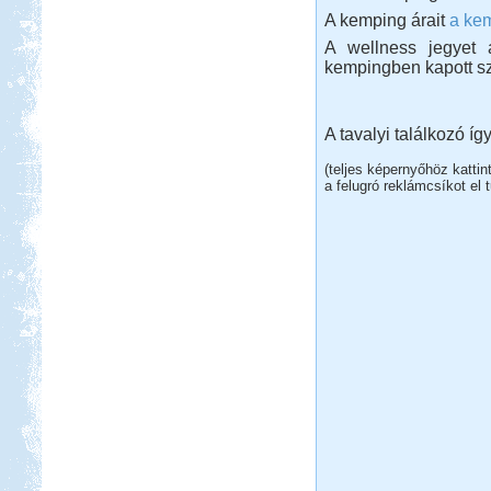
A kemping árait
a ke
A wellness jegyet 
kempingben kapott sz
A tavalyi találkozó így
(teljes képernyőhöz katti
a felugró reklámcsíkot el t