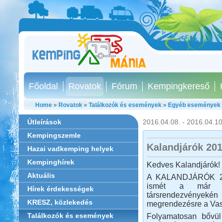
Főoldal
Rovatok
Fórum
Kempingkereső
Home
»
Rovatok
»
Találkozók és események
»
Egyéb események
Útleírások
2016.04.08. - 2016.04.10
Kempingszemle
Kalandjárók 20
Hazai vadkemping helyek
Kempinghírek
Kedves Kalandjárók!
Aktuális
A KALANDJÁRÓK 201
ismét a már m
Hírek érdekességek
társrendezvényeké
KRESZ, közlekedés
megrendezésre a Vas
Találkozók és események
Folyamatosan bővül