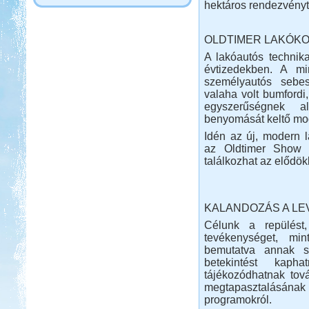
hektáros rendezvényt
OLDTIMER LAKÓKO
A lakóautós technika
évtizedekben. A min
személyautós sebes
valaha volt bumfordi
egyszerűségnek al
benyomását keltő mod
Idén az új, modern l
az Oldtimer Show 
találkozhat az elődökk
KALANDOZÁS A L
Célunk a repülést,
tevékenységet, min
bemutatva annak sz
betekintést kaph
tájékozódhatnak tov
megtapasztalásának 
programokról.