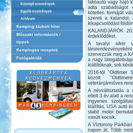
lakóautó vagy hajó 
Közelgő események
adta szabadságot 
Egyéb események
kötetlen formáját vál
szereti a kalandot,
Arhívum
kikapcsolódást földön
Kemping klubok hírei
KALANDJÁRÓK 2016-
Műszaki információk /
érdeklődőket.
tippek
A tavalyi siker 
társrendezvényeként
Kempinges receptek
szervezzük meg a K
Fotógalériák
a nagy látogatottság
kiállítóknak, sok kérd
2016-tól "Oldtimer
között "Oldtime
veteránjárműves rende
A névváltoztatás a 
eltelt 3 év alatt a 
ingyenes szolgálta
kiállítás, USA autó ki
stabil motor bemuta
vasúti kocsik.
A Víztorony Parkban
napon át. Több mint