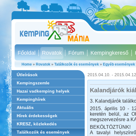
Főoldal
Rovatok
Fórum
Kempingkereső
Home
»
Rovatok
»
Találkozók és események
»
Egyéb események
Útleírások
2015.04.10. - 2015.04.12
Kempingszemle
Kalandjárók kiál
Hazai vadkemping helyek
Kempinghírek
3. Kalandjárók találk
Aktuális
2015. április 10 - 1
keretén belül, az O
Hírek érdekességek
megszervezésre a K
KRESZ, közlekedés
BEKÖLTÖZTÜNK!
Találkozók és események
A tavalyi helyszínr