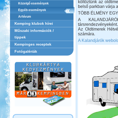
költöztünk az oldti
Közelgő események
belső parkban várja a
Egyéb események
TÖBB ÉLMÉNY EGY
Arhívum
A KALANDJÁRÓK
Kemping klubok hírei
társrendezvényeként.
Az Oldtimerek Hétvé
Műszaki információk /
számára.
tippek
A Kalandjárók webol
Kempinges receptek
Fotógalériák