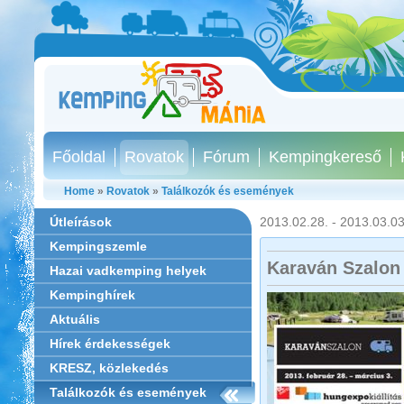
Főoldal
Rovatok
Fórum
Kempingkereső
Home
»
Rovatok
»
Találkozók és események
Útleírások
2013.02.28. - 2013.03.03
Kempingszemle
Karaván Szalon 
Hazai vadkemping helyek
Kempinghírek
Aktuális
Hírek érdekességek
KRESZ, közlekedés
Találkozók és események