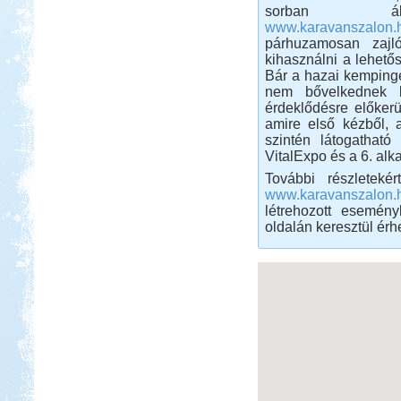
sorban ál
www.karavanszalon.h
párhuzamosan zajló
kihasználni a lehető
Bár a hazai kempingez
nem bővelkednek k
érdeklődésre előkerül
amire első kézből, a
szintén látogathat
VitalExpo és a 6. alk
További részletekér
www.karavanszalon.
létrehozott esemén
oldalán keresztül érh