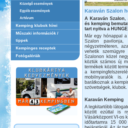
Közelgő események
Karaván Szalon h
Egyéb események
A Karaván Szalon, 
Arhívum
és kemping bemutató
Kemping klubok hírei
tart nyitva a HUNG
Műszaki információk /
Már egy hónappal a n
tippek
Szalon pavilonja,
négyzetméteren, aza
Kempinges receptek
vehetik szemügyre 
Fotógalériák
Szalonon közel negy
köztük számos új mo
termékek között term
a kempingfelszerel
mobilnyaralók is
barátkoznak a kempin
szövetségek, klubok.
Karaván Kemping
A legkitartóbb látoga
között ezúttal is
Vásárközpont VI-os ka
időtartamra 15 000 
bejáratánál. Az ár ta