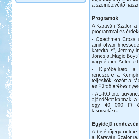
a szemétgyűjtő haszná
Programok
A Karaván Szalon a h
programmal és érdeke
- Coachmen Cross C
amit olyan híresség
katedrális”, Jeremy 
Jones a „Magic Boys” 
vagy éppen Antonio 
- Kipróbálható a 
rendszere a Kemping
teljesítők között a 
és Fürdő érékes nyere
- AL-KO totó ugyancs
ajándékot kapnak, a 
egy 40 000 Ft ér
kisorsolásra.
Egyidejű rendezvén
A belépőjegy online
a Karaván Szalonra,