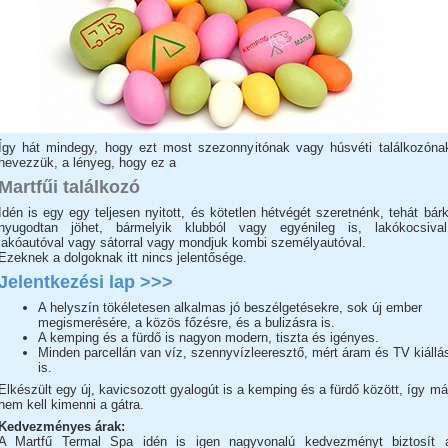
Így hát mindegy, hogy ezt most szezonnyitónak vagy húsvéti találkozóna
nevezzük, a lényeg, hogy ez a
Martfűi találkozó
Idén is egy egy teljesen nyitott, és kötetlen hétvégét szeretnénk, tehát bárk
nyugodtan jöhet, bármelyik klubból vagy egyénileg is, lakókocsival
lakóautóval vagy sátorral vagy mondjuk kombi személyautóval.
Ezeknek a dolgoknak itt nincs jelentősége.
Jelentkezési lap >>>
A helyszín tökéletesen alkalmas jó beszélgetésekre, sok új ember
megismerésére, a közös főzésre, és a bulizásra is.
A kemping és a fürdő is nagyon modern, tiszta és igényes.
Minden parcellán van víz, szennyvízleeresztő, mért áram és TV kiállá
is.
Elkészült egy új, kavicsozott gyalogút is a kemping és a fürdő között, így má
nem kell kimenni a gátra.
Kedvezményes árak:
A Martfű Termal Spa idén is igen nagyvonalú kedvezményt biztosít 