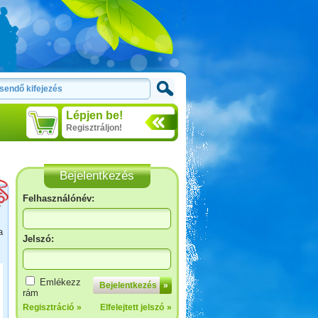
Lépjen be!
Regisztráljon!
Bejelentkezés
Felhasználónév:
a
Jelszó:
Őrségi kurta-túra
Emlékezz
Bejelentkezés
»
rám
Regisztráció
»
Elfelejtett jelszó
»