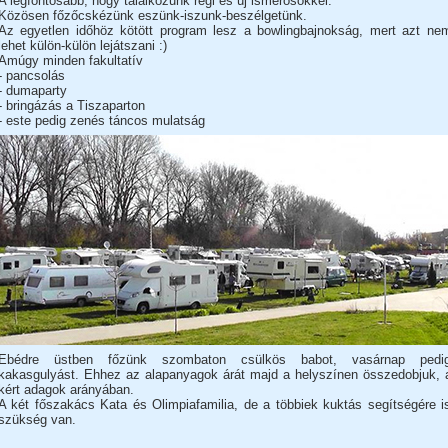
A legfontosabb, hogy találkozunk régi és új ismerősökkel.
Közösen főzőcskézünk eszünk-iszunk-beszélgetünk.
Az egyetlen időhöz kötött program lesz a bowlingbajnokság, mert azt ne
lehet külön-külön lejátszani :)
Amúgy minden fakultatív
- pancsolás
- dumaparty
- bringázás a Tiszaparton
- este pedig zenés táncos mulatság
Ebédre üstben főzünk szombaton csülkös babot, vasárnap pedi
kakasgulyást. Ehhez az alapanyagok árát majd a helyszínen összedobjuk, 
kért adagok arányában.
A két főszakács Kata és Olimpiafamilia, de a többiek kuktás segítségére i
szükség van.