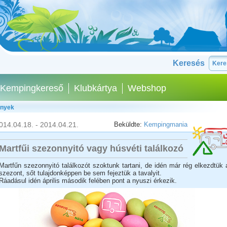
Keresés
Kempingkereső
Klubkártya
Webshop
ények
014.04.18. - 2014.04.21.
Beküldte:
Kempingmania
Martfűi szezonnyitó vagy húsvéti találkozó
Martfűn szezonnyitó találkozót szoktunk tartani, de idén már rég elkezdtük 
szezont, sőt tulajdonképpen be sem fejeztük a tavalyit.
Ráadásul idén április második felében pont a nyuszi érkezik.