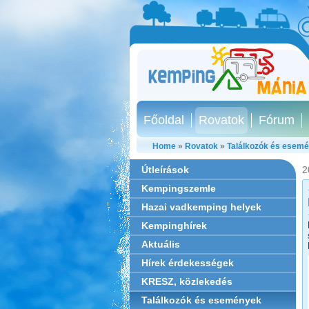
Főoldal
Rovatok
Fórum
Home
»
Rovatok
»
Találkozók és esem
Útleírások
2
Kempingszemle
Hazai vadkemping helyek
Kempinghírek
Aktuális
Hírek érdekességek
KRESZ, közlekedés
Találkozók és események