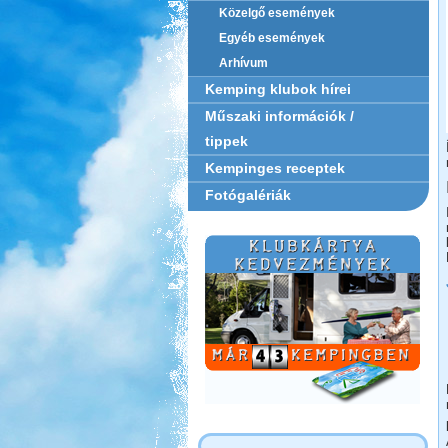
Közelgő események
Egyéb események
Arhívum
Kemping klubok hírei
Műszaki információk /
tippek
Kempinges receptek
Fotógalériák