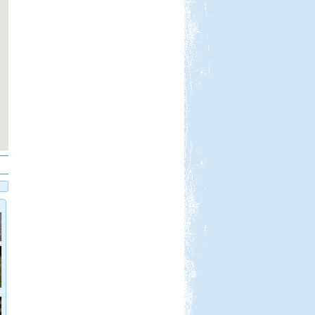
Beküldte:
Nemo25
1 nappal az indulás előtt Toscana
lett a befutó....
Szlovén-Olasz-Francia-
Spanyol Nagy körút
Beküldte:
Lekvar
Nyaralásunkat egy nagy körút
megtételére terveztük....
Kis-Balaton, Orfű kirándulás