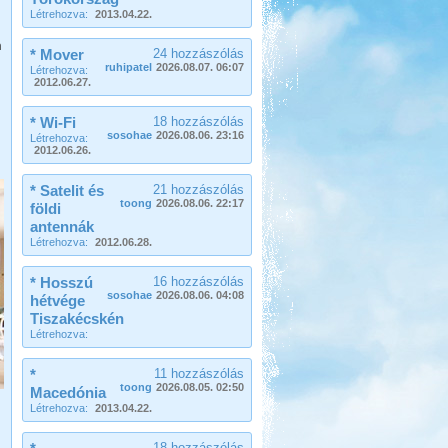
Létrehozva:
2013.04.22.
Beküldte:
Lekvar
m
* Mover
24 hozzászólás
nem lakóautós, de érdekes...
ruhipatel
2026.08.07. 06:07
Létrehozva:
Szigetköz Halrekesztő zárás
2012.06.27.
* Wi-Fi
18 hozzászólás
sosohae
2026.08.06. 23:16
Létrehozva:
2012.06.26.
* Satelit és
21 hozzászólás
toong
2026.08.06. 22:17
földi
Beküldte:
kajakos
hagyománnyá vált...
antennák
Létrehozva:
2012.06.28.
Evia-Athen 2014
* Hosszú
16 hozzászólás
sosohae
2026.08.06. 04:08
hétvége
Tiszakécskén
Létrehozva:
*
11 hozzászólás
Beküldte:
Nemo25
toong
2026.08.05. 02:50
Macedónia
Evia-ra két hídon lehet áthajtani...
Létrehozva:
2013.04.22.
2017. 07-08. Görögország
18 hozzászólás