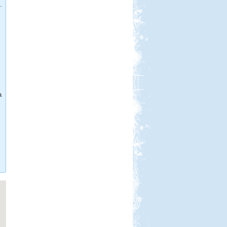
.
Beküldte:
Kata
Három hetes felderítő út
Franciaországban
Csehország lakókocsival
a
Beküldte:
Karollda
Célul tűztük ki Prágát, immár
lakókocsival...
Toscana