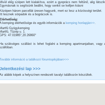
Mivel elég szépen lett kialakítva, ezért a gyeprács nem feltűnő, alig látszik
Egymásnak is segítsünk beállni, hogy senkit se kelljen kiásni
Középen három parcellát üresen hagyunk, mert ez lesz a közösségi terület.
Itt lesznek sörpadok és a bográcsok is.
Elérhetőség:
A kemping elérhetősége és egyéb információk a
kemping honlapján>>
.
Martfû Gyógykemping
Martfû, Tûzép u. 1.
GPS: 47.01985°,20.26860°
Ha szükséges szállást is lehet foglalni a kemping apartmanjaiban, vagy 
szállóban.
További információ a találkozó fórumtopikjában>>>
Jelentkezési lap >>>
Az alábbi képek a helyszínen rendezett tavalyi találkozón készültek.