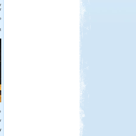
Beküldte:
Piho
r
főszer, aszer, fenyőszer...
r
Somogy ország
e
t
Beküldte:
laci
A Kund kastély belső udvara lett
alvó helyünk...
Hollandia, nem csak
Amsterdam
e
Beküldte:
Karollda
Gyors, de tartalmas út volt...
r
Francia Nagykörút
y