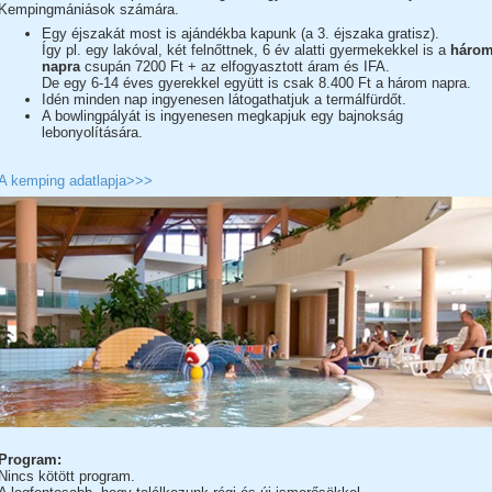
Kempingmániások számára.
Egy éjszakát most is ajándékba kapunk (a 3. éjszaka gratisz).
Így pl. egy lakóval, két felnőttnek, 6 év alatti gyermekekkel is a
háro
napra
csupán 7200 Ft + az elfogyasztott áram és IFA.
De egy 6-14 éves gyerekkel együtt is csak 8.400 Ft a három napra.
Idén minden nap ingyenesen látogathatjuk a termálfürdőt.
A bowlingpályát is ingyenesen megkapjuk egy bajnokság
lebonyolítására.
A kemping adatlapja>>>
Program:
Nincs kötött program.