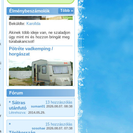
Élménybeszámolók
Több »
Beküldte:
Karollda
Akinek több ideje van, ne szaladjon
úgy mint mi és hozzon bringát meg
túrabakancsot!
Pötréte vadkemping /
k
horgászat
i
,
Beküldte:
Pegi
Túl vagyunk életünk első
Fórum
vadkempinges kalandján.
* Sátras
13 hozzászólás
Kenya 2013
s
suman01
2026.08.07. 08:38
utánfutó
Létrehozva:
2014.05.29.
r
*
15 hozzászólás
sosohae
2026.08.07. 07:38
a
Törökország