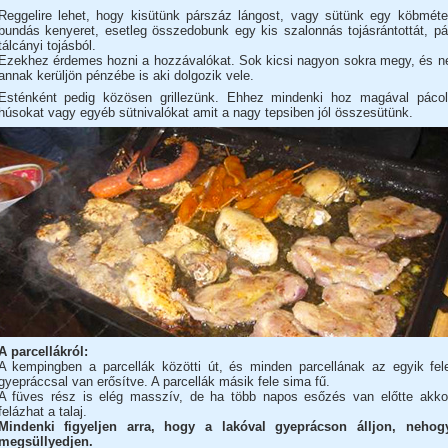
Reggelire lehet, hogy kisütünk párszáz lángost, vagy sütünk egy köbméte
bundás kenyeret, esetleg összedobunk egy kis szalonnás tojásrántottát, pá
tálcányi tojásból.
Ezekhez érdemes hozni a hozzávalókat. Sok kicsi nagyon sokra megy, és n
annak kerüljön pénzébe is aki dolgozik vele.
Esténként pedig közösen grillezünk. Ehhez mindenki hoz magával pácol
húsokat vagy egyéb sütnivalókat amit a nagy tepsiben jól összesütünk.
A parcellákról:
A kempingben a parcellák közötti út, és minden parcellának az egyik fel
gyepráccsal van erősítve. A parcellák másik fele sima fű.
A füves rész is elég masszív, de ha több napos esőzés van előtte akko
felázhat a talaj.
Mindenki figyeljen arra, hogy a lakóval gyeprácson álljon, nehog
megsüllyedjen.