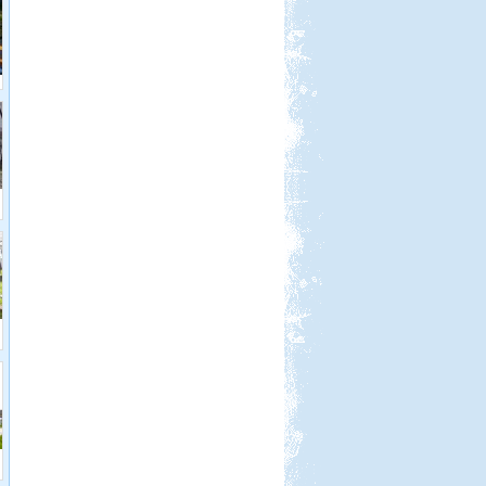
Beküldte:
GaborApa
Messzire nem akartunk menni, így
hát itthon kóricáltunk egy kicsit...
Bosznia-Hercegovina,
Montenegró, Albánia
Beküldte:
Juli
Eredetileg több időt szerettünk volna
Albániában tölteni....
Görögország, Ελλάδα 2017
Beküldte:
Nemo25
Ugye tudjátok miről beszélek?