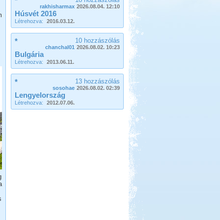
*
rakhisharmax
2026.08.04. 12:10
Húsvét 2016
m
Létrehozva:
2016.03.12.
*
10 hozzászólás
chanchal01
2026.08.02. 10:23
Beküldte:
Kudela
Bulgária
Nagyon régi álmom...
Létrehozva:
2013.06.11.
Lefkada Görög körúttal 2012
*
13 hozzászólás
sosohae
2026.08.02. 02:39
Lengyelország
Létrehozva:
2012.07.06.
Beküldte:
Nemo25
2012 augusztus. Görög körút
Őrségi Csörgő Vendégház
g
a
s