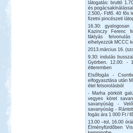
látogatás: bruttó 1.7
és pogácsakínálással 
2.500,- Ft/fő. 40 fős
fizetni pincészeti láto
16.30: gyalogosan
Kazinczy Ferenc M
fáklyás felvonulá
elhelyezzük MCCC ko
2013.március 16. (sz
9.30: indulás bussza
Györben. 12.00: - 
étteremben
Elsőfogás - Csontl
elfogyasztása után M
étel felsorolásból
- Marha pörkölt gal
vegyes köret savan
savanyúság - Velőv
savanyúság - Rántott
fogás ára 1 000 Ft / f
13.00 –tol, 16.00 ór
Élményfürdőben Vis
kempingbe.