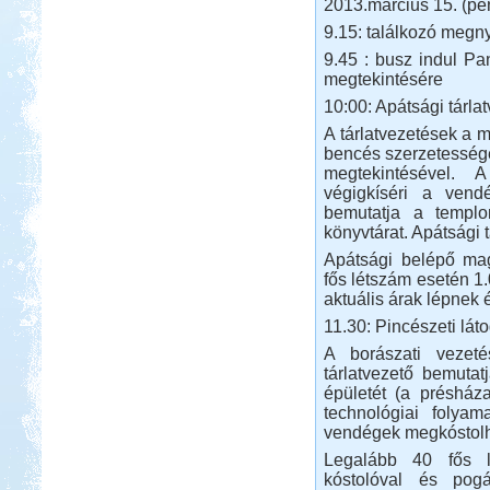
2013.március 15. (pé
9.15: találkozó megn
9.45 : busz indul P
megtekintésére
10:00: Apátsági tárla
A tárlatvezetések a
bencés szerzetessége
megtekintésével. A
végigkíséri a vend
bemutatja a templo
könyvtárat. Apátsági 
Apátsági belépő mag
fős létszám esetén 1.
aktuális árak lépnek 
11.30: Pincészeti lát
A borászati vezet
tárlatvezető bemuta
épületét (a présháza
technológiai folyam
vendégek megkóstolha
Legalább 40 fős l
kóstolóval és pogác