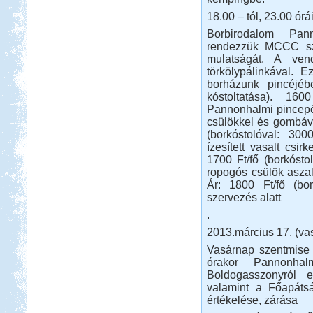
18.00 – tól, 23.00 órá
Borbirodalom Pa
rendezzük MCCC szo
mulatságát. A vend
törkölypálinkával. 
borházunk pincéjéb
kóstoltatása). 160
Pannonhalmi pincepör
csülökkel és gombáv
(borkóstolóval: 300
ízesített vasalt csi
1700 Ft/fő (borkósto
ropogós csülök aszal
Ár: 1800 Ft/fő (bor
szervezés alatt
.
2013.március 17. (va
Vasárnap szentmise 
órakor Pannonhal
Boldogasszonyról e
valamint a Főapátsá
értékelése, zárása