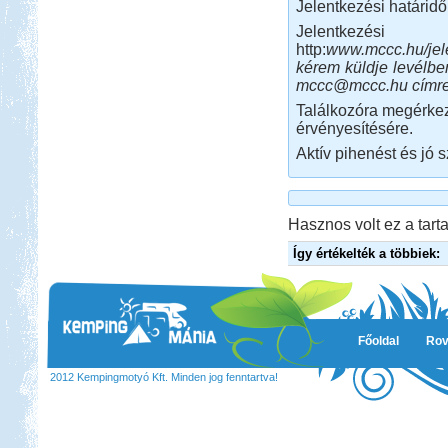
Jelentkezési határidő
Jelentkezési 
http:
www.mccc.hu/jel
kérem küldje levélbe
mccc@mccc.hu címr
Találkozóra megérkez
érvényesítésére.
Aktív pihenést és jó
Hasznos volt ez a tarta
Így értékelték a többiek:
Főoldal
Rov
2012 Kempingmotyó Kft. Minden jog fenntartva!