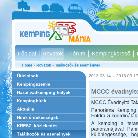
Főoldal
Rovatok
Fórum
Kempingkereső
Home
»
Rovatok
»
Találkozók és események
Útleírások
2013.03.14. - 2013.03.17
Kempingszemle
MCCC évadnyit
Hazai vadkemping helyek
Kempinghírek
MCCC Évadnyitó Tal
Aktuális
Panoráma Kemping 
Földrajzi koordináták:
Hírek érdekességek
A kemping a teraszo
KRESZ, közlekedés
panorámájával Pan
Találkozók és események
különlegessége, h