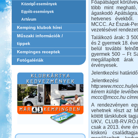
Főapátságot körülvevő
Közelgő események
több mint megható, 
Egyéb események
ágaskodó Apátságra
hetvenes évekből.
Arhívum
MCCC. Az Észak-Pest
Kemping klubok hírei
vezetésével rendezet
Műszaki információk /
Találkozó árak: 3 500
és 2 gyermek 18. éve
tippek
belül további felnő
Kempinges receptek
gyermek 500 – Ft Sát
megállapított árak
Fotógalériák
érvényesek.
Jelentkezési határidő
Jelentkezési 
http:
www.mccc.hu/jele
kérem küldje levélbe
mccc@mccc.hu címr
A rendezvényen egye
vehetnek részt az 
kötött társklubok t
UKV, CLUB-RV.RO.(L
csak a 2013. évre ér
kiskorú családtagj