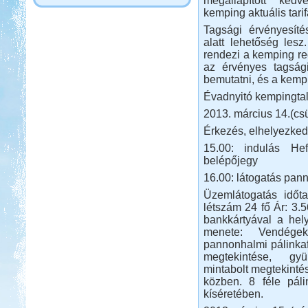
megállapított ked
kemping aktuális tarifái
Tagsági érvényesíté
alatt lehetőség les
rendezi a kemping re
az érvényes tagsági
bemutatni, és a kempi
Évadnyitó kempingta
2013. március 14.(csü
Érkezés, elhelyezke
15.00: indulás He
belépőjegy
16.00: látogatás pan
Üzemlátogatás időta
létszám 24 fő Ár: 3.5
bankkártyával a hel
menete: Vendégek
pannonhalmi pálinkaf
megtekintése, gyü
mintabolt megtekint
közben. 8 féle páli
kíséretében.