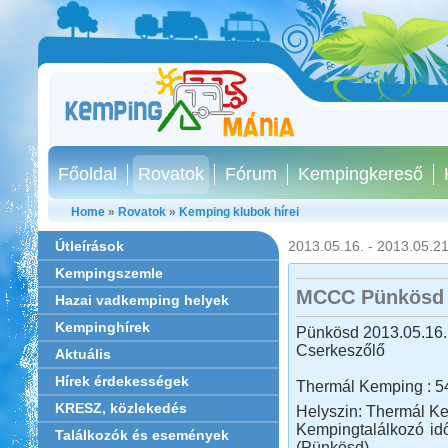
Főoldal
Rovatok
Fórum
Kempingkereső
Home
»
Rovatok
»
Kemping klubok hírei
Útleírások
2013.05.16. - 2013.05.21
Kempingszemle
MCCC Pünkösd 
Hazai vadkemping helyek
Kempinghírek
Pünkösd 2013.05.16. 
Cserkeszőlő
Aktuális
Hírek érdekességek
Thermál Kemping : 54
KRESZ, közlekedés
Helyszin: Thermál Ke
Kempingtalálkozó idő
Találkozók és események
(Pünkösd)