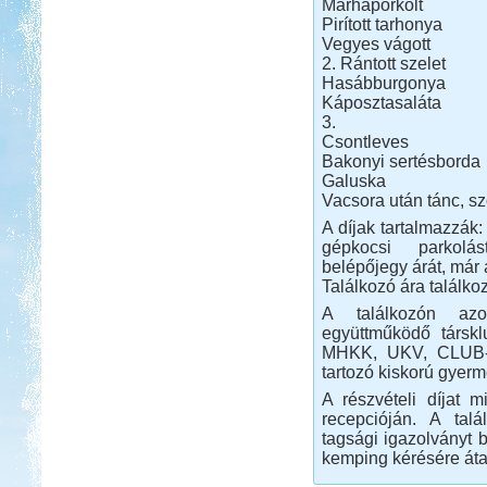
Marhapörkölt
Pirított tarhonya
Vegyes vágott
2. Rántott szelet
Hasábburgonya
Káposztasaláta
3.
Csontleves
Bakonyi sertésborda
Galuska
Vacsora után tánc, s
A díjak tartalmazzák:
gépkocsi parkolás
belépőjegy árát, már
Találkozó ára találko
A találkozón azo
együttműködő társ
MHKK, UKV, CLUB-R
tartozó kiskorú gyerm
A részvételi díjat
recepcióján. A tal
tagsági igazolványt 
kemping kérésére áta