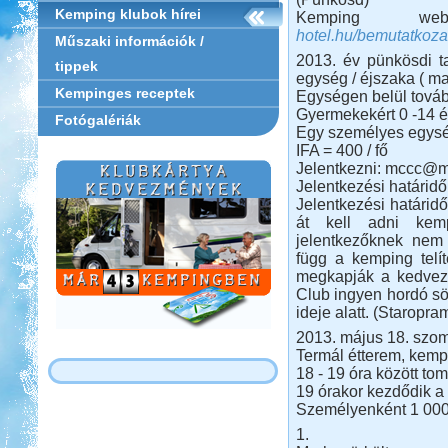
Kemping klubok hírei
Kemping w
hotel.hu/bemutatkoz
Műszaki információk /
2013. év pünkösdi ta
tippek
egység / éjszaka ( ma
Kempinges receptek
Egységen belül további 
Gyermekekért 0 -14 év
Fotógalériák
Egy személyes egység 
IFA = 400 / fő
Jelentkezni: mccc@m
Jelentkezési határid
Jelentkezési határidő
át kell adni kemp
jelentkezőknek nem 
függ a kemping telít
megkapják a kedvez
Club ingyen hordó sör
ideje alatt. (Staropra
2013. május 18. szo
Termál étterem, kempi
18 - 19 óra között to
19 órakor kezdődik a
Személyenként 1 000 
1.