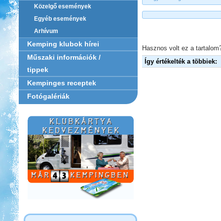
Közelgő események
Egyéb események
Arhívum
Kemping klubok hírei
Hasznos volt ez a tartalom?
Műszaki információk /
Így értékelték a többiek:
tippek
Kempinges receptek
Fotógalériák