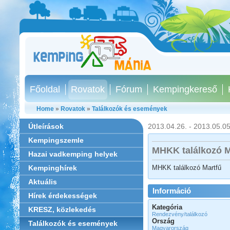
Főoldal
Rovatok
Fórum
Kempingkereső
Home
»
Rovatok
»
Találkozók és események
Útleírások
2013.04.26. - 2013.05.05
Kempingszemle
MHKK találkozó M
Hazai vadkemping helyek
MHKK találkozó Martfű
Kempinghírek
Aktuális
Információ
Hírek érdekességek
Kategória
KRESZ, közlekedés
Rendezvény/találkozó
Ország
Találkozók és események
Magyarország