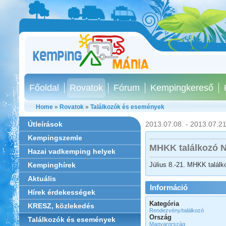
Főoldal
Rovatok
Fórum
Kempingkereső
Home
»
Rovatok
»
Találkozók és események
Útleírások
2013.07.08. - 2013.07.21
Kempingszemle
MHKK találkozó 
Hazai vadkemping helyek
Július 8.-21. MHKK talál
Kempinghírek
Aktuális
Információ
Hírek érdekességek
Kategória
KRESZ, közlekedés
Rendezvény/találkozó
Ország
Találkozók és események
Magyarország