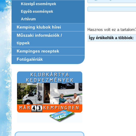
Közelgő események
Egyéb események
Arhívum
Kemping klubok hírei
Hasznos volt ez a tartalom?
Műszaki információk /
Így értékelték a többiek:
tippek
Kempinges receptek
Fotógalériák