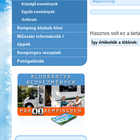
Magyarország
Közelgő események
Egyéb események
Arhívum
Kemping klubok hírei
Hasznos volt ez a tarta
Műszaki információk /
Így értékelték a többiek:
tippek
Kempinges receptek
Fotógalériák