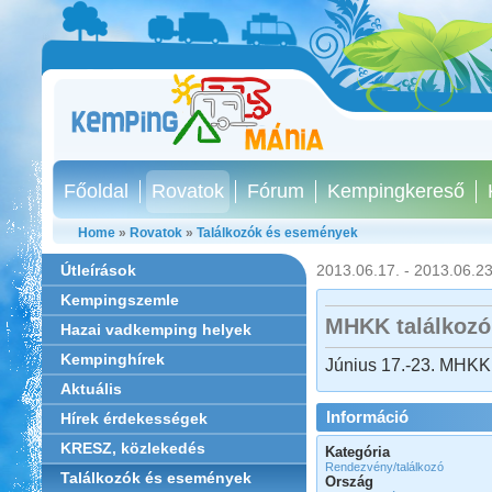
Főoldal
Rovatok
Fórum
Kempingkereső
Home
»
Rovatok
»
Találkozók és események
Útleírások
2013.06.17. - 2013.06.23
Kempingszemle
MHKK találkozó
Hazai vadkemping helyek
Kempinghírek
Június 17.-23. MHKK 
Aktuális
Információ
Hírek érdekességek
KRESZ, közlekedés
Kategória
Rendezvény/találkozó
Találkozók és események
Ország