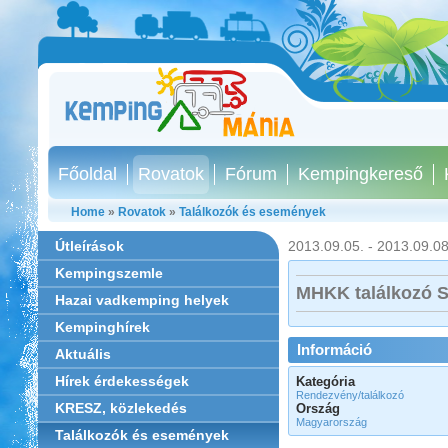
Főoldal
Rovatok
Fórum
Kempingkereső
Home
»
Rovatok
»
Találkozók és események
Útleírások
2013.09.05. - 2013.09.08
Kempingszemle
MHKK találkozó 
Hazai vadkemping helyek
Kempinghírek
Információ
Aktuális
Hírek érdekességek
Kategória
Rendezvény/találkozó
KRESZ, közlekedés
Ország
Magyarország
Találkozók és események