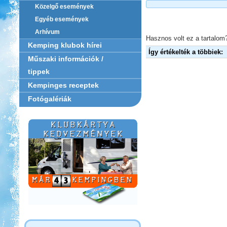
Közelgő események
Egyéb események
Arhívum
Hasznos volt ez a tartalom?
Kemping klubok hírei
Így értékelték a többiek:
Műszaki információk /
tippek
Kempinges receptek
Fotógalériák