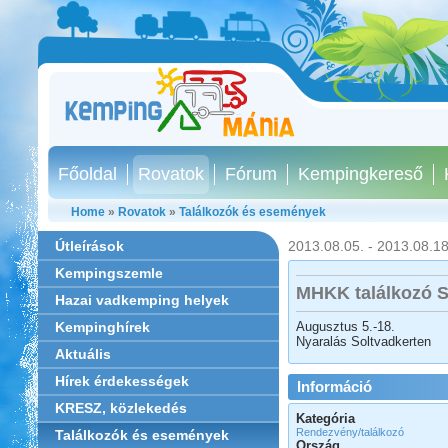
Főoldal
Rovatok
Fórum
Kempingkereső
Home
»
Rovatok
»
Találkozók és események
Útleírások
2013.08.05. - 2013.08.18
Kempingszemle
MHKK találkozó S
Hazai vadkemping helyek
Augusztus 5.-18.
Kempinghírek
Nyaralás Soltvadkerten
Aktuális
Hírek érdekességek
Információ
KRESZ, közlekedés
Kategória
Rendezvény/találkozó
Találkozók és események
Ország