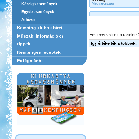
Magyarország
Közelgő események
Egyéb események
Arhívum
Kemping klubok hírei
Hasznos volt ez a tartalom?
Műszaki információk /
Így értékelték a többiek:
tippek
Kempinges receptek
Fotógalériák