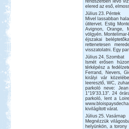
Miért jó sátorozni?
rendszerben lévő víz 
elered az eső, elmoss
Július 23. Péntek
Mivel lassabban hala
útitervet. Estig Mont
Avignon, Orange, M
völgyén. Montelimar-b
Miért jó sátorozni? 8 indok a
éjszakai beléptető
sátorozás mellett.
rettenetesen mered
Afrikai Mercedes Unimóka
visszatolatni. Egy pa
lakóautóval
Július 24. Szombat
Ismét erősen húzom
térképész a fedélzet
Ferrand, Nevers, Gi
királyi vár közeléb
leeresztő, WC, zuhan
parkoló neve: Jean
Beküldte:
Gagabi
1°19’33.13”. 24 órá
parkoló, lent a Loir
Életem legnagyobb autós kalandja
www.bloispaysdec
volt...
kivilágított várat.
Somogy ország
Július 25. Vasárnap
Megnézzük világosban
helyünkön, a torony 