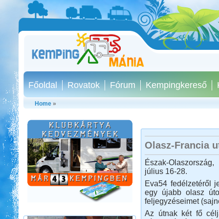
Főoldal
Rovatok
Fórum
Kempingkereső
Home
»
Olasz-Francia u
Kempingezzünk kicsikkel.
Észak-Olaszország,
július 16-28.
Eva54 fedélzetéről 
egy újabb olasz út
feljegyzéseimet (sajn
Az útnak két fő cél
Kempingezni nem csak