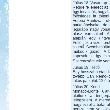
Hellas 2011
Július 18. Vasárnap
Reggelre eleredt az e
úgy terveztük, hogy L
fölösleges itt tölte
Verona-Mantova út
parkolóhelyeket, de 
legalább nagy vonal
Beküldte:
Nemo25
olasz városokról. 
alapján egy (ingyen
Történetünk rendhagyó módon nem
Feltöltjük a vizet, p
a címben szereplő dátum napján
indult.
sikerül. Szembesülün
működik gázról. A b
Marokkóban jártunk
kapcsolunk, így min
Szerencsére tele va
Július 19. Hétfő
Egy hosszabb etap kö
tovább San Remo-ig.
lakós parkolót. 12 órár
Beküldte:
Okrauss
Július 20. Kedd
lakóautóval bejártuk Marokkót...
Monaco-Monte Carl
Lefkada Görög körúttal 2012
alattunk a tengerpa
lélegzetem. A mered
hogy ezzel a batárra
persze nem volt, íg