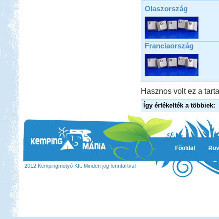
Olaszország
Franciaország
Beküldte:
GaborApa
Eredetileg motorozni akartunk, de
ebből is lakóautózás lett.
Dél-Olaszország, Tropea,
Hasznos volt ez a tarta
Camping Marina del Convento
Így értékelték a többiek:
Főoldal
Rov
Beküldte:
mia
2012 Kempingmotyó Kft. Minden jog fenntartva!
Egy-két furcsaságtól eltekintve
elégedettek voltunk...
Kis-Balaton, Orfű kirándulás