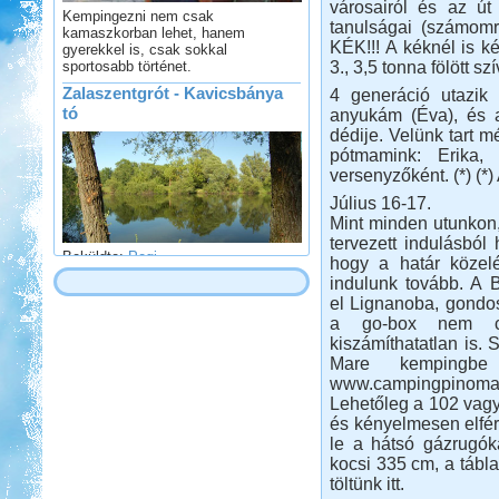
városairól és az út
kamaszkorban lehet, hanem
tanulságai (számo
gyerekkel is, csak sokkal
sportosabb történet.
KÉK!!! A kéknél is k
3., 3,5 tonna fölött s
Zalaszentgrót - Kavicsbánya
tó
4 generáció utazik
anyukám (Éva), és 
dédije. Velünk tart m
pótmamink: Erika, 
versenyzőként. (*) (*)
Július 16-17.
Mint minden utunkon, 
Beküldte:
Pegi
tervezett indulásból 
...horgászatra és vadkempingre...
hogy a határ közelé
Francia körút
indulunk tovább. A B
el Lignanoba, gondos
a go-box nem c
kiszámíthatatlan is.
Mare kempingbe 
www.campingpinomare
Lehetőleg a 102 vagy
és kényelmesen elfér
Beküldte:
Karollda
le a hátsó gázrugók
Lakóautóval Svájcon át
kocsi 335 cm, a tábla
Franciaországba
töltünk itt.