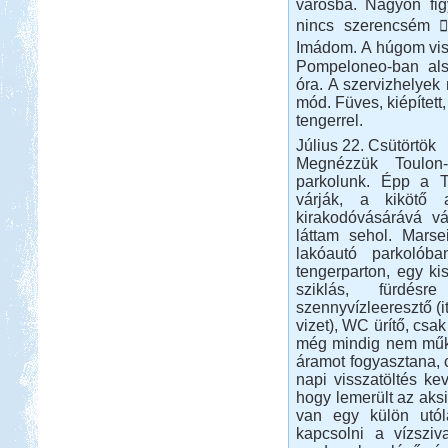
városba. Nagyon figy
elég nomád ...
nincs szerencsém .
Toscana. Nagyvárosok.
Imádom. A húgom visí
Pompeloneo-ban alsz
óra. A szervizhelye
mód. Füves, kiépített
tengerrel.
Július 22. Csütörtök
Megnézzük Toulon-t
Beküldte:
Eva54
parkolunk. Épp a To
San Gimignano, Siena, Livorno,
várják, a kikötő 
Cecina, Pisa, Lucca, Firenze. stb.
kirakodóvásárává v
Szlovén-Olasz-Francia-
láttam sehol. Marse
Spanyol Nagy körút
lakóautó parkolób
tengerparton, egy ki
sziklás, fürdés
szennyvízleeresztő (i
vizet), WC ürítő, csa
még mindig nem műkö
áramot fogyasztana, 
napi visszatöltés ke
Beküldte:
Lekvar
hogy lemerült az aksi
Nyaralásunkat egy nagy körút
van egy külön utóla
megtételére terveztük....
kapcsolni a vízsziv