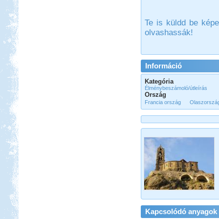
Beküldte:
Wobi
Összesen 3 hét alatt kb. 5.000 km-t
Te is küldd be képe
tettünk meg...
olvashassák!
Hollandia, nem csak
Amsterdam
Információ
Kategória
Élménybeszámoló/útleírás
Ország
Francia ország
Olaszorszá
Beküldte:
Karollda
Gyors, de tartalmas út volt...
2017. 07-08. Görögország
Beküldte:
Kudela
Nagyon régi álmom...
Lengyel körút
Kapcsolódó anyagok