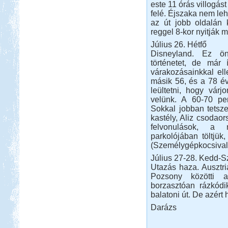
este 11 órás villogás
felé. Éjszaka nem leh
az út jobb oldalán 
reggel 8-kor nyitják m
Beküldte:
laci
A Kund kastély belső udvara lett
Július 26. Hétfő
alvó helyünk...
Disneyland. Ez ö
Örvényesi vadkemping
történetet, de már
várakozásainkkal ell
másik 56, és a 78 év
leültetni, hogy várj
velünk. A 60-70 per
Sokkal jobban tetsze
kastély, Aliz csodaor
felvonulások, a
Beküldte:
Pegi
...valószínű, hogy jövőre ismét
parkolójában töltjük
ellátogatunk ide pár napra.
(Személygépkocsival 
Hollandia-Dánia,
Július 27-28. Kedd-S
Németországon keresztül
Utazás haza. Ausztriá
Pozsony közötti 
borzasztóan rázkódik
balatoni út. De azért
Darázs