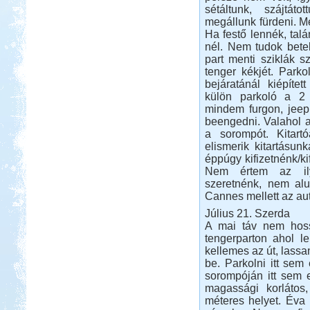
sétáltunk, szájtát
megállunk fürdeni. M
Ha festő lennék, tal
Beküldte:
Nemo25
nél. Nem tudok bete
part menti sziklák s
2012 augusztus. Görög körút
tenger kékjét. Park
Toscana
bejáratánál kiépíte
külön parkoló a 2 
mindem furgon, jeep
beengedni. Valahol a
a sorompót. Kitart
elismerik kitartásun
éppúgy kifizetnénk/kif
Beküldte:
Nemo25
Nem értem az ilye
szeretnénk, nem al
1 nappal az indulás előtt Toscana
Cannes mellett az au
lett a befutó....
Július 21. Szerda
Tiszapüspöki Tisza-part
A mai táv nem hossz
tengerparton ahol l
kellemes az út, lass
be. Parkolni itt sem
sorompóján itt sem 
magassági korlátos
méteres helyet. Éva
Beküldte:
PSteve