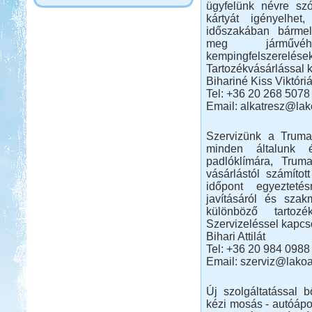
ügyfelünk névre szó
kártyát igényelhe
időszakában bárme
meg járművéhe
kempingfelszerelések
Tartozékvásárlással 
Bihariné Kiss Viktóriá
Tel: +36 20 268 5078
Email: alkatresz@lak
Szervizünk a Trum
minden általunk é
padlóklímára, Trum
vásárlástól számítot
időpont egyezteté
javításáról és szak
különböző tartozé
Szervizeléssel kapcs
Bihari Attilát
Tel: +36 20 984 0988
Email: szerviz@lako
Új szolgáltatással b
kézi mosás - autóápo