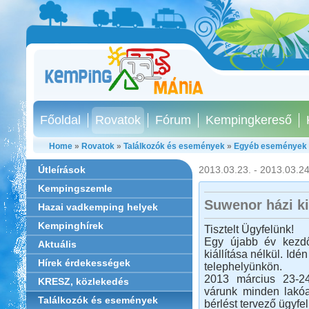
Főoldal
Rovatok
Fórum
Kempingkereső
Home
»
Rovatok
»
Találkozók és események
»
Egyéb események
Útleírások
2013.03.23. - 2013.03.24
Kempingszemle
Suwenor házi ki
Hazai vadkemping helyek
Kempinghírek
Tisztelt Ügyfelünk!
Egy újabb év kezdő
Aktuális
kiállítása nélkül. I
Hírek érdekességek
telephelyünkön.
2013 március 23-24-
KRESZ, közlekedés
várunk minden lakóau
Találkozók és események
bérlést tervező ügyf