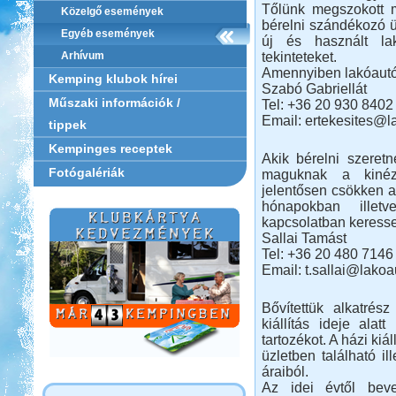
Tőlünk megszokott m
Közelgő események
bérelni szándékozó ü
Egyéb események
új és használt lak
tekinteteket.
Arhívum
Amennyiben lakóautó 
Kemping klubok hírei
Szabó Gabriellát
Műszaki információk /
Tel: +36 20 930 8402
Email: ertekesites@l
tippek
Kempinges receptek
Akik bérelni szeretn
Fotógalériák
maguknak a kinéz
jelentősen csökken a
hónapokban illet
kapcsolatban keress
Sallai Tamást
Tel: +36 20 480 7146
Email: t.sallai@lakoa
Bővítettük alkatrés
kiállítás ideje ala
tartozékot. A házi ki
üzletben található il
áraiból.
Az idei évtől beve