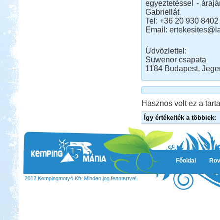
egyeztetéssel - áraj
Gabriellát
Tel: +36 20 930 8402
Email: ertekesites@l
Üdvözlettel:
Suwenor csapata
1184 Budapest, Jegen
Hasznos volt ez a tarta
Így értékelték a többiek:
Főoldal
Rov
2012 Kempingmotyó Kft. Minden jog fenntartva!