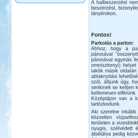
A halbeszerzést nem 
beszerzést, bizonyít
tányérokon.
Fontos!
Parkolás a parton:
Ahhoz, hogy a par
párosával "összenyit
párosával egymás fel
omnisztornyi) helye
lakók másik oldalán
ablaknyitási lehetős
szól, álljunk úgy, h
senkinek se kelljen k
kellemesen elférünk.
Középtájon van a kö
tartózkodunk.
Aki szeretne inkább
közvetlen vízpartho
területen a vizesblokk
nyugis, szélvédett
átsétálva pedig közve