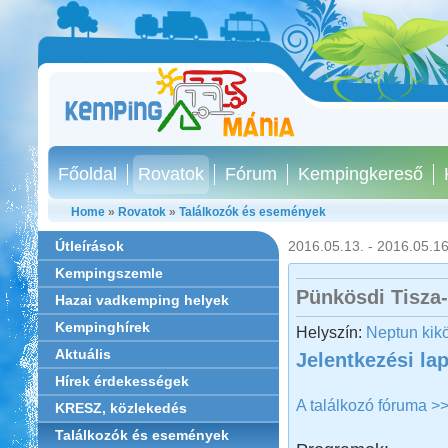
Főoldal
Rovatok
Fórum
Kempingkereső
Home
»
Rovatok
»
Találkozók és események
Útleírások
2016.05.13. - 2016.05.16
Kempingszemle
Pünkösdi Tisza-
Hazai vadkemping helyek
Kempinghírek
Helyszín:
Neptun kik
Aktuális
Jelentkezési la
Hírek érdekességek
A találkozó fóruma >
KRESZ, közlekedés
Találkozók és események