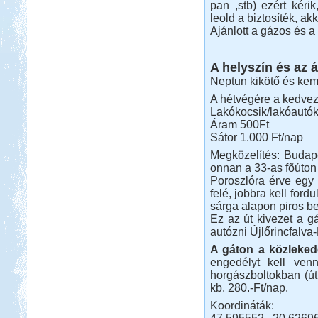
pan ,stb) ezért kéri
leold a biztosíték, a
Ajánlott a gázos és a
A helyszín és az á
Neptun kikötő és kem
A hétvégére a kedve
Lakókocsik/lakóautók
Áram 500Ft
Sátor 1.000 Ft/nap
Megközelítés: Budap
onnan a 33-as fõúton 
Poroszlóra érve egy
felé, jobbra kell ford
sárga alapon piros be
Ez az út kivezet a gát
autózni Újlőrincfalva
A gáton a közleked
engedélyt kell venn
horgászboltokban (út
kb. 280.-Ft/nap.
Koordináták: