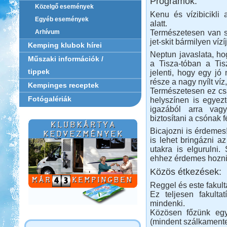
Programok:
Közelgő események
Kenu és vízibicikli
Egyéb események
alatt.
Természetesen van só
Arhívum
jet-skit bármilyen víz
Kemping klubok hírei
Neptun javaslata, ho
Műszaki információk /
a Tisza-tóban a Tis
tippek
jelenti, hogy egy jó
része a nagy nyílt víz
Kempinges receptek
Természetesen ez csa
Fotógalériák
helyszínen is egyezt
igazából arra vagy
biztosítani a csónak 
Bicajozni is érdemes
is lehet bringázni a
utakra is elgurulni
ehhez érdemes hozni b
Közös étkezések:
Reggel és este fakult
Ez teljesen fakulta
mindenki.
Közösen főzünk egy
(mindent szálkament