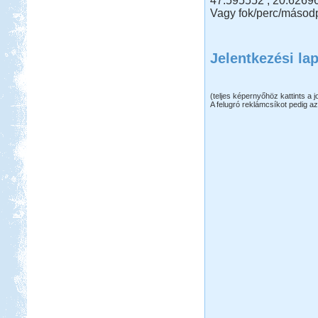
47.595552 , 20.6269
Vagy fok/perc/másodp
Jelentkezési la
(teljes képernyőhöz kattints a 
A felugró reklámcsíkot pedig az 